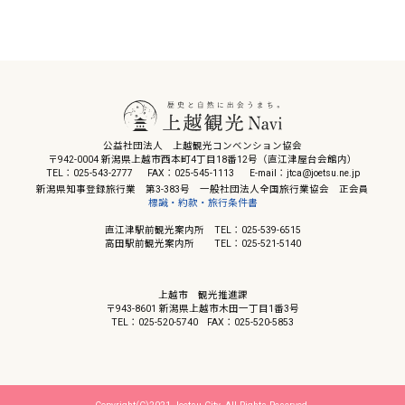
公益社団法人 上越観光コンベンション協会
〒942-0004 新潟県上越市西本町4丁目18番12号（直江津屋台会館内）
TEL：025-543-2777
FAX：025-545-1113
E-mail：jtca@joetsu.ne.jp
新潟県知事登録旅行業 第3-383号 一般社団法人全国旅行業協会 正会員
標識・約款・旅行条件書
直江津駅前観光案内所 TEL：025-539-6515
高田駅前観光案内所 TEL：025-521-5140
上越市 観光推進課
〒943-8601 新潟県上越市木田一丁目1番3号
TEL：025-520-5740
FAX：025-520-5853