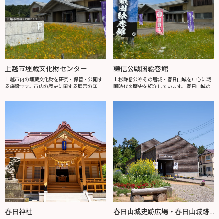
上越市埋蔵文化財センター
謙信公戦国絵巻館
上越市内の埋蔵文化財を研究・保管・公開す
上杉謙信公やその居城・春日山城を中心に戦
る施設です。市内の歴史に関する展示のほ
国時代の歴史を紹介しています。春日山城の
か、調査室の大きな窓からは、出土品の整理
全容が分かるジオラマ展示のほか、謙信公の
や復元作業を見ることができます。館内で
生涯を年表やタッチパネル等で詳しく紹介。
は、出土品からたどる上越の歴史に関する展
謙信公ゆかりの武将の甲冑展示も行ってい
示や...
ま...