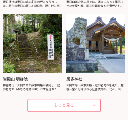
春日神社
春日山城史跡広場・春日山城跡ものがたり館
春日神社は春日山城の名称の元となりまし
春日山城史跡広場では、調査によって確認で
た。現在の春日山頂に約500年、現在地に遷
きた土塁や堀、堀立柱建物などが復元され、
座してから600年の歴史があります。奈良の
中世の春日山城を体感できます。監物堀に植
春日大社の分霊を祀っており、春日大社の記
えられたカキツバタは、5月上旬が見頃です。
録では全国の春日神社の中で最初に出てく...
春日山城跡ものがたり館では、上杉謙信公...
岩殿山 明静院
居多神社
神話時代、大国主命と奴奈川姫が結婚し、建
大国主命・奴奈川姫・建御名方命を祀り、越
御名方命（のちの諏訪大神）が生誕された岩
後一宮とも呼ばれる延喜式内社。代々、国司
屋があります。天平年間、その故事に感銘し
の厚い保護を受けてきました。親鸞聖人も上
た行基菩薩が当寺を建立したと伝えられてい
陸の際に一番に参ったといわれ、聖人にまつ
ます。本尊大日如来は、明治39年に新潟県...
わる越後七不思議の第一番「片葉葦」が群
もっと見る
生...