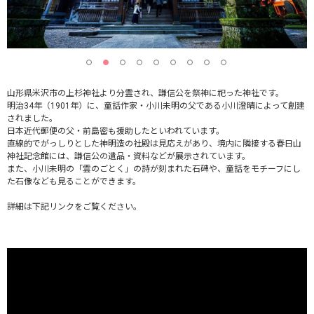
山形県米沢市の上杉神社より分霊され、謙信公を祭神に祀った神社です。
明治34年（1901年）に、童話作家・小川未明の父である小川澄晴によって創建
されました。
日本近代郵便の父・前島密も援助したといわれています。
直線的でがっしりとした神明造の社殿は見応えがあり、境内に隣接する春日山
神社記念館には、謙信公の遺品・資料などが展示されています。
また、小川未明の「雲のごとく」の詩が刻まれた石碑や、童話をモチーフにし
た石像なども見ることができます。
詳細は下記リンクをご覧ください。