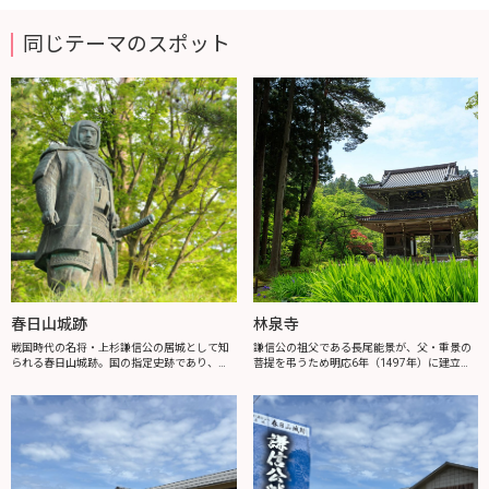
春日山城をじっくり散策するコースです。
同じテーマのスポット
春日山城跡
林泉寺
戦国時代の名将・上杉謙信公の居城として知
謙信公の祖父である長尾能景が、父・重景の
られる春日山城跡。国の指定史跡であり、日
菩提を弔うため明応6年（1497年）に建立し
本百名城にも数えられています。複雑な自然
た寺院。ここで謙信公は名僧・天室光育（て
の地形を巧みに利用した春日山城の堅固な城
んしつこういく）の厳しい教えのもと、7～
塞は、難攻不落の天下の名城といわれまし
14歳までを過ごしました。戦国の武将...
た...