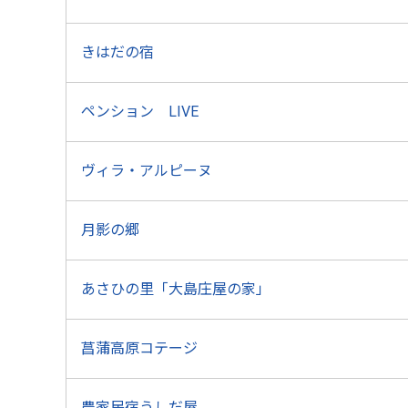
きはだの宿
ペンション LIVE
ヴィラ・アルピーヌ
月影の郷
あさひの里「大島庄屋の家」
菖蒲高原コテージ
農家民宿うしだ屋