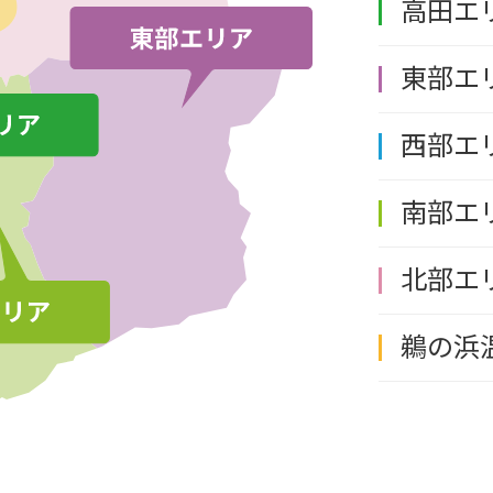
高田エ
東部エ
西部エ
南部エ
北部エ
鵜の浜