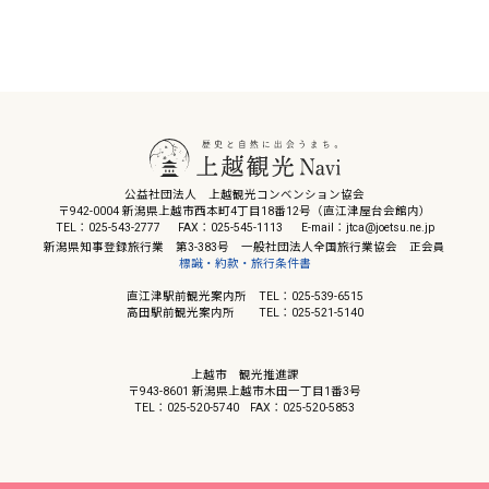
公益社団法人 上越観光コンベンション協会
〒942-0004 新潟県上越市西本町4丁目18番12号（直江津屋台会館内）
TEL：025-543-2777
FAX：025-545-1113
E-mail：jtca@joetsu.ne.jp
新潟県知事登録旅行業 第3-383号 一般社団法人全国旅行業協会 正会員
標識・約款・旅行条件書
直江津駅前観光案内所 TEL：025-539-6515
高田駅前観光案内所 TEL：025-521-5140
上越市 観光推進課
〒943-8601 新潟県上越市木田一丁目1番3号
TEL：025-520-5740
FAX：025-520-5853