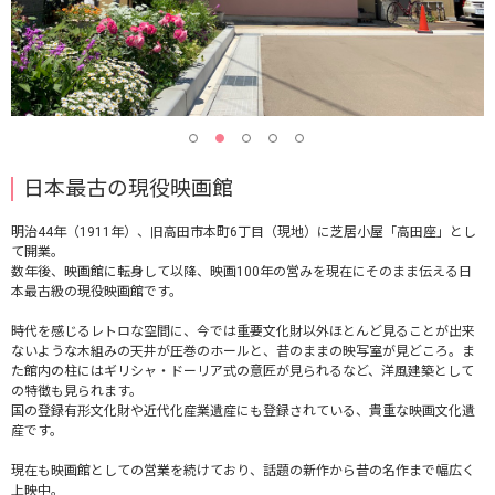
日本最古の現役映画館
明治44年（1911年）、旧高田市本町6丁目（現地）に芝居小屋「高田座」とし
て開業。
数年後、映画館に転身して以降、映画100年の営みを現在にそのまま伝える日
本最古級の現役映画館です。
時代を感じるレトロな空間に、今では重要文化財以外ほとんど見ることが出来
ないような木組みの天井が圧巻のホールと、昔のままの映写室が見どころ。ま
た館内の柱にはギリシャ・ドーリア式の意匠が見られるなど、洋風建築として
の特徴も見られます。
国の登録有形文化財や近代化産業遺産にも登録されている、貴重な映画文化遺
産です。
現在も映画館としての営業を続けており、話題の新作から昔の名作まで幅広く
上映中。