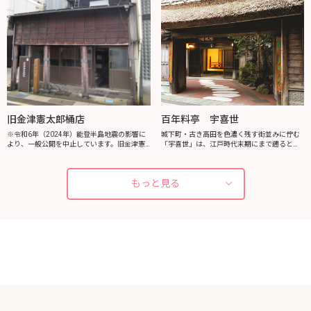
旧金津憲太郎桶店
百年料亭 宇喜世
※令和6年（2024年）能登半島地震の影響に
城下町・古き高田を色濃く残す街並みに佇む
より、一般公開を中止しています。旧金津憲
「宇喜世」は、江戸時代末期にまで遡るとい
太郎桶店は、江戸時代末期に建てられた町家
う由緒ある創業百四十年の料亭です。国登録
で、桶職人の仕事場や土間のかまどをはじ
有形文化財の歴史ある風情を感じながら、伝
め、懐かしい暮らしの道具がたくさん残っ...
統ある料亭の味をごゆっくりご堪能いただ
もっと見る
け...