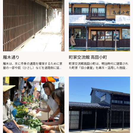
雁木通り
町家交流館 高田小町
雁木は、主に冬季の通路を確保するために家
町家交流館高田小町は、明治時代に建築され
屋の一部や庇（ひさし）などを道路側に延長
た町家「旧小妻屋」を再生・活用した施設で
したもので、豪雪地の生活の知恵といえま
す。 高田の町家の特徴である吹抜けや土蔵を
す。高田地区に現存する雁木の総延長は、日
見学できます。建物内部の見学は無料ですの
本一となっています。雁木通りがある本町6
で、城下町高田のまちなか散策の休憩・案...
丁...