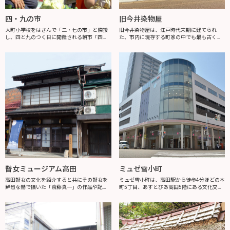
四・九の市
旧今井染物屋
大町小学校をはさんで「二・七の市」と隣接
旧今井染物屋は、江戸時代末期に建てられ
し、四と九のつく日に開催される朝市「四・
た、市内に現存する町家の中でも最も古く、
九の市」は、大正9年（1920年）8月、当時の
最大級の町家です。保存状態もよく、高田を
新須賀町から須賀町にかけて（現在の仲町2丁
代表する町家として価値が高いことから、令
目付近）町内の有志の発案で始まり...
和元年（2019年）8月に上越市文化財に指...
瞽女ミュージアム高田
ミュゼ雪小町
高田瞽女の文化を紹介すると共にその瞽女を
ミュゼ雪小町は、高田駅から徒歩4分ほどの本
鮮烈な赫で描いた「斎藤真一」の作品や記録
町5丁目、あすとぴあ高田5階にある文化交流
映像が見れるミュージアムです。あわせて有
施設です。この施設は、文化活動の発表・展
形登録文化財に指定されている昭和12年築の
示、各種美術展示会として利用できるギャラ
典型的スタイルの高田の町家にもご注目下...
リーA・B・Cがあり、附属設備として...