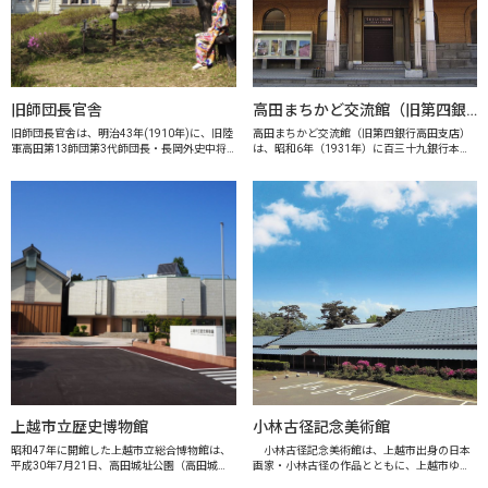
旧師団長官舎
高田まちかど交流館（旧第四銀行高田支店）
旧師団長官舎は、明治43年(1910年)に、旧陸
高田まちかど交流館（旧第四銀行高田支店）
軍高田第13師団第3代師団長・長岡外史中将
は、昭和6年（1931年）に百三十九銀行本店
の邸宅として南城町3丁目に建てられたもの
として建てられた、当時では珍しい鉄筋コン
で、市内に残る数少ない明治期の和洋折衷の
クリート造の建物です。平成31年（2019年）
木造建築物です。平成3年(19...
3月に「上越市文化財」に指定さ...
上越市立歴史博物館
小林古径記念美術館
昭和47年に開館した上越市立総合博物館は、
小林古径記念美術館は、上越市出身の日本
平成30年7月21日、高田城址公園（高田城
画家・小林古径の作品とともに、上越市ゆか
跡）という立地を生かし、上越市立歴史博物
りの美術作家の作品を収集・展示する美術館