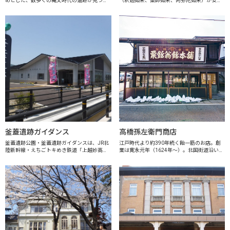
めとした、数多くの縄文時代の遺跡が見つか
（釈迦如来、薬師如来、阿弥陀如来）が安置
っています。四季折々に姿を変える美しい妙
されています。寄木造のこの仏像は、京都か
高山を眺めながら縄文人のくらしぶりに思い
ら運ばれこの地で組み立てられたと推定され
を馳せ、古代ロマンを体感できる資料館で
ています。胎内に墨書銘が記されている...
す...
釜蓋遺跡ガイダンス
高橋孫左衛門商店
釜蓋遺跡公園・釜蓋遺跡ガイダンスは、JR北
江戸時代より約390年続く飴一筋のお店。創
陸新幹線・えちごトキめき鉄道「上越妙高
業は寛永元年（1624年～）。北国街道沿いで
駅」西口の目の前にあります。「釜蓋遺跡」
ある現在地で粟飴・翁飴・笹飴を創製、販売
は川と環濠に囲まれた弥生時代の終わり頃か
し続ける、日本で一番古いあめやさんです。
ら古墳時代のはじめ頃の集落跡です。当時
水飴と寒天で作る翁飴は高田城城主の...
の...