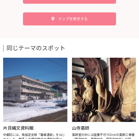
マップを表示する
同じテーマのスポット
片貝縄文資料館
山寺薬師
中郷区には、県指定史跡「籠峰遺跡」をはじ
薬師堂の中には座像平均142cmの薬師三尊像