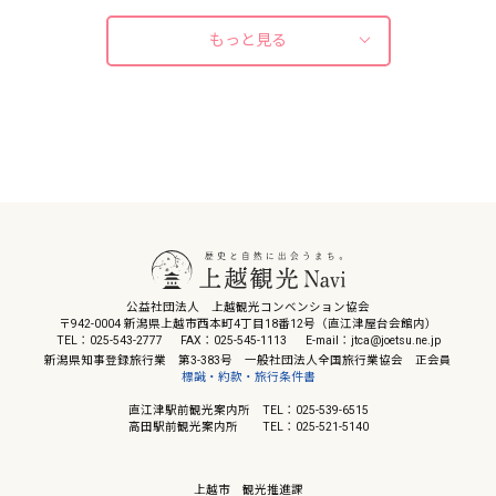
館として再スタートしました。「越後の都」
として、2020年に開館しました。 小林古径
をテーマに、安土桃山時代以降の地域の...
作品を常設展示する「古径記念室」、上...
もっと見る
公益社団法人 上越観光コンベンション協会
〒942-0004 新潟県上越市西本町4丁目18番12号（直江津屋台会館内）
TEL：025-543-2777
FAX：025-545-1113
E-mail：jtca@joetsu.ne.jp
新潟県知事登録旅行業 第3-383号 一般社団法人全国旅行業協会 正会員
標識・約款・旅行条件書
直江津駅前観光案内所 TEL：025-539-6515
高田駅前観光案内所 TEL：025-521-5140
上越市 観光推進課