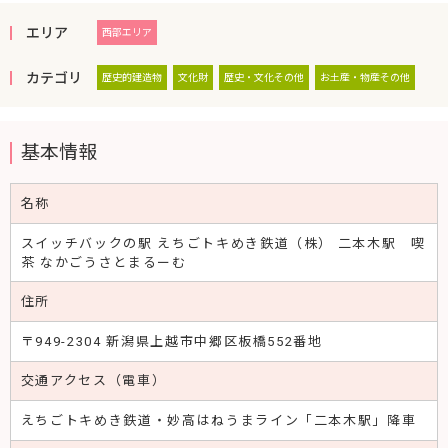
エリア
西部エリア
カテゴリ
歴史的建造物
文化財
歴史・文化その他
お土産・物産その他
基本情報
名称
スイッチバックの駅 えちごトキめき鉄道（株） 二本木駅 喫
茶 なかごうさとまるーむ
住所
〒949-2304 新潟県上越市中郷区板橋552番地
交通アクセス（電車）
えちごトキめき鉄道・妙高はねうまライン「二本木駅」降車