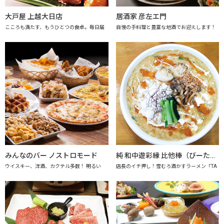
大戸屋 上越大日店
居酒家 彦左エ門
こころも満たす、もうひとつの食卓。毎日届
自慢の手料理と豊富な地酒でお迎えします！
みんなのバー ノストロモード
純 和中遊彩縁 比他棒（びーたーばん）
ウイスキー、洋酒、カクテル多数！ 明るい
店長のイチ押し！雪むろ酒かすラーメン「TA