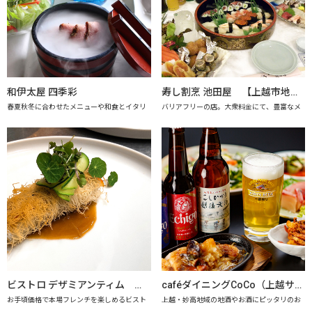
和伊太屋 四季彩
寿し割烹 池田屋 【上越市地産地消の店認定店】
春夏秋冬に合わせたメニューや和食とイタリ
バリアフリーの店。大衆料金にて、豊富なメ
ビストロ デザミアンティム 【上越市地産地消推進の店認定店】
caféダイニングCoCo（上越サンプラザホテル） 【上越市地産地消推進の店認定店】
お手頃価格で本場フレンチを楽しめるビスト
上越・妙高地域の地酒やお酒にピッタリのお