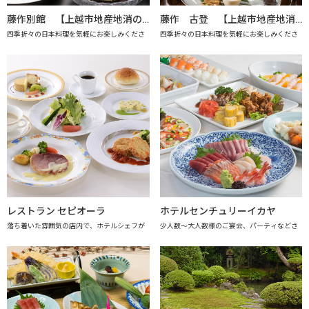
藤作別館 【上越市地産地消の店認定店】
藤作 古登 【上越市地産地消の店認定店】
四季折々の日本料理を気軽にお楽しみくださ
四季折々の日本料理を気軽にお楽しみくださ
レストラン セピオーラ
ホテルセンチュリーイカヤ
落ち着いた雰囲気の店内で、ホテルシェフが
少人数～大人数様のご宴会、パーティなどさ