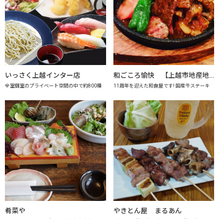
いっさく上越インター店
和ごころ愉快 【上越市地産地消の店認定店】
全室個室のプライベート空間の中で約800種
11周年を迎えた和食屋です! 国産牛ステーキ
肴菜や
やきとん屋 まるあん