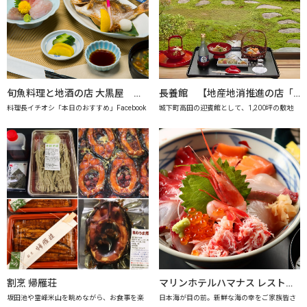
旬魚料理と地酒の店 大黒屋 【地産地消推進の店「プレミアム認定店」】
長養館 【地産地消推進の店「プレミアム認定店」】
料理長イチオシ「本日のおすすめ」Facebook
城下町高田の迎賓館として、1,200坪の敷地
割烹 帰雁荘
マリンホテルハマナス レストラン海月【地産地消推進の店「プレミアム認定店」】
坂田池や霊峰米山を眺めながら、お食事を楽
日本海が目の前。新鮮な海の幸をご家族皆さ