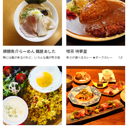
鶏豚魚介らーめん 麺屋あした
喫茶 待夢里
時には嵐が来るけれど、いろんな風が吹き抜
辛さが選べるカレー ★ポークカレー 1,0