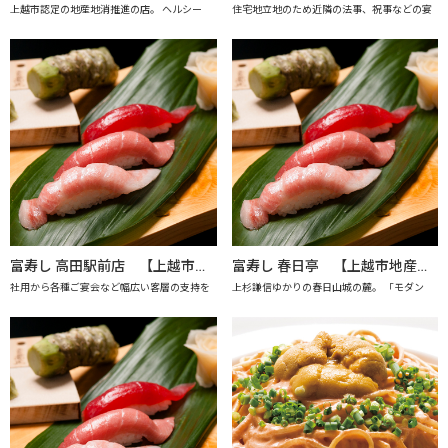
上越市認定の地産地消推進の店。 ヘルシー
住宅地立地のため近隣の法事、祝事などの宴
富寿し 高田駅前店 【上越市地産地消の店認定店】
富寿し 春日亭 【上越市地産地消の店認定店】
社用から各種ご宴会など幅広い客層の支持を
上杉謙信ゆかりの春日山城の麓。 「モダン