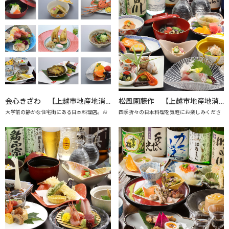
会心きざわ 【上越市地産地消の店認定店】
松風園藤作 【上越市地産地消の店認定店】
大学前の静かな住宅街にある日本料理店。お
四季折々の日本料理を気軽にお楽しみくださ