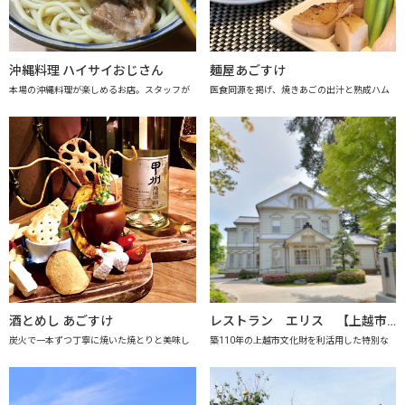
沖縄料理 ハイサイおじさん
麺屋あごすけ
本場の沖縄料理が楽しめるお店。スタッフが
医食同源を掲げ、焼きあごの出汁と熟成ハム
酒とめし あごすけ
レストラン エリス 【上越市地産地消推進の店認定店】
炭火で一本ずつ丁寧に焼いた焼とりと美味し
築110年の上越市文化財を利活用した特別な