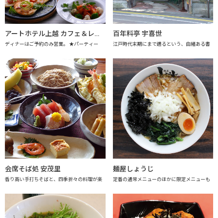
アートホテル上越 カフェ＆レストラン アレーグロ
百年料亭 宇喜世
ディナーはご予約のみ営業。 ★パーティー
江戸時代末期にまで遡るという、由緒ある書
会席そば処 安茂里
麺屋しょうじ
香り高い手打ちそばと、四季折々の料理が楽
定番の通常メニューのほかに限定メニューも