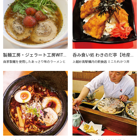
製麺工房・ジェラート工房WITHドリーム
呑み食い処 わきのだ亭【地産地消の店認定店】
自家製麺を使用したあっさり味のラーメンと
上越妙高駅構内の飲食店 ミニたれかつ丼