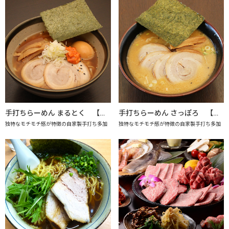
手打ちらーめん まるとく 【上越市地産地消推進の店認定店】
手打ちらーめん さっぽろ 【上越市地産地消推進の店認定店】
独特なモチモチ感が特徴の自家製手打ち多加
独特なモチモチ感が特徴の自家製手打ち多加