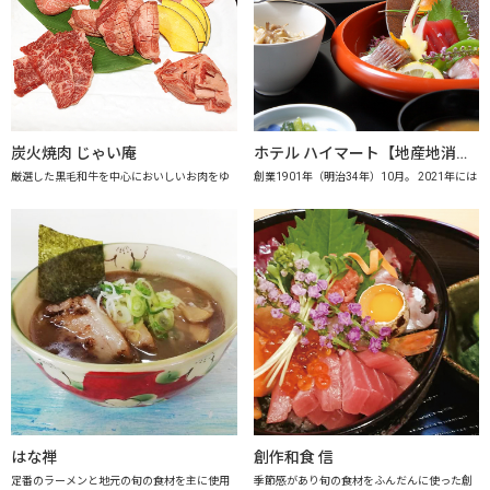
炭火焼肉 じゃい庵
ホテル ハイマート【地産地消の店認定店】
厳選した黒毛和牛を中心においしいお肉をゆ
創業1901年（明治34年）10月。 2021年には
はな禅
創作和食 信
定番のラーメンと地元の旬の食材を主に使用
季節感があり旬の食材をふんだんに使った創