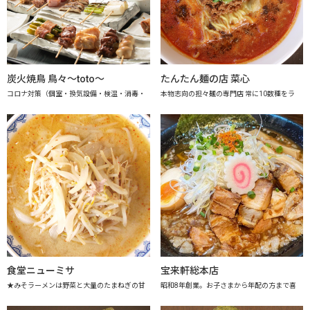
炭火焼鳥 鳥々～toto～
たんたん麺の店 菜心
コロナ対策（個室・換気設備・検温・消毒・
本物志向の担々麺の専門店 常に10数種をラ
食堂ニューミサ
宝来軒総本店
★みそラーメンは野菜と大量のたまねぎの甘
昭和8年創業。お子さまから年配の方まで喜