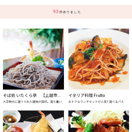
93
件ありました
そば処 いたくら亭 【上越市地産地消推進の店認定店】
イタリア料理 Frutto
大正時代に建てられた建物が目印。落ち着い
おトクなランチセットが人気!! 選べるパス