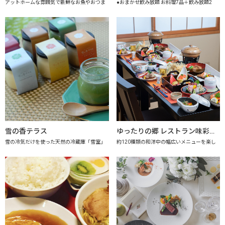
アットホームな雰囲気で新鮮なお魚やおつま
●おまかせ飲み放題 お料理7品＋飲み放題2
雪の香テラス
ゆったりの郷 レストラン味彩 【上越市地産地消推進の店認定店】
雪の冷気だけを使った天然の冷蔵庫「雪室」
約120種類の和洋中の幅広いメニューを楽し