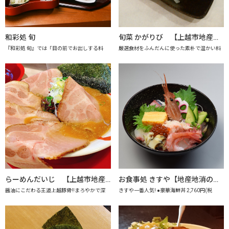
和彩処 旬
旬菜 かがりび 【上越市地産地消推進の店認定店】
『和彩処 旬』では「目の前でお出しする料
厳選食材をふんだんに使った素朴で温かい料
らーめんだいじ 【上越市地産地消推進の店認定店】
お食事処 きすや【地産地消の店認定店】
醤油にこだわる王道上越豚骨!!まろやかで深
きすや一番人気! ●豪華海鮮丼 2,760円(税