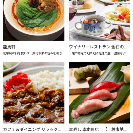
龍馬軒
ワイナリーレストラン 金石の音（きんせきのね） 【上越市地産地消推進の店認定店】
化学調味料を使わず、素材本来の旨みを引き
上越市認定の地産地消推進の店。 豊富なグ
カフェ＆ダイニング リラックス 【上越市地産地消推進の店認定店】
富寿し 南本町店 【上越市地産地消の店認定店】