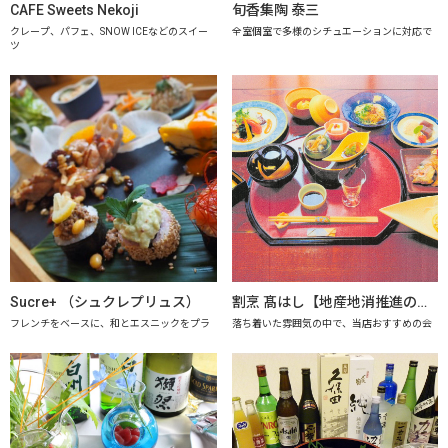
CAFE Sweets Nekoji
旬香集陶 泰三
クレープ、パフェ、SNOW ICEなどのスイー
全室個室で多様のシチュエーションに対応で
ツ
Sucre+ （シュクレプリュス）
割烹 髙はし【地産地消推進の店「プレミアム認定店」】
フレンチをベースに、和とエスニックをプラ
落ち着いた雰囲気の中で、当店おすすめの会