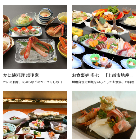
かに磯料理 越後家
お食事処 多七 【上越市地産地消推進の店認定店】
かにの刺身、天ぷらなどのかにづくしのコー
鮮度自慢の鮮魚を中心としたお食事、お料理