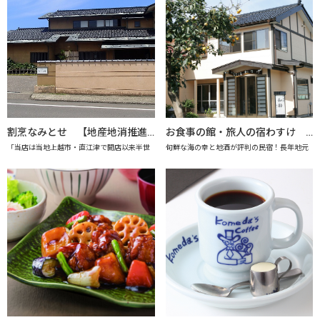
割烹なみとせ 【地産地消推進の店「プレミアム認定店」】
お食事の館・旅人の宿わすけ 【上越市地産地消推進の店認定店】
「当店は当地上越市・直江津で開店以来半世
旬鮮な海の幸と地酒が評判の民宿！長年地元