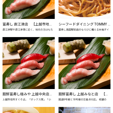
富寿し 直江津店 【上越市地産地消の店認定店】
シーフードダイニング TOMMY SAY 【上越市地産地消推進の店認定店】
直江津駅や直江津港に近く、地元の方はもち
富寿し高田駅前店のならびに構える本格ダイ
廻鮮富寿し極みや 上越中央店 【上越市地産地消の店認定店】
廻鮮富寿し 上越みなと店 【上越市地産地消の店認定店】
上越市役所すぐそば。 「ボックス席」「小
国道8号線と18号線の交差点付近。 老舗の