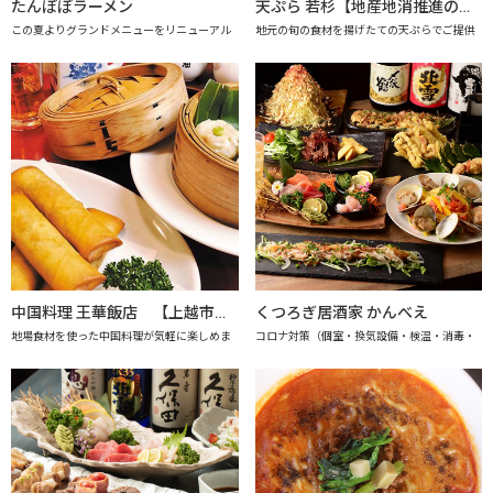
たんぽぽラーメン
天ぷら 若杉【地産地消推進の店「プレミアム認定店」】
この夏よりグランドメニューをリニューアル
地元の旬の食材を揚げたての天ぷらでご提供
中国料理 王華飯店 【上越市地産地消推進の店認定店】
くつろぎ居酒家 かんべえ
地場食材を使った中国料理が気軽に楽しめま
コロナ対策（個室・換気設備・検温・消毒・