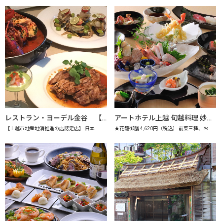
レストラン・ヨーデル金谷 【上越市地産地消推進の店認定店】
アートホテル上越 旬越料理 妙高 【上越市地産地消推進の店認定店】
【上越市地産地消推進の店認定店】 日本
★花籠御膳 4,620円（税込） 前菜三種、お