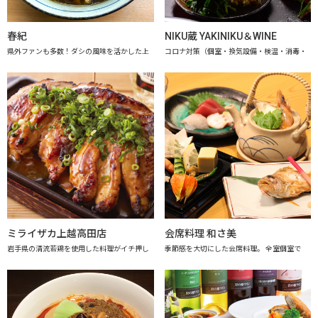
春紀
NIKU蔵 YAKINIKU＆WINE
県外ファンも多数！ダシの風味を活かした上
コロナ対策（個室・換気設備・検温・消毒・
ミライザカ上越高田店
会席料理 和さ美
岩手県の清流若鶏を使用した料理がイチ押し
季節感を大切にした会席料理。 全室個室で