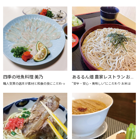
四季の地魚料理 美乃
あるるん畑 農家レストラン おかげさま 【上越市地産地消推進の店認定店】
職人気質の店主が素材と和食の技にこだわっ
“安全・安心・美味しい”にこだわり お米は