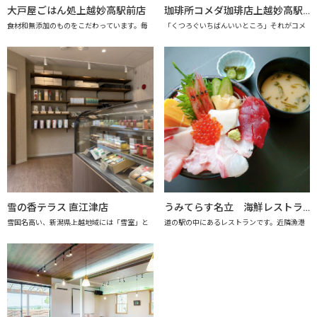
大戸屋ごはん処上越妙高駅前店
珈琲所コメダ珈琲店上越妙高駅前店
食材和無添加のものをこだわっています。毎
「くつろぐいちばんいいところ」それがコメ
雪の香テラス 直江津店
うみてらす名立 海鮮レストラン「海のだいどこや」 【上越市地産地消推進の店認定店】
雪国名高い、新潟県上越地域には「雪室」と
道の駅の中にあるレストランです。近隣漁港