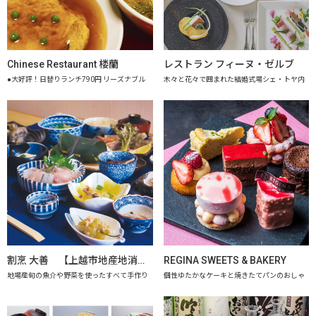
Chinese Restaurant 楼蘭
レストラン フィーヌ・ゼルブ
●大好評！日替りランチ790円 リーズナブル
木々と花々で囲まれた結婚式場シェ・トヤ内
割烹 大善 【上越市地産地消推進の店認定店】
REGINA SWEETS & BAKERY
地場産旬の魚介や野菜を使ったすべて手作り
個性ゆたかなケーキと焼きたてパンのおしゃ