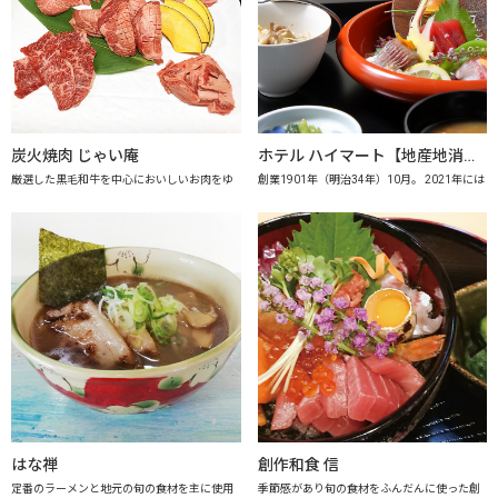
炭火焼肉 じゃい庵
ホテル ハイマート【地産地消の店認定店】
厳選した黒毛和牛を中心においしいお肉をゆ
創業1901年（明治34年）10月。 2021年には
はな禅
創作和食 信
定番のラーメンと地元の旬の食材を主に使用
季節感があり旬の食材をふんだんに使った創