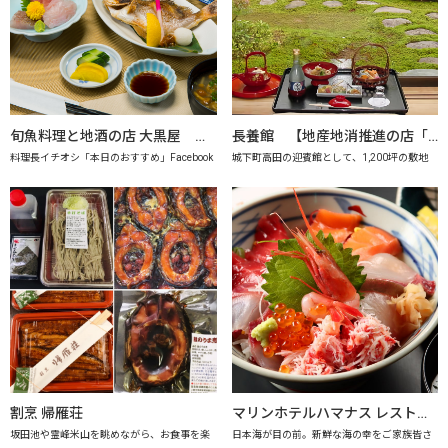
旬魚料理と地酒の店 大黒屋 【地産地消推進の店「プレミアム認定店」】
長養館 【地産地消推進の店「プレミアム認定店」】
料理長イチオシ「本日のおすすめ」Facebook
城下町高田の迎賓館として、1,200坪の敷地
割烹 帰雁荘
マリンホテルハマナス レストラン海月【地産地消推進の店「プレミアム認定店」】
坂田池や霊峰米山を眺めながら、お食事を楽
日本海が目の前。新鮮な海の幸をご家族皆さ