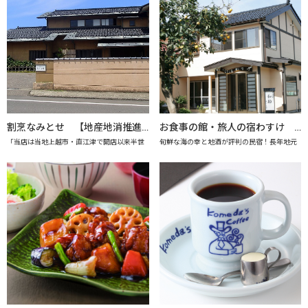
割烹なみとせ 【地産地消推進の店「プレミアム認定店」】
お食事の館・旅人の宿わすけ 【上越市地産地消推進の店認定店】
「当店は当地上越市・直江津で開店以来半世
旬鮮な海の幸と地酒が評判の民宿！長年地元