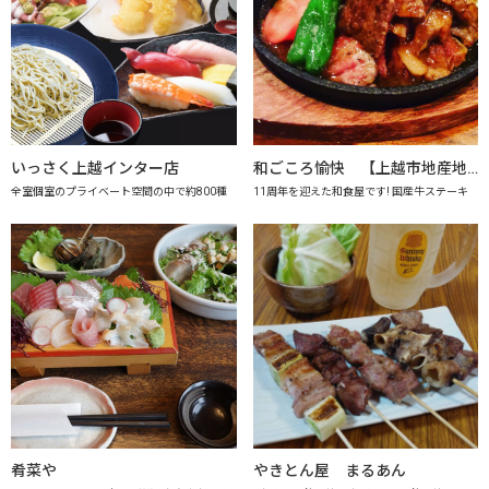
いっさく上越インター店
和ごころ愉快 【上越市地産地消の店認定店】
全室個室のプライベート空間の中で約800種
11周年を迎えた和食屋です! 国産牛ステーキ
肴菜や
やきとん屋 まるあん