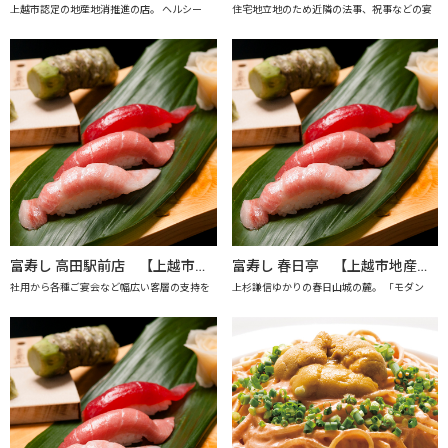
上越市認定の地産地消推進の店。 ヘルシー
住宅地立地のため近隣の法事、祝事などの宴
富寿し 高田駅前店 【上越市地産地消の店認定店】
富寿し 春日亭 【上越市地産地消の店認定店】
社用から各種ご宴会など幅広い客層の支持を
上杉謙信ゆかりの春日山城の麓。 「モダン