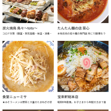
炭火焼鳥 鳥々～toto～
たんたん麺の店 菜心
コロナ対策（個室・換気設備・検温・消毒・
本物志向の担々麺の専門店 常に10数種をラ
食堂ニューミサ
宝来軒総本店
★みそラーメンは野菜と大量のたまねぎの甘
昭和8年創業。お子さまから年配の方まで喜