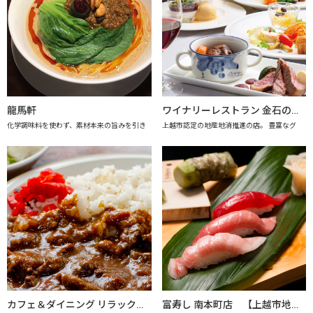
龍馬軒
ワイナリーレストラン 金石の音（きんせきのね） 【上越市地産地消推進の店認定店】
化学調味料を使わず、素材本来の旨みを引き
上越市認定の地産地消推進の店。 豊富なグ
カフェ＆ダイニング リラックス 【上越市地産地消推進の店認定店】
富寿し 南本町店 【上越市地産地消の店認定店】