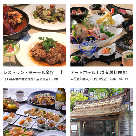
レストラン・ヨーデル金谷 【上越市地産地消推進の店認定店】
アートホテル上越 旬越料理 妙高 【上越市地産地消推進の店認定店】
【上越市地産地消推進の店認定店】 日本
★花籠御膳 4,620円（税込） 前菜三種、お