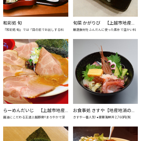
和彩処 旬
旬菜 かがりび 【上越市地産地消推進の店認定店】
『和彩処 旬』では「目の前でお出しする料
厳選食材をふんだんに使った素朴で温かい料
らーめんだいじ 【上越市地産地消推進の店認定店】
お食事処 きすや【地産地消の店認定店】
醤油にこだわる王道上越豚骨!!まろやかで深
きすや一番人気! ●豪華海鮮丼 2,760円(税