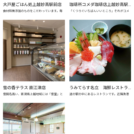
大戸屋ごはん処上越妙高駅前店
珈琲所コメダ珈琲店上越妙高駅前店
食材和無添加のものをこだわっています。毎
「くつろぐいちばんいいところ」それがコメ
雪の香テラス 直江津店
うみてらす名立 海鮮レストラン「海のだいどこや」 【上越市地産地消推進の店認定店】
雪国名高い、新潟県上越地域には「雪室」と
道の駅の中にあるレストランです。近隣漁港