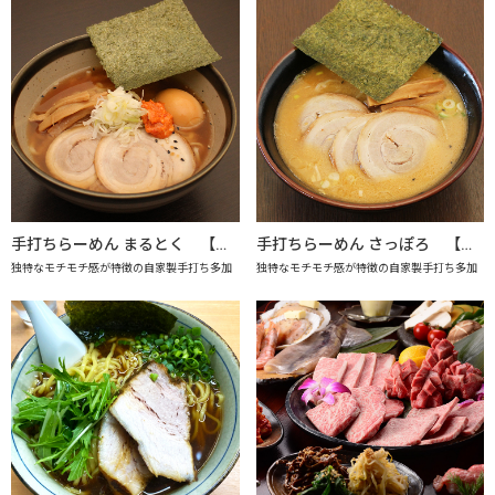
手打ちらーめん まるとく 【上越市地産地消推進の店認定店】
手打ちらーめん さっぽろ 【上越市地産地消推進の店認定店】
独特なモチモチ感が特徴の自家製手打ち多加
独特なモチモチ感が特徴の自家製手打ち多加