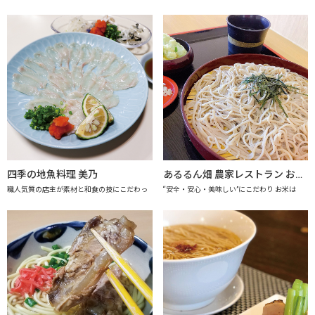
四季の地魚料理 美乃
あるるん畑 農家レストラン おかげさま 【上越市地産地消推進の店認定店】
職人気質の店主が素材と和食の技にこだわっ
“安全・安心・美味しい”にこだわり お米は