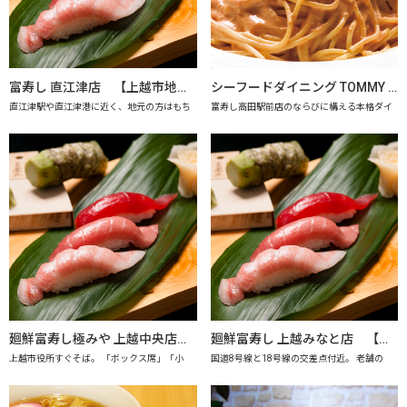
富寿し 直江津店 【上越市地産地消の店認定店】
シーフードダイニング TOMMY SAY 【上越市地産地消推進の店認定店】
直江津駅や直江津港に近く、地元の方はもち
富寿し高田駅前店のならびに構える本格ダイ
廻鮮富寿し極みや 上越中央店 【上越市地産地消の店認定店】
廻鮮富寿し 上越みなと店 【上越市地産地消の店認定店】
上越市役所すぐそば。 「ボックス席」「小
国道8号線と18号線の交差点付近。 老舗の