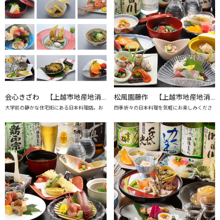
会心きざわ 【上越市地産地消の店認定店】
松風園藤作 【上越市地産地消の店認定店】
大学前の静かな住宅街にある日本料理店。お
四季折々の日本料理を気軽にお楽しみくださ