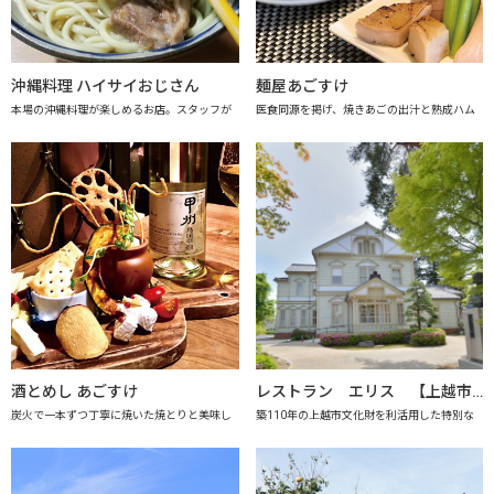
沖縄料理 ハイサイおじさん
麺屋あごすけ
本場の沖縄料理が楽しめるお店。スタッフが
医食同源を掲げ、焼きあごの出汁と熟成ハム
酒とめし あごすけ
レストラン エリス 【上越市地産地消推進の店認定店】
炭火で一本ずつ丁寧に焼いた焼とりと美味し
築110年の上越市文化財を利活用した特別な