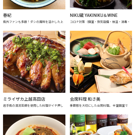
春紀
NIKU蔵 YAKINIKU＆WINE
県外ファンも多数！ダシの風味を活かした上
コロナ対策（個室・換気設備・検温・消毒・
ミライザカ上越高田店
会席料理 和さ美
岩手県の清流若鶏を使用した料理がイチ押し
季節感を大切にした会席料理。 全室個室で