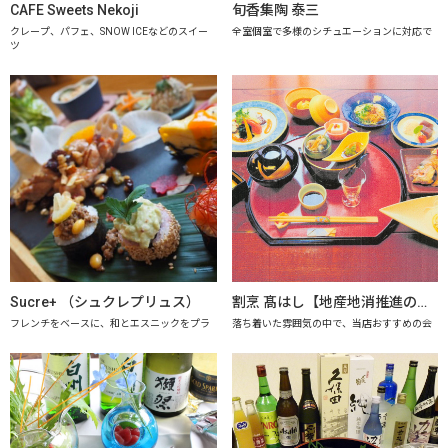
CAFE Sweets Nekoji
旬香集陶 泰三
クレープ、パフェ、SNOW ICEなどのスイー
全室個室で多様のシチュエーションに対応で
ツ
Sucre+ （シュクレプリュス）
割烹 髙はし【地産地消推進の店「プレミアム認定店」】
フレンチをベースに、和とエスニックをプラ
落ち着いた雰囲気の中で、当店おすすめの会