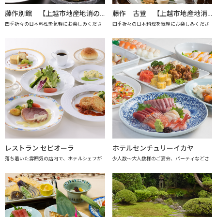
藤作別館 【上越市地産地消の店認定店】
藤作 古登 【上越市地産地消の店認定店】
四季折々の日本料理を気軽にお楽しみくださ
四季折々の日本料理を気軽にお楽しみくださ
レストラン セピオーラ
ホテルセンチュリーイカヤ
落ち着いた雰囲気の店内で、ホテルシェフが
少人数～大人数様のご宴会、パーティなどさ