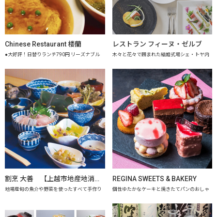
Chinese Restaurant 楼蘭
レストラン フィーヌ・ゼルブ
●大好評！日替りランチ790円 リーズナブル
木々と花々で囲まれた結婚式場シェ・トヤ内
割烹 大善 【上越市地産地消推進の店認定店】
REGINA SWEETS & BAKERY
地場産旬の魚介や野菜を使ったすべて手作り
個性ゆたかなケーキと焼きたてパンのおしゃ