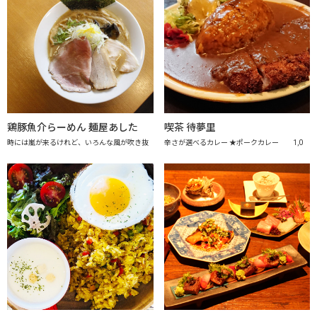
鶏豚魚介らーめん 麺屋あした
喫茶 待夢里
時には嵐が来るけれど、いろんな風が吹き抜
辛さが選べるカレー ★ポークカレー 1,0