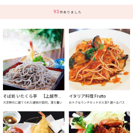
93
件ありました
そば処 いたくら亭 【上越市地産地消推進の店認定店】
イタリア料理 Frutto
大正時代に建てられた建物が目印。落ち着い
おトクなランチセットが人気!! 選べるパス