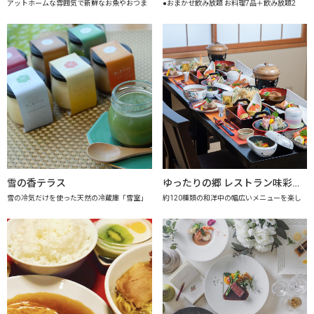
アットホームな雰囲気で新鮮なお魚やおつま
●おまかせ飲み放題 お料理7品＋飲み放題2
雪の香テラス
ゆったりの郷 レストラン味彩 【上越市地産地消推進の店認定店】
雪の冷気だけを使った天然の冷蔵庫「雪室」
約120種類の和洋中の幅広いメニューを楽し