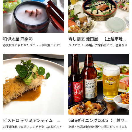
和伊太屋 四季彩
寿し割烹 池田屋 【上越市地産地消の店認定店】
春夏秋冬に合わせたメニューや和食とイタリ
バリアフリーの店。大衆料金にて、豊富なメ
ビストロ デザミアンティム 【上越市地産地消推進の店認定店】
caféダイニングCoCo（上越サンプラザホテル） 【上越市地産地消推進の店認定店】
お手頃価格で本場フレンチを楽しめるビスト
上越・妙高地域の地酒やお酒にピッタリのお