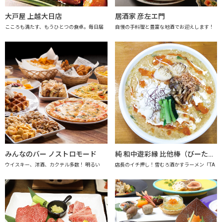
大戸屋 上越大日店
居酒家 彦左エ門
こころも満たす、もうひとつの食卓。毎日届
自慢の手料理と豊富な地酒でお迎えします！
みんなのバー ノストロモード
純 和中遊彩縁 比他棒（びーたーばん）
ウイスキー、洋酒、カクテル多数！ 明るい
店長のイチ押し！雪むろ酒かすラーメン「TA