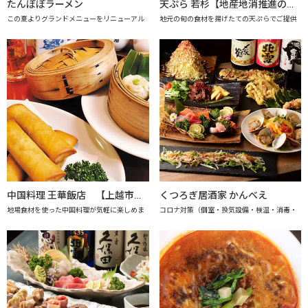
たんぽぽラーメン
天ぷら 若杉【地産地消推進の店「プレミアム認定店」】
この夏よりグランドメニューをリニューアル
地元の旬の食材を揚げたての天ぷらでご提供
中国料理 王華飯店 【上越市地産地消推進の店認定店】
くつろぎ居酒家 かんべえ
地場食材を使った中国料理が気軽に楽しめま
コロナ対策（個室・換気設備・検温・消毒・