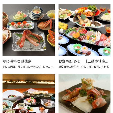
かに磯料理 越後家
お食事処 多七 【上越市地産地消推進の店認定店】
かにの刺身、天ぷらなどのかにづくしのコー
鮮度自慢の鮮魚を中心としたお食事、お料理