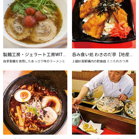
製麺工房・ジェラート工房WITHドリーム
呑み食い処 わきのだ亭【地産地消の店認定店】
自家製麺を使用したあっさり味のラーメンと
上越妙高駅構内の飲食店 ミニたれかつ丼