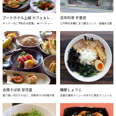
アートホテル上越 カフェ＆レストラン アレーグロ
百年料亭 宇喜世
ディナーはご予約のみ営業。 ★パーティー
江戸時代末期にまで遡るという、由緒ある書
会席そば処 安茂里
麺屋しょうじ
香り高い手打ちそばと、四季折々の料理が楽
定番の通常メニューのほかに限定メニューも