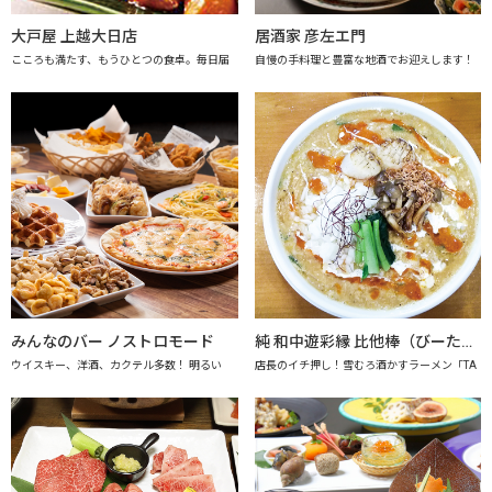
大戸屋 上越大日店
居酒家 彦左エ門
こころも満たす、もうひとつの食卓。毎日届
自慢の手料理と豊富な地酒でお迎えします！
みんなのバー ノストロモード
純 和中遊彩縁 比他棒（びーたーばん）
ウイスキー、洋酒、カクテル多数！ 明るい
店長のイチ押し！雪むろ酒かすラーメン「TA