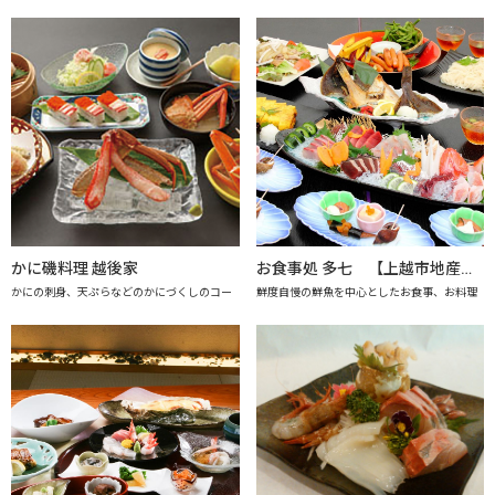
かに磯料理 越後家
お食事処 多七 【上越市地産地消推進の店認定店】
かにの刺身、天ぷらなどのかにづくしのコー
鮮度自慢の鮮魚を中心としたお食事、お料理