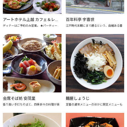
アートホテル上越 カフェ＆レストラン アレーグロ
百年料亭 宇喜世
ディナーはご予約のみ営業。 ★パーティー
江戸時代末期にまで遡るという、由緒ある書
会席そば処 安茂里
麺屋しょうじ
香り高い手打ちそばと、四季折々の料理が楽
定番の通常メニューのほかに限定メニューも