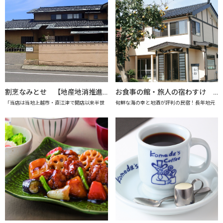
割烹なみとせ 【地産地消推進の店「プレミアム認定店」】
お食事の館・旅人の宿わすけ 【上越市地産地消推進の店認定店】
「当店は当地上越市・直江津で開店以来半世
旬鮮な海の幸と地酒が評判の民宿！長年地元