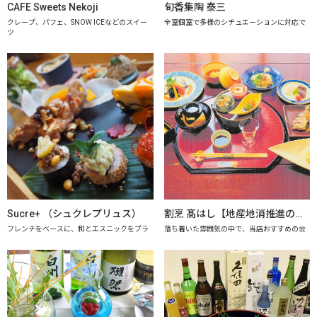
CAFE Sweets Nekoji
旬香集陶 泰三
クレープ、パフェ、SNOW ICEなどのスイー
全室個室で多様のシチュエーションに対応で
ツ
Sucre+ （シュクレプリュス）
割烹 髙はし【地産地消推進の店「プレミアム認定店」】
フレンチをベースに、和とエスニックをプラ
落ち着いた雰囲気の中で、当店おすすめの会