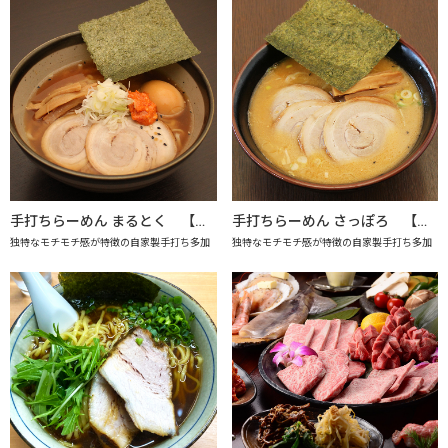
手打ちらーめん まるとく 【上越市地産地消推進の店認定店】
手打ちらーめん さっぽろ 【上越市地産地消推進の店認定店】
独特なモチモチ感が特徴の自家製手打ち多加
独特なモチモチ感が特徴の自家製手打ち多加