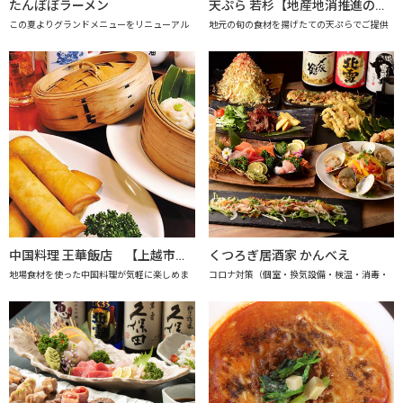
たんぽぽラーメン
天ぷら 若杉【地産地消推進の店「プレミアム認定店」】
この夏よりグランドメニューをリニューアル
地元の旬の食材を揚げたての天ぷらでご提供
中国料理 王華飯店 【上越市地産地消推進の店認定店】
くつろぎ居酒家 かんべえ
地場食材を使った中国料理が気軽に楽しめま
コロナ対策（個室・換気設備・検温・消毒・