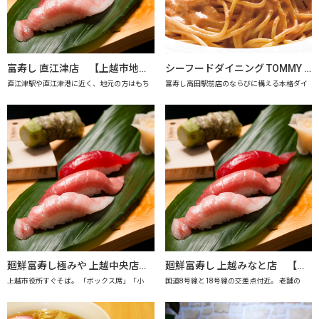
富寿し 直江津店 【上越市地産地消の店認定店】
シーフードダイニング TOMMY SAY 【上越市地産地消推進の店認定店】
直江津駅や直江津港に近く、地元の方はもち
富寿し高田駅前店のならびに構える本格ダイ
廻鮮富寿し極みや 上越中央店 【上越市地産地消の店認定店】
廻鮮富寿し 上越みなと店 【上越市地産地消の店認定店】
上越市役所すぐそば。 「ボックス席」「小
国道8号線と18号線の交差点付近。 老舗の