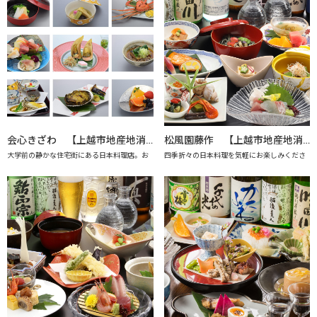
会心きざわ 【上越市地産地消の店認定店】
松風園藤作 【上越市地産地消の店認定店】
大学前の静かな住宅街にある日本料理店。お
四季折々の日本料理を気軽にお楽しみくださ