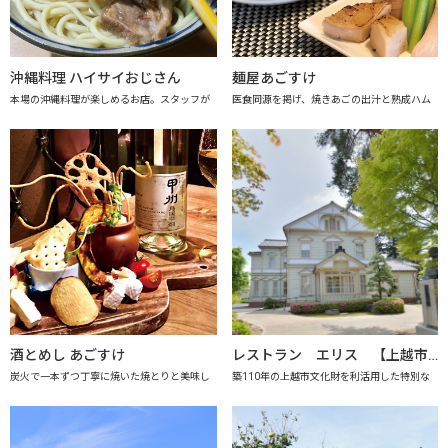
沖縄料理 ハイサイおじさん
麺屋あごすけ
本場の沖縄料理が楽しめるお店。スタッフが
医食同源を掲げ、焼きあごの出汁と熟成ハム
酒とめし あごすけ
レストラン エリス 【上越市地産地消推進の店認定店】
炭火で一本ずつ丁寧に焼いた焼とりと美味し
築110年の上越市文化財を利活用した特別な