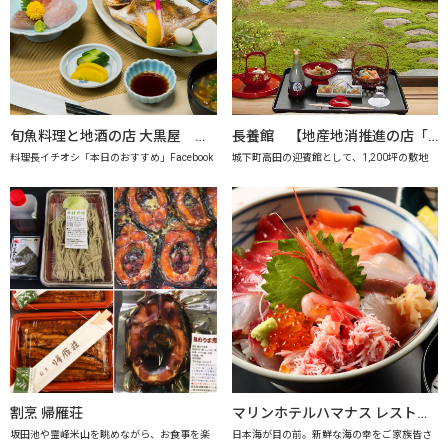
旬魚料理と地酒の店 大黒屋 【地産地消推進の店「プレミアム認定店」】
長養館 【地産地消推進の店「プレミアム認定店」】
料理長イチオシ「本日のおすすめ」Facebook
城下町高田の迎賓館として、1,200坪の敷地
割烹 帰雁荘
マリンホテルハマナス レストラン海月【地産地消推進の店「プレミアム認定店」】
坂田池や霊峰米山を眺めながら、お食事を楽
日本海が目の前。新鮮な海の幸をご家族皆さ