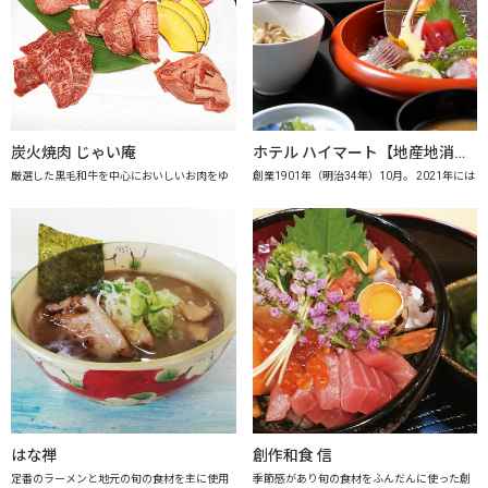
炭火焼肉 じゃい庵
ホテル ハイマート【地産地消の店認定店】
厳選した黒毛和牛を中心においしいお肉をゆ
創業1901年（明治34年）10月。 2021年には
はな禅
創作和食 信
定番のラーメンと地元の旬の食材を主に使用
季節感があり旬の食材をふんだんに使った創