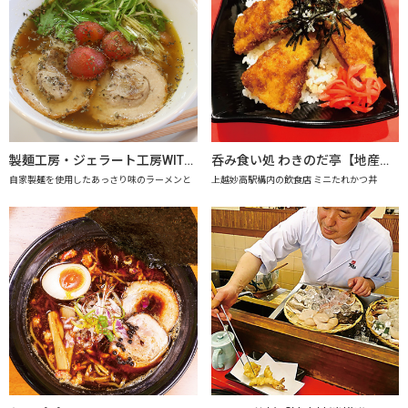
製麺工房・ジェラート工房WITHドリーム
呑み食い処 わきのだ亭【地産地消の店認定店】
自家製麺を使用したあっさり味のラーメンと
上越妙高駅構内の飲食店 ミニたれかつ丼