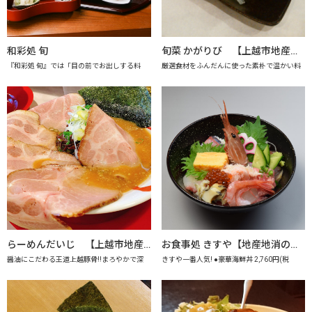
和彩処 旬
旬菜 かがりび 【上越市地産地消推進の店認定店】
『和彩処 旬』では「目の前でお出しする料
厳選食材をふんだんに使った素朴で温かい料
らーめんだいじ 【上越市地産地消推進の店認定店】
お食事処 きすや【地産地消の店認定店】
醤油にこだわる王道上越豚骨!!まろやかで深
きすや一番人気! ●豪華海鮮丼 2,760円(税