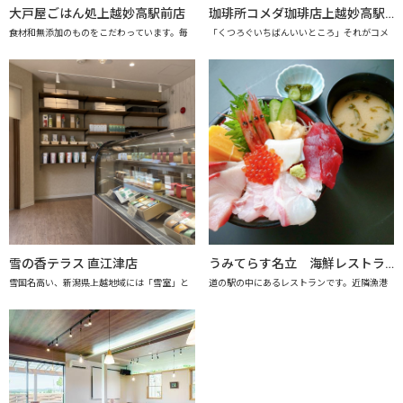
大戸屋ごはん処上越妙高駅前店
珈琲所コメダ珈琲店上越妙高駅前店
食材和無添加のものをこだわっています。毎
「くつろぐいちばんいいところ」それがコメ
雪の香テラス 直江津店
うみてらす名立 海鮮レストラン「海のだいどこや」 【上越市地産地消推進の店認定店】
雪国名高い、新潟県上越地域には「雪室」と
道の駅の中にあるレストランです。近隣漁港