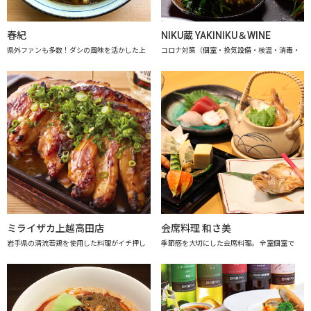
春紀
NIKU蔵 YAKINIKU＆WINE
県外ファンも多数！ダシの風味を活かした上
コロナ対策（個室・換気設備・検温・消毒・
ミライザカ上越高田店
会席料理 和さ美
岩手県の清流若鶏を使用した料理がイチ押し
季節感を大切にした会席料理。 全室個室で