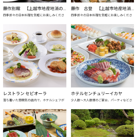
藤作別館 【上越市地産地消の店認定店】
藤作 古登 【上越市地産地消の店認定店】
四季折々の日本料理を気軽にお楽しみくださ
四季折々の日本料理を気軽にお楽しみくださ
レストラン セピオーラ
ホテルセンチュリーイカヤ
落ち着いた雰囲気の店内で、ホテルシェフが
少人数～大人数様のご宴会、パーティなどさ