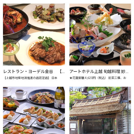
レストラン・ヨーデル金谷 【上越市地産地消推進の店認定店】
アートホテル上越 旬越料理 妙高 【上越市地産地消推進の店認定店】
【上越市地産地消推進の店認定店】 日本
★花籠御膳 4,620円（税込） 前菜三種、お