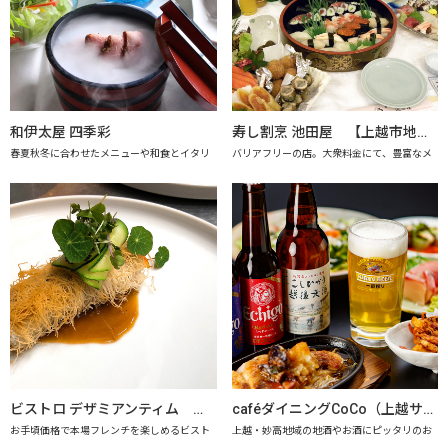
和伊太屋 四季彩
寿し割烹 池田屋 【上越市地産地消の店認定店】
春夏秋冬に合わせたメニューや和食とイタリ
バリアフリーの店。大衆料金にて、豊富なメ
ビストロ デザミアンティム 【上越市地産地消推進の店認定店】
caféダイニングCoCo（上越サンプラザホテル） 【上越市地産地消推進の店認定店】
お手頃価格で本場フレンチを楽しめるビスト
上越・妙高地域の地酒やお酒にピッタリのお