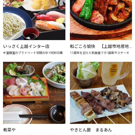
いっさく上越インター店
和ごころ愉快 【上越市地産地消の店認定店】
全室個室のプライベート空間の中で約800種
11周年を迎えた和食屋です! 国産牛ステーキ
肴菜や
やきとん屋 まるあん