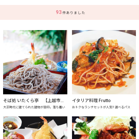
93
件ありました
そば処 いたくら亭 【上越市地産地消推進の店認定店】
イタリア料理 Frutto
大正時代に建てられた建物が目印。落ち着い
おトクなランチセットが人気!! 選べるパス