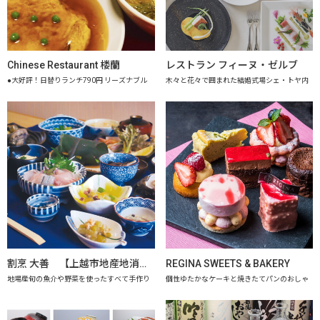
Chinese Restaurant 楼蘭
レストラン フィーヌ・ゼルブ
●大好評！日替りランチ790円 リーズナブル
木々と花々で囲まれた結婚式場シェ・トヤ内
割烹 大善 【上越市地産地消推進の店認定店】
REGINA SWEETS & BAKERY
地場産旬の魚介や野菜を使ったすべて手作り
個性ゆたかなケーキと焼きたてパンのおしゃ