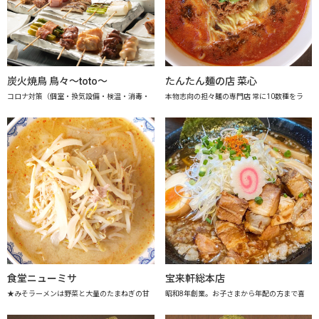
炭火焼鳥 鳥々～toto～
たんたん麺の店 菜心
コロナ対策（個室・換気設備・検温・消毒・
本物志向の担々麺の専門店 常に10数種をラ
食堂ニューミサ
宝来軒総本店
★みそラーメンは野菜と大量のたまねぎの甘
昭和8年創業。お子さまから年配の方まで喜