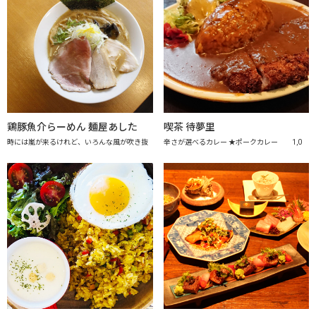
鶏豚魚介らーめん 麺屋あした
喫茶 待夢里
時には嵐が来るけれど、いろんな風が吹き抜
辛さが選べるカレー ★ポークカレー 1,0