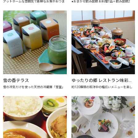
アットホームな雰囲気で新鮮なお魚やおつま
●おまかせ飲み放題 お料理7品＋飲み放題2
雪の香テラス
ゆったりの郷 レストラン味彩 【上越市地産地消推進の店認定店】
雪の冷気だけを使った天然の冷蔵庫「雪室」
約120種類の和洋中の幅広いメニューを楽し