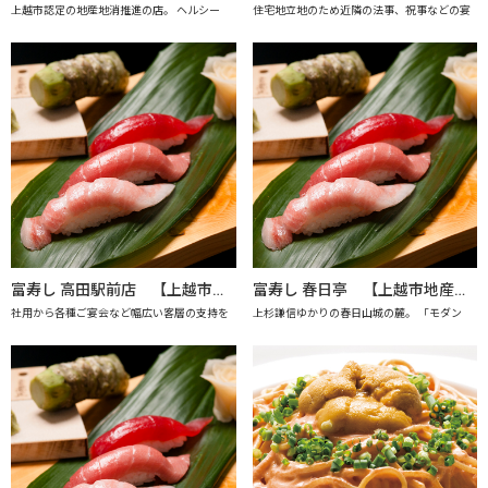
上越市認定の地産地消推進の店。 ヘルシー
住宅地立地のため近隣の法事、祝事などの宴
富寿し 高田駅前店 【上越市地産地消の店認定店】
富寿し 春日亭 【上越市地産地消の店認定店】
社用から各種ご宴会など幅広い客層の支持を
上杉謙信ゆかりの春日山城の麓。 「モダン