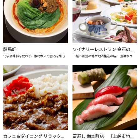
龍馬軒
ワイナリーレストラン 金石の音（きんせきのね） 【上越市地産地消推進の店認定店】
化学調味料を使わず、素材本来の旨みを引き
上越市認定の地産地消推進の店。 豊富なグ
カフェ＆ダイニング リラックス 【上越市地産地消推進の店認定店】
富寿し 南本町店 【上越市地産地消の店認定店】