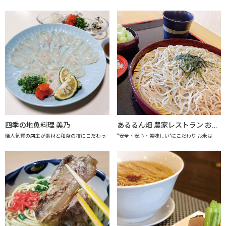
四季の地魚料理 美乃
あるるん畑 農家レストラン おかげさま 【上越市地産地消推進の店認定店】
職人気質の店主が素材と和食の技にこだわっ
“安全・安心・美味しい”にこだわり お米は