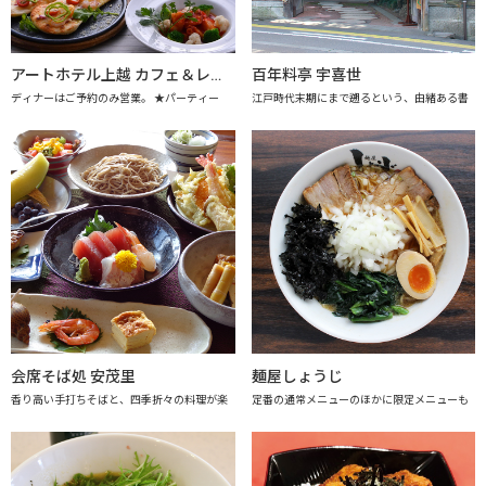
アートホテル上越 カフェ＆レストラン アレーグロ
百年料亭 宇喜世
ディナーはご予約のみ営業。 ★パーティー
江戸時代末期にまで遡るという、由緒ある書
会席そば処 安茂里
麺屋しょうじ
香り高い手打ちそばと、四季折々の料理が楽
定番の通常メニューのほかに限定メニューも