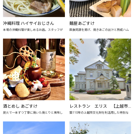
沖縄料理 ハイサイおじさん
麺屋あごすけ
本場の沖縄料理が楽しめるお店。スタッフが
医食同源を掲げ、焼きあごの出汁と熟成ハム
酒とめし あごすけ
レストラン エリス 【上越市地産地消推進の店認定店】
炭火で一本ずつ丁寧に焼いた焼とりと美味し
築110年の上越市文化財を利活用した特別な