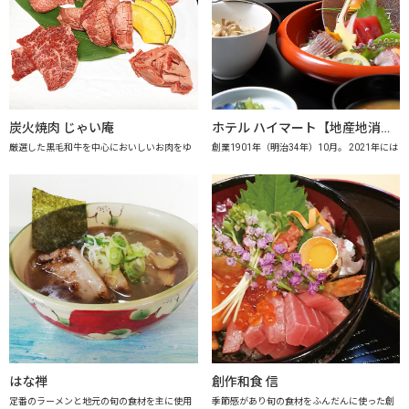
炭火焼肉 じゃい庵
ホテル ハイマート【地産地消の店認定店】
厳選した黒毛和牛を中心においしいお肉をゆ
創業1901年（明治34年）10月。 2021年には
はな禅
創作和食 信
定番のラーメンと地元の旬の食材を主に使用
季節感があり旬の食材をふんだんに使った創