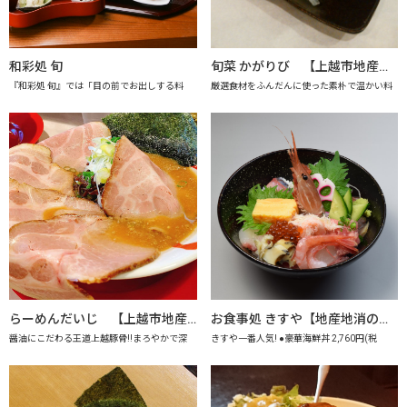
和彩処 旬
旬菜 かがりび 【上越市地産地消推進の店認定店】
『和彩処 旬』では「目の前でお出しする料
厳選食材をふんだんに使った素朴で温かい料
らーめんだいじ 【上越市地産地消推進の店認定店】
お食事処 きすや【地産地消の店認定店】
醤油にこだわる王道上越豚骨!!まろやかで深
きすや一番人気! ●豪華海鮮丼 2,760円(税