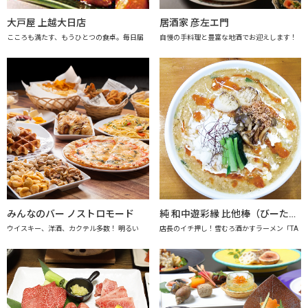
大戸屋 上越大日店
居酒家 彦左エ門
こころも満たす、もうひとつの食卓。毎日届
自慢の手料理と豊富な地酒でお迎えします！
みんなのバー ノストロモード
純 和中遊彩縁 比他棒（びーたーばん）
ウイスキー、洋酒、カクテル多数！ 明るい
店長のイチ押し！雪むろ酒かすラーメン「TA