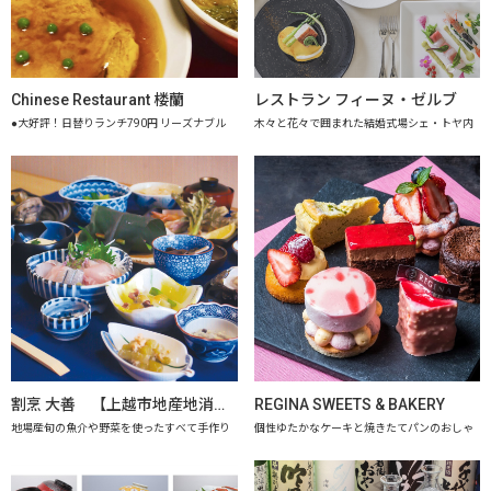
Chinese Restaurant 楼蘭
レストラン フィーヌ・ゼルブ
●大好評！日替りランチ790円 リーズナブル
木々と花々で囲まれた結婚式場シェ・トヤ内
割烹 大善 【上越市地産地消推進の店認定店】
REGINA SWEETS & BAKERY
地場産旬の魚介や野菜を使ったすべて手作り
個性ゆたかなケーキと焼きたてパンのおしゃ