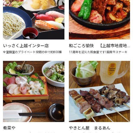
いっさく上越インター店
和ごころ愉快 【上越市地産地消の店認定店】
全室個室のプライベート空間の中で約800種
11周年を迎えた和食屋です! 国産牛ステーキ
肴菜や
やきとん屋 まるあん