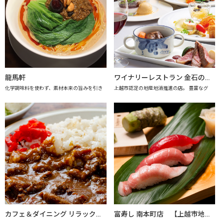
龍馬軒
ワイナリーレストラン 金石の音（きんせきのね） 【上越市地産地消推進の店認定店】
化学調味料を使わず、素材本来の旨みを引き
上越市認定の地産地消推進の店。 豊富なグ
カフェ＆ダイニング リラックス 【上越市地産地消推進の店認定店】
富寿し 南本町店 【上越市地産地消の店認定店】