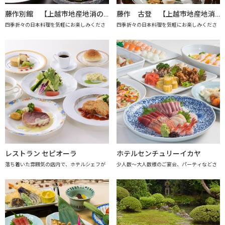
藤作別館 【上越市地産地消の店認定店】
藤作 古登 【上越市地産地消の店認定店】
四季折々の日本料理を気軽にお楽しみくださ
四季折々の日本料理を気軽にお楽しみくださ
レストラン セピオーラ
ホテルセンチュリーイカヤ
落ち着いた雰囲気の店内で、ホテルシェフが
少人数～大人数様のご宴会、パーティなどさ