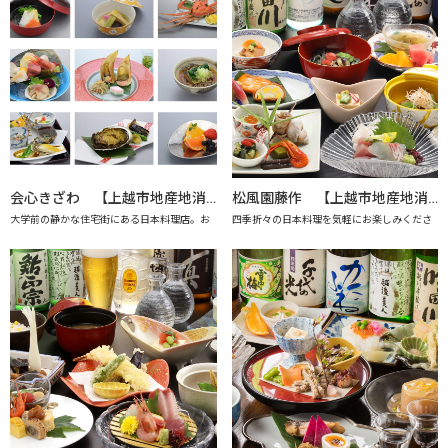
会心きざわ 【上越市地産地消の店認定店】
松風園藤作 【上越市地産地消の店認定店】
大学前の静かな住宅街にある日本料理店。お
四季折々の日本料理を気軽にお楽しみくださ