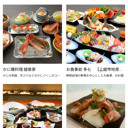
かに磯料理 越後家
お食事処 多七 【上越市地産地消推進の店認定店】
かにの刺身、天ぷらなどのかにづくしのコー
鮮度自慢の鮮魚を中心としたお食事、お料理