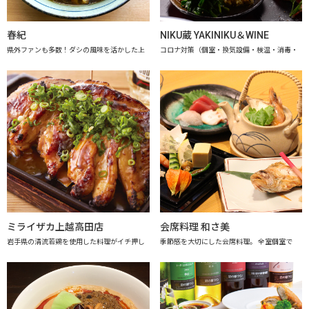
春紀
NIKU蔵 YAKINIKU＆WINE
県外ファンも多数！ダシの風味を活かした上
コロナ対策（個室・換気設備・検温・消毒・
ミライザカ上越高田店
会席料理 和さ美
岩手県の清流若鶏を使用した料理がイチ押し
季節感を大切にした会席料理。 全室個室で