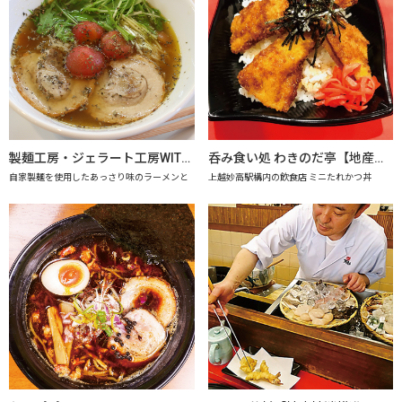
製麺工房・ジェラート工房WITHドリーム
呑み食い処 わきのだ亭【地産地消の店認定店】
自家製麺を使用したあっさり味のラーメンと
上越妙高駅構内の飲食店 ミニたれかつ丼