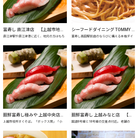
富寿し 直江津店 【上越市地産地消の店認定店】
シーフードダイニング TOMMY SAY 【上越市地産地消推進の店認定店】
直江津駅や直江津港に近く、地元の方はもち
富寿し高田駅前店のならびに構える本格ダイ
廻鮮富寿し極みや 上越中央店 【上越市地産地消の店認定店】
廻鮮富寿し 上越みなと店 【上越市地産地消の店認定店】
上越市役所すぐそば。 「ボックス席」「小
国道8号線と18号線の交差点付近。 老舗の