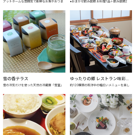
アットホームな雰囲気で新鮮なお魚やおつま
●おまかせ飲み放題 お料理7品＋飲み放題2
雪の香テラス
ゆったりの郷 レストラン味彩 【上越市地産地消推進の店認定店】
雪の冷気だけを使った天然の冷蔵庫「雪室」
約120種類の和洋中の幅広いメニューを楽し