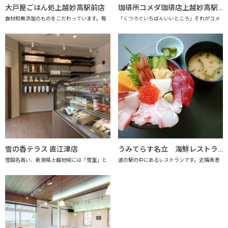
大戸屋ごはん処上越妙高駅前店
珈琲所コメダ珈琲店上越妙高駅前店
食材和無添加のものをこだわっています。毎
「くつろぐいちばんいいところ」それがコメ
雪の香テラス 直江津店
うみてらす名立 海鮮レストラン「海のだいどこや」 【上越市地産地消推進の店認定店】
雪国名高い、新潟県上越地域には「雪室」と
道の駅の中にあるレストランです。近隣漁港