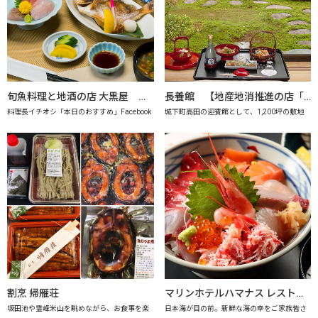
旬魚料理と地酒の店 大黒屋 【地産地消推進の店「プレミアム認定店」】
長養館 【地産地消推進の店「プレミアム認定店」】
料理長イチオシ「本日のおすすめ」Facebook
城下町高田の迎賓館として、1,200坪の敷地
割烹 帰雁荘
マリンホテルハマナス レストラン海月【地産地消推進の店「プレミアム認定店」】
坂田池や霊峰米山を眺めながら、お食事を楽
日本海が目の前。新鮮な海の幸をご家族皆さ