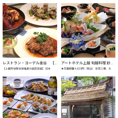
レストラン・ヨーデル金谷 【上越市地産地消推進の店認定店】
アートホテル上越 旬越料理 妙高 【上越市地産地消推進の店認定店】
【上越市地産地消推進の店認定店】 日本
★花籠御膳 4,620円（税込） 前菜三種、お