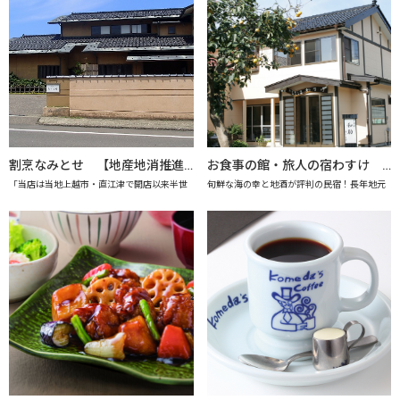
割烹なみとせ 【地産地消推進の店「プレミアム認定店」】
お食事の館・旅人の宿わすけ 【上越市地産地消推進の店認定店】
「当店は当地上越市・直江津で開店以来半世
旬鮮な海の幸と地酒が評判の民宿！長年地元