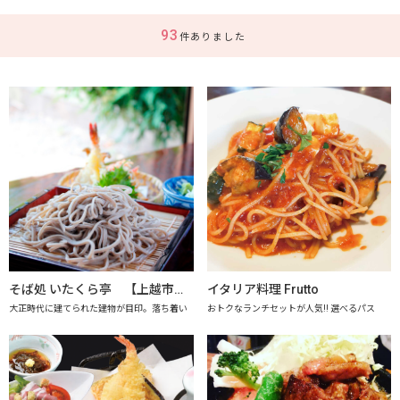
93
件ありました
そば処 いたくら亭 【上越市地産地消推進の店認定店】
イタリア料理 Frutto
大正時代に建てられた建物が目印。落ち着い
おトクなランチセットが人気!! 選べるパス