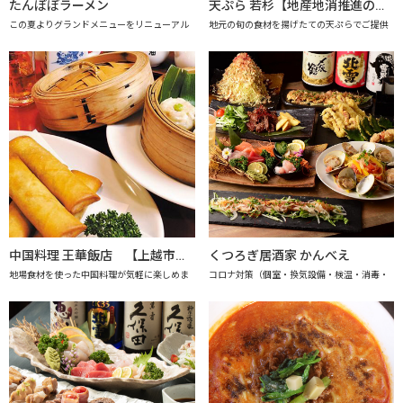
たんぽぽラーメン
天ぷら 若杉【地産地消推進の店「プレミアム認定店」】
この夏よりグランドメニューをリニューアル
地元の旬の食材を揚げたての天ぷらでご提供
中国料理 王華飯店 【上越市地産地消推進の店認定店】
くつろぎ居酒家 かんべえ
地場食材を使った中国料理が気軽に楽しめま
コロナ対策（個室・換気設備・検温・消毒・