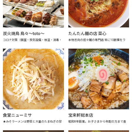
炭火焼鳥 鳥々～toto～
たんたん麺の店 菜心
コロナ対策（個室・換気設備・検温・消毒・
本物志向の担々麺の専門店 常に10数種をラ
食堂ニューミサ
宝来軒総本店
★みそラーメンは野菜と大量のたまねぎの甘
昭和8年創業。お子さまから年配の方まで喜