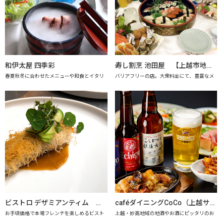
和伊太屋 四季彩
寿し割烹 池田屋 【上越市地産地消の店認定店】
春夏秋冬に合わせたメニューや和食とイタリ
バリアフリーの店。大衆料金にて、豊富なメ
ビストロ デザミアンティム 【上越市地産地消推進の店認定店】
caféダイニングCoCo（上越サンプラザホテル） 【上越市地産地消推進の店認定店】
お手頃価格で本場フレンチを楽しめるビスト
上越・妙高地域の地酒やお酒にピッタリのお