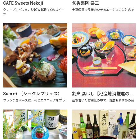
CAFE Sweets Nekoji
旬香集陶 泰三
クレープ、パフェ、SNOW ICEなどのスイー
全室個室で多様のシチュエーションに対応で
ツ
Sucre+ （シュクレプリュス）
割烹 髙はし【地産地消推進の店「プレミアム認定店」】
フレンチをベースに、和とエスニックをプラ
落ち着いた雰囲気の中で、当店おすすめの会