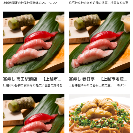
上越市認定の地産地消推進の店。 ヘルシー
住宅地立地のため近隣の法事、祝事などの宴
富寿し 高田駅前店 【上越市地産地消の店認定店】
富寿し 春日亭 【上越市地産地消の店認定店】
社用から各種ご宴会など幅広い客層の支持を
上杉謙信ゆかりの春日山城の麓。 「モダン