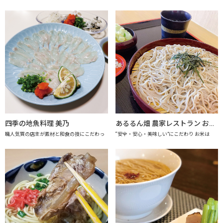
四季の地魚料理 美乃
あるるん畑 農家レストラン おかげさま 【上越市地産地消推進の店認定店】
職人気質の店主が素材と和食の技にこだわっ
“安全・安心・美味しい”にこだわり お米は