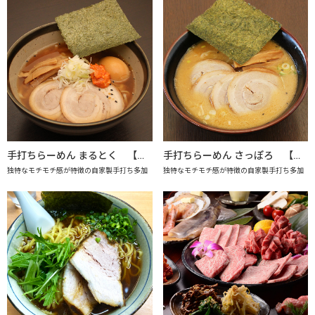
手打ちらーめん まるとく 【上越市地産地消推進の店認定店】
手打ちらーめん さっぽろ 【上越市地産地消推進の店認定店】
独特なモチモチ感が特徴の自家製手打ち多加
独特なモチモチ感が特徴の自家製手打ち多加