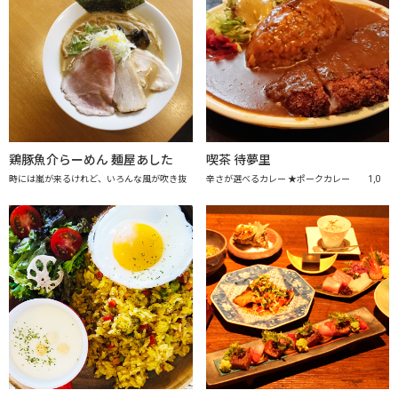
鶏豚魚介らーめん 麺屋あした
喫茶 待夢里
時には嵐が来るけれど、いろんな風が吹き抜
辛さが選べるカレー ★ポークカレー 1,0