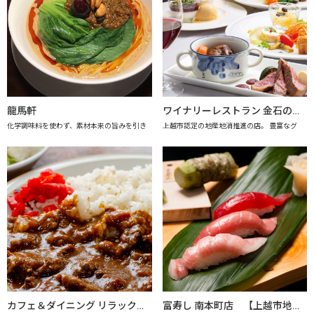
龍馬軒
ワイナリーレストラン 金石の音（きんせきのね） 【上越市地産地消推進の店認定店】
化学調味料を使わず、素材本来の旨みを引き
上越市認定の地産地消推進の店。 豊富なグ
カフェ＆ダイニング リラックス 【上越市地産地消推進の店認定店】
富寿し 南本町店 【上越市地産地消の店認定店】