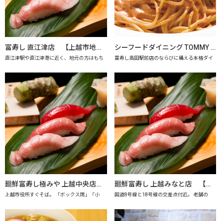
富寿し 直江津店 【上越市地産地消の店認定店】
シーフードダイニング TOMMY SAY 【上越市地産地消推進の店認定店】
直江津駅や直江津港に近く、地元の方はもち
富寿し高田駅前店のならびに構える本格ダイ
廻鮮富寿し極みや 上越中央店 【上越市地産地消の店認定店】
廻鮮富寿し 上越みなと店 【上越市地産地消の店認定店】
上越市役所すぐそば。 「ボックス席」「小
国道8号線と18号線の交差点付近。 老舗の