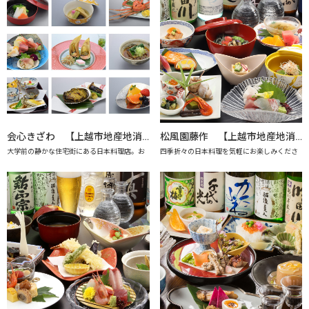
会心きざわ 【上越市地産地消の店認定店】
松風園藤作 【上越市地産地消の店認定店】
大学前の静かな住宅街にある日本料理店。お
四季折々の日本料理を気軽にお楽しみくださ