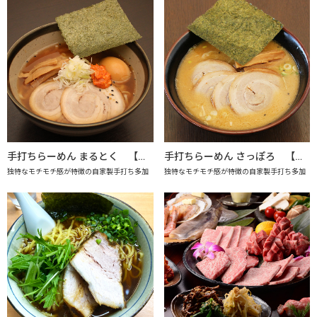
手打ちらーめん まるとく 【上越市地産地消推進の店認定店】
手打ちらーめん さっぽろ 【上越市地産地消推進の店認定店】
独特なモチモチ感が特徴の自家製手打ち多加
独特なモチモチ感が特徴の自家製手打ち多加