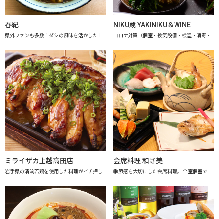
春紀
NIKU蔵 YAKINIKU＆WINE
県外ファンも多数！ダシの風味を活かした上
コロナ対策（個室・換気設備・検温・消毒・
ミライザカ上越高田店
会席料理 和さ美
岩手県の清流若鶏を使用した料理がイチ押し
季節感を大切にした会席料理。 全室個室で