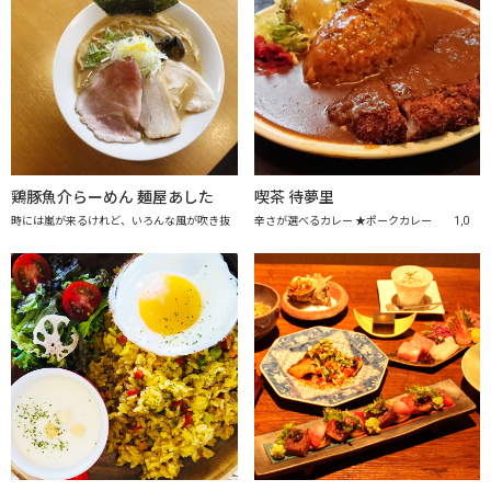
鶏豚魚介らーめん 麺屋あした
喫茶 待夢里
時には嵐が来るけれど、いろんな風が吹き抜
辛さが選べるカレー ★ポークカレー 1,0