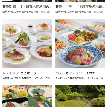
藤作別館 【上越市地産地消の店認定店】
藤作 古登 【上越市地産地消の店認定店】
四季折々の日本料理を気軽にお楽しみくださ
四季折々の日本料理を気軽にお楽しみくださ
レストラン セピオーラ
ホテルセンチュリーイカヤ
落ち着いた雰囲気の店内で、ホテルシェフが
少人数～大人数様のご宴会、パーティなどさ