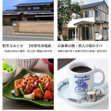
割烹なみとせ 【地産地消推進の店「プレミアム認定店」】
お食事の館・旅人の宿わすけ 【上越市地産地消推進の店認定店】
「当店は当地上越市・直江津で開店以来半世
旬鮮な海の幸と地酒が評判の民宿！長年地元