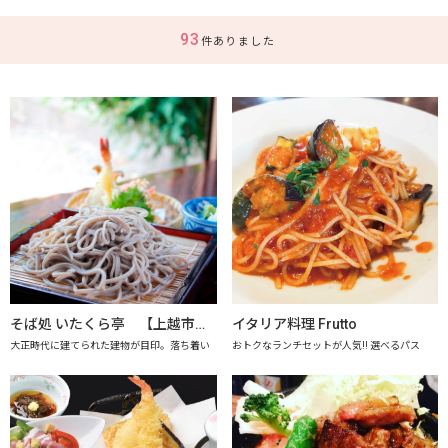
93
件ありました
そば処 いたくら亭 【上越市地産地消推進の店認定店】
イタリア料理 Frutto
大正時代に建てられた建物が目印。落ち着い
おトクなランチセットが人気!! 選べるパス