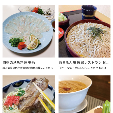
四季の地魚料理 美乃
あるるん畑 農家レストラン おかげさま 【上越市地産地消推進の店認定店】
職人気質の店主が素材と和食の技にこだわっ
“安全・安心・美味しい”にこだわり お米は