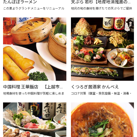
たんぽぽラーメン
天ぷら 若杉【地産地消推進の店「プレミアム認定店」】
この夏よりグランドメニューをリニューアル
地元の旬の食材を揚げたての天ぷらでご提供
中国料理 王華飯店 【上越市地産地消推進の店認定店】
くつろぎ居酒家 かんべえ
地場食材を使った中国料理が気軽に楽しめま
コロナ対策（個室・換気設備・検温・消毒・