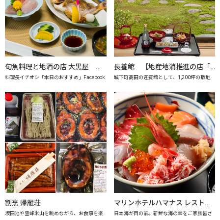
旬魚料理と地酒の店 大黒屋 【地産地消推進の店「プレミアム認定店」】
長養館 【地産地消推進の店「プレミアム認定店」】
料理長イチオシ「本日のおすすめ」Facebook
城下町高田の迎賓館として、1,200坪の敷地
割烹 帰雁荘
マリンホテルハマナス レストラン海月【地産地消推進の店「プレミアム認定店」】
坂田池や霊峰米山を眺めながら、お食事を楽
日本海が目の前。新鮮な海の幸をご家族皆さ