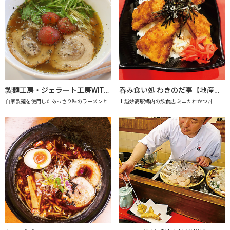
製麺工房・ジェラート工房WITHドリーム
呑み食い処 わきのだ亭【地産地消の店認定店】
自家製麺を使用したあっさり味のラーメンと
上越妙高駅構内の飲食店 ミニたれかつ丼