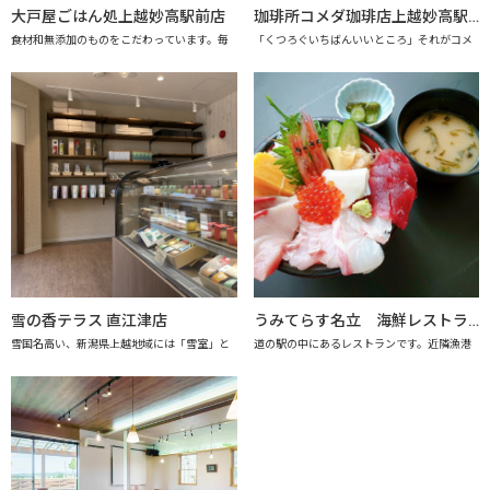
大戸屋ごはん処上越妙高駅前店
珈琲所コメダ珈琲店上越妙高駅前店
食材和無添加のものをこだわっています。毎
「くつろぐいちばんいいところ」それがコメ
雪の香テラス 直江津店
うみてらす名立 海鮮レストラン「海のだいどこや」 【上越市地産地消推進の店認定店】
雪国名高い、新潟県上越地域には「雪室」と
道の駅の中にあるレストランです。近隣漁港