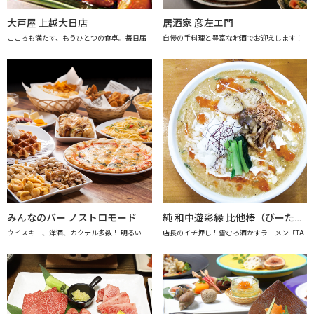
大戸屋 上越大日店
居酒家 彦左エ門
こころも満たす、もうひとつの食卓。毎日届
自慢の手料理と豊富な地酒でお迎えします！
みんなのバー ノストロモード
純 和中遊彩縁 比他棒（びーたーばん）
ウイスキー、洋酒、カクテル多数！ 明るい
店長のイチ押し！雪むろ酒かすラーメン「TA