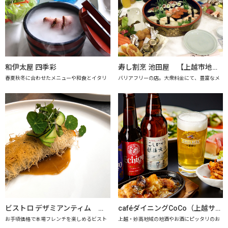
和伊太屋 四季彩
寿し割烹 池田屋 【上越市地産地消の店認定店】
春夏秋冬に合わせたメニューや和食とイタリ
バリアフリーの店。大衆料金にて、豊富なメ
ビストロ デザミアンティム 【上越市地産地消推進の店認定店】
caféダイニングCoCo（上越サンプラザホテル） 【上越市地産地消推進の店認定店】
お手頃価格で本場フレンチを楽しめるビスト
上越・妙高地域の地酒やお酒にピッタリのお