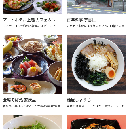
アートホテル上越 カフェ＆レストラン アレーグロ
百年料亭 宇喜世
ディナーはご予約のみ営業。 ★パーティー
江戸時代末期にまで遡るという、由緒ある書
会席そば処 安茂里
麺屋しょうじ
香り高い手打ちそばと、四季折々の料理が楽
定番の通常メニューのほかに限定メニューも