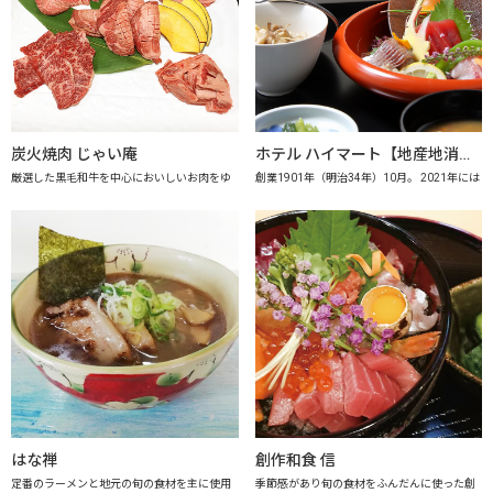
炭火焼肉 じゃい庵
ホテル ハイマート【地産地消の店認定店】
厳選した黒毛和牛を中心においしいお肉をゆ
創業1901年（明治34年）10月。 2021年には
はな禅
創作和食 信
定番のラーメンと地元の旬の食材を主に使用
季節感があり旬の食材をふんだんに使った創