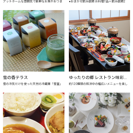
アットホームな雰囲気で新鮮なお魚やおつま
●おまかせ飲み放題 お料理7品＋飲み放題2
雪の香テラス
ゆったりの郷 レストラン味彩 【上越市地産地消推進の店認定店】
雪の冷気だけを使った天然の冷蔵庫「雪室」
約120種類の和洋中の幅広いメニューを楽し