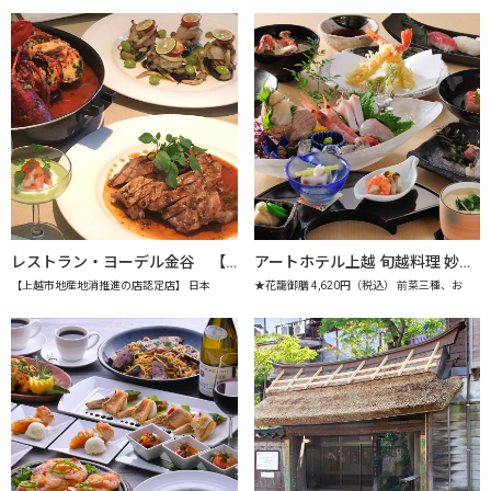
レストラン・ヨーデル金谷 【上越市地産地消推進の店認定店】
アートホテル上越 旬越料理 妙高 【上越市地産地消推進の店認定店】
【上越市地産地消推進の店認定店】 日本
★花籠御膳 4,620円（税込） 前菜三種、お