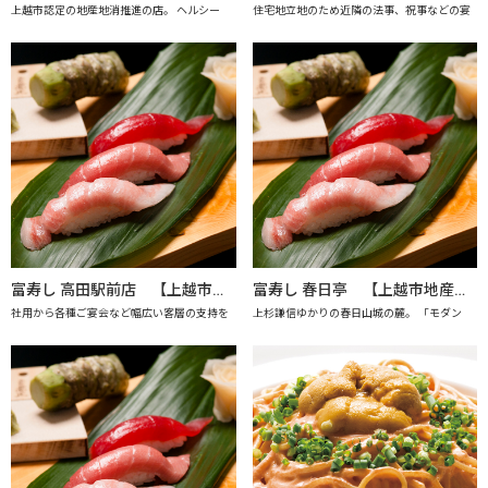
上越市認定の地産地消推進の店。 ヘルシー
住宅地立地のため近隣の法事、祝事などの宴
富寿し 高田駅前店 【上越市地産地消の店認定店】
富寿し 春日亭 【上越市地産地消の店認定店】
社用から各種ご宴会など幅広い客層の支持を
上杉謙信ゆかりの春日山城の麓。 「モダン