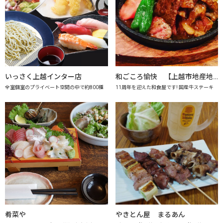
いっさく上越インター店
和ごころ愉快 【上越市地産地消の店認定店】
全室個室のプライベート空間の中で約800種
11周年を迎えた和食屋です! 国産牛ステーキ
肴菜や
やきとん屋 まるあん