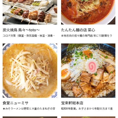
炭火焼鳥 鳥々～toto～
たんたん麺の店 菜心
コロナ対策（個室・換気設備・検温・消毒・
本物志向の担々麺の専門店 常に10数種をラ
食堂ニューミサ
宝来軒総本店
★みそラーメンは野菜と大量のたまねぎの甘
昭和8年創業。お子さまから年配の方まで喜