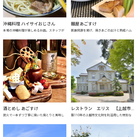
沖縄料理 ハイサイおじさん
麺屋あごすけ
本場の沖縄料理が楽しめるお店。スタッフが
医食同源を掲げ、焼きあごの出汁と熟成ハム
酒とめし あごすけ
レストラン エリス 【上越市地産地消推進の店認定店】
炭火で一本ずつ丁寧に焼いた焼とりと美味し
築110年の上越市文化財を利活用した特別な