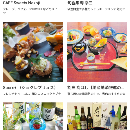
CAFE Sweets Nekoji
旬香集陶 泰三
クレープ、パフェ、SNOW ICEなどのスイー
全室個室で多様のシチュエーションに対応で
ツ
Sucre+ （シュクレプリュス）
割烹 髙はし【地産地消推進の店「プレミアム認定店」】
フレンチをベースに、和とエスニックをプラ
落ち着いた雰囲気の中で、当店おすすめの会