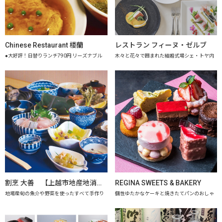
Chinese Restaurant 楼蘭
レストラン フィーヌ・ゼルブ
●大好評！日替りランチ790円 リーズナブル
木々と花々で囲まれた結婚式場シェ・トヤ内
割烹 大善 【上越市地産地消推進の店認定店】
REGINA SWEETS & BAKERY
地場産旬の魚介や野菜を使ったすべて手作り
個性ゆたかなケーキと焼きたてパンのおしゃ