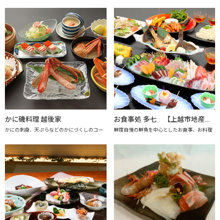
かに磯料理 越後家
お食事処 多七 【上越市地産地消推進の店認定店】
かにの刺身、天ぷらなどのかにづくしのコー
鮮度自慢の鮮魚を中心としたお食事、お料理