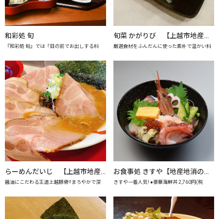
和彩処 旬
旬菜 かがりび 【上越市地産地消推進の店認定店】
『和彩処 旬』では「目の前でお出しする料
厳選食材をふんだんに使った素朴で温かい料
らーめんだいじ 【上越市地産地消推進の店認定店】
お食事処 きすや【地産地消の店認定店】
醤油にこだわる王道上越豚骨!!まろやかで深
きすや一番人気! ●豪華海鮮丼 2,760円(税