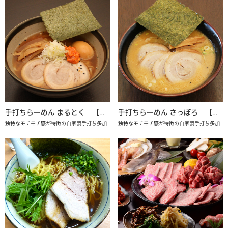
手打ちらーめん まるとく 【上越市地産地消推進の店認定店】
手打ちらーめん さっぽろ 【上越市地産地消推進の店認定店】
独特なモチモチ感が特徴の自家製手打ち多加
独特なモチモチ感が特徴の自家製手打ち多加