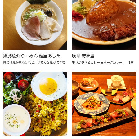
鶏豚魚介らーめん 麺屋あした
喫茶 待夢里
時には嵐が来るけれど、いろんな風が吹き抜
辛さが選べるカレー ★ポークカレー 1,0