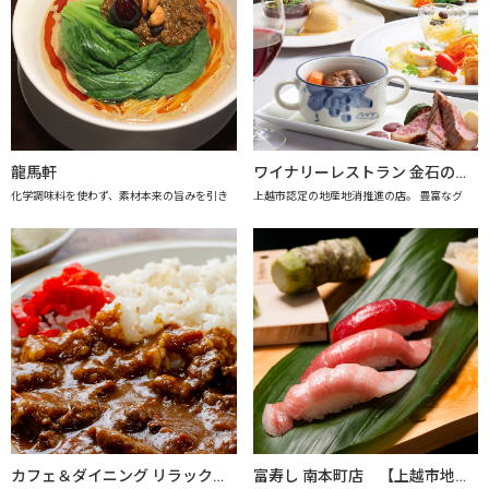
龍馬軒
ワイナリーレストラン 金石の音（きんせきのね） 【上越市地産地消推進の店認定店】
化学調味料を使わず、素材本来の旨みを引き
上越市認定の地産地消推進の店。 豊富なグ
カフェ＆ダイニング リラックス 【上越市地産地消推進の店認定店】
富寿し 南本町店 【上越市地産地消の店認定店】