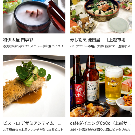
和伊太屋 四季彩
寿し割烹 池田屋 【上越市地産地消の店認定店】
春夏秋冬に合わせたメニューや和食とイタリ
バリアフリーの店。大衆料金にて、豊富なメ
ビストロ デザミアンティム 【上越市地産地消推進の店認定店】
caféダイニングCoCo（上越サンプラザホテル） 【上越市地産地消推進の店認定店】
お手頃価格で本場フレンチを楽しめるビスト
上越・妙高地域の地酒やお酒にピッタリのお