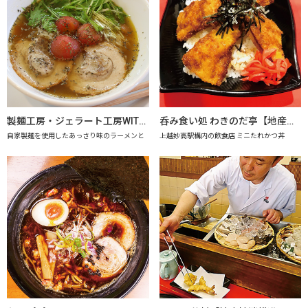
製麺工房・ジェラート工房WITHドリーム
呑み食い処 わきのだ亭【地産地消の店認定店】
自家製麺を使用したあっさり味のラーメンと
上越妙高駅構内の飲食店 ミニたれかつ丼