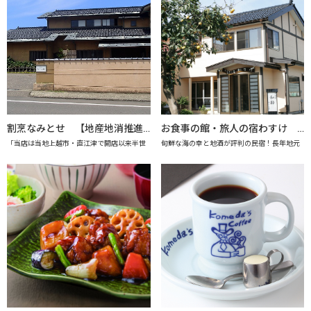
割烹なみとせ 【地産地消推進の店「プレミアム認定店」】
お食事の館・旅人の宿わすけ 【上越市地産地消推進の店認定店】
「当店は当地上越市・直江津で開店以来半世
旬鮮な海の幸と地酒が評判の民宿！長年地元