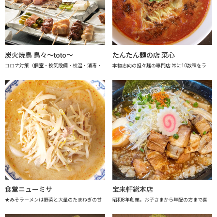
炭火焼鳥 鳥々～toto～
たんたん麺の店 菜心
コロナ対策（個室・換気設備・検温・消毒・
本物志向の担々麺の専門店 常に10数種をラ
食堂ニューミサ
宝来軒総本店
★みそラーメンは野菜と大量のたまねぎの甘
昭和8年創業。お子さまから年配の方まで喜