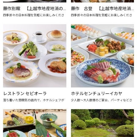
藤作別館 【上越市地産地消の店認定店】
藤作 古登 【上越市地産地消の店認定店】
四季折々の日本料理を気軽にお楽しみくださ
四季折々の日本料理を気軽にお楽しみくださ
レストラン セピオーラ
ホテルセンチュリーイカヤ
落ち着いた雰囲気の店内で、ホテルシェフが
少人数～大人数様のご宴会、パーティなどさ