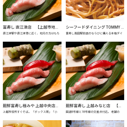
富寿し 直江津店 【上越市地産地消の店認定店】
シーフードダイニング TOMMY SAY 【上越市地産地消推進の店認定店】
直江津駅や直江津港に近く、地元の方はもち
富寿し高田駅前店のならびに構える本格ダイ
廻鮮富寿し極みや 上越中央店 【上越市地産地消の店認定店】
廻鮮富寿し 上越みなと店 【上越市地産地消の店認定店】
上越市役所すぐそば。 「ボックス席」「小
国道8号線と18号線の交差点付近。 老舗の