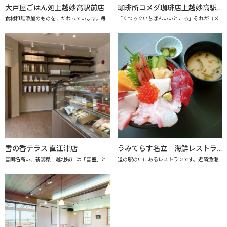
大戸屋ごはん処上越妙高駅前店
珈琲所コメダ珈琲店上越妙高駅前店
食材和無添加のものをこだわっています。毎
「くつろぐいちばんいいところ」それがコメ
雪の香テラス 直江津店
うみてらす名立 海鮮レストラン「海のだいどこや」 【上越市地産地消推進の店認定店】
雪国名高い、新潟県上越地域には「雪室」と
道の駅の中にあるレストランです。近隣漁港