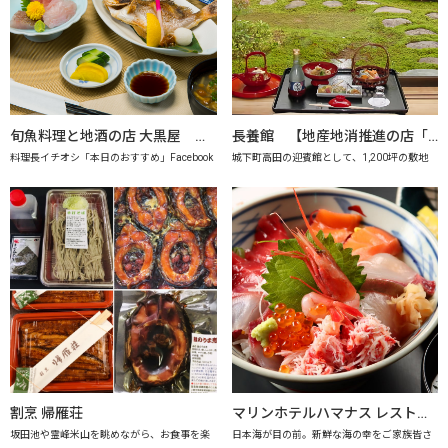
旬魚料理と地酒の店 大黒屋 【地産地消推進の店「プレミアム認定店」】
長養館 【地産地消推進の店「プレミアム認定店」】
料理長イチオシ「本日のおすすめ」Facebook
城下町高田の迎賓館として、1,200坪の敷地
割烹 帰雁荘
マリンホテルハマナス レストラン海月【地産地消推進の店「プレミアム認定店」】
坂田池や霊峰米山を眺めながら、お食事を楽
日本海が目の前。新鮮な海の幸をご家族皆さ