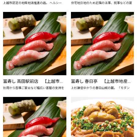
上越市認定の地産地消推進の店。 ヘルシー
住宅地立地のため近隣の法事、祝事などの宴
富寿し 高田駅前店 【上越市地産地消の店認定店】
富寿し 春日亭 【上越市地産地消の店認定店】
社用から各種ご宴会など幅広い客層の支持を
上杉謙信ゆかりの春日山城の麓。 「モダン