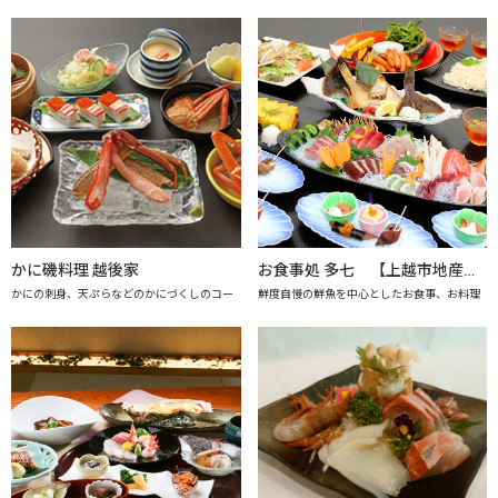
かに磯料理 越後家
お食事処 多七 【上越市地産地消推進の店認定店】
かにの刺身、天ぷらなどのかにづくしのコー
鮮度自慢の鮮魚を中心としたお食事、お料理