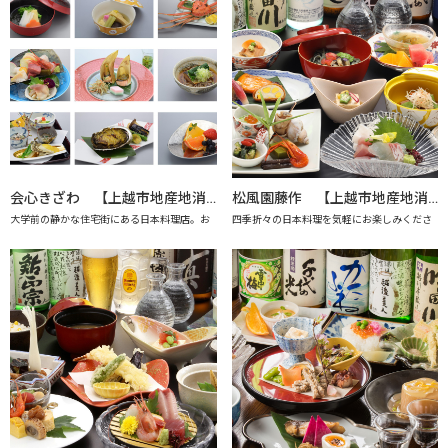
会心きざわ 【上越市地産地消の店認定店】
松風園藤作 【上越市地産地消の店認定店】
大学前の静かな住宅街にある日本料理店。お
四季折々の日本料理を気軽にお楽しみくださ