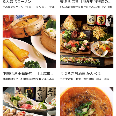
たんぽぽラーメン
天ぷら 若杉【地産地消推進の店「プレミアム認定店」】
この夏よりグランドメニューをリニューアル
地元の旬の食材を揚げたての天ぷらでご提供
中国料理 王華飯店 【上越市地産地消推進の店認定店】
くつろぎ居酒家 かんべえ
地場食材を使った中国料理が気軽に楽しめま
コロナ対策（個室・換気設備・検温・消毒・