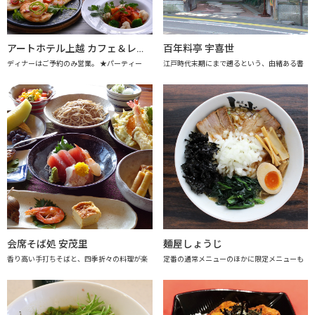
アートホテル上越 カフェ＆レストラン アレーグロ
百年料亭 宇喜世
ディナーはご予約のみ営業。 ★パーティー
江戸時代末期にまで遡るという、由緒ある書
会席そば処 安茂里
麺屋しょうじ
香り高い手打ちそばと、四季折々の料理が楽
定番の通常メニューのほかに限定メニューも