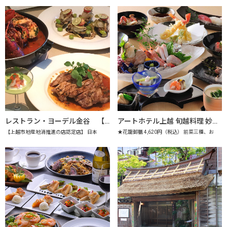
レストラン・ヨーデル金谷 【上越市地産地消推進の店認定店】
アートホテル上越 旬越料理 妙高 【上越市地産地消推進の店認定店】
【上越市地産地消推進の店認定店】 日本
★花籠御膳 4,620円（税込） 前菜三種、お