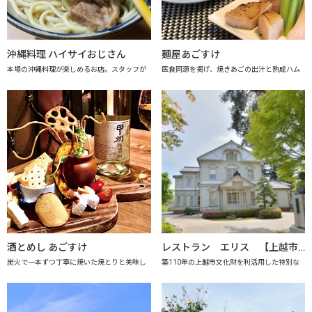
沖縄料理 ハイサイおじさん
麺屋あごすけ
本場の沖縄料理が楽しめるお店。スタッフが
医食同源を掲げ、焼きあごの出汁と熟成ハム
酒とめし あごすけ
レストラン エリス 【上越市地産地消推進の店認定店】
炭火で一本ずつ丁寧に焼いた焼とりと美味し
築110年の上越市文化財を利活用した特別な