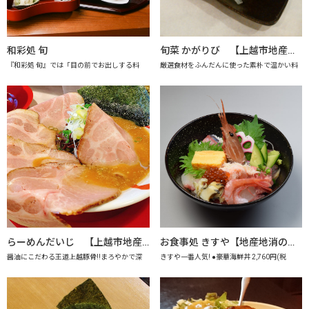
和彩処 旬
旬菜 かがりび 【上越市地産地消推進の店認定店】
『和彩処 旬』では「目の前でお出しする料
厳選食材をふんだんに使った素朴で温かい料
らーめんだいじ 【上越市地産地消推進の店認定店】
お食事処 きすや【地産地消の店認定店】
醤油にこだわる王道上越豚骨!!まろやかで深
きすや一番人気! ●豪華海鮮丼 2,760円(税