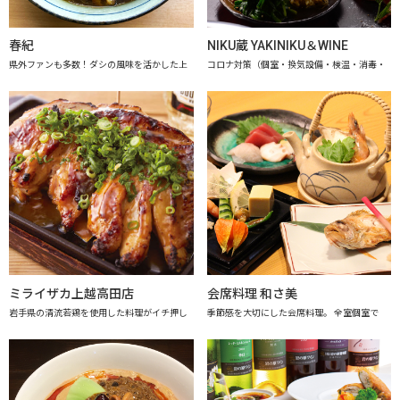
春紀
NIKU蔵 YAKINIKU＆WINE
県外ファンも多数！ダシの風味を活かした上
コロナ対策（個室・換気設備・検温・消毒・
ミライザカ上越高田店
会席料理 和さ美
岩手県の清流若鶏を使用した料理がイチ押し
季節感を大切にした会席料理。 全室個室で