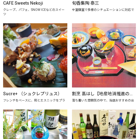
CAFE Sweets Nekoji
旬香集陶 泰三
クレープ、パフェ、SNOW ICEなどのスイー
全室個室で多様のシチュエーションに対応で
ツ
Sucre+ （シュクレプリュス）
割烹 髙はし【地産地消推進の店「プレミアム認定店」】
フレンチをベースに、和とエスニックをプラ
落ち着いた雰囲気の中で、当店おすすめの会