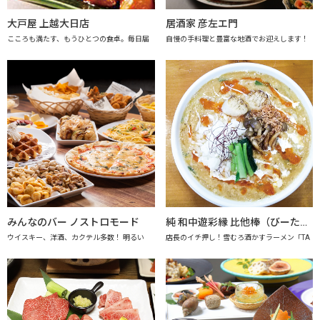
大戸屋 上越大日店
居酒家 彦左エ門
こころも満たす、もうひとつの食卓。毎日届
自慢の手料理と豊富な地酒でお迎えします！
みんなのバー ノストロモード
純 和中遊彩縁 比他棒（びーたーばん）
ウイスキー、洋酒、カクテル多数！ 明るい
店長のイチ押し！雪むろ酒かすラーメン「TA