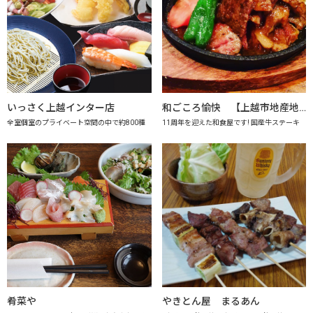
いっさく上越インター店
和ごころ愉快 【上越市地産地消の店認定店】
全室個室のプライベート空間の中で約800種
11周年を迎えた和食屋です! 国産牛ステーキ
肴菜や
やきとん屋 まるあん