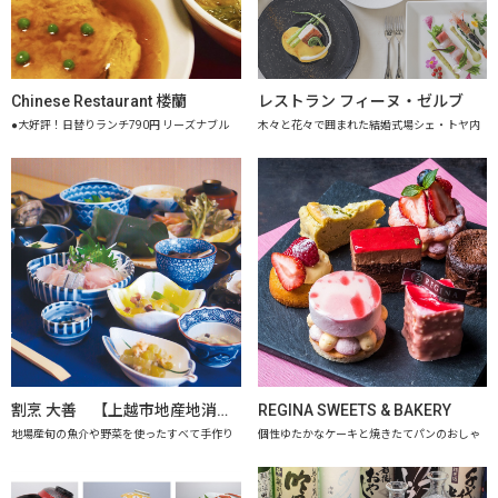
Chinese Restaurant 楼蘭
レストラン フィーヌ・ゼルブ
●大好評！日替りランチ790円 リーズナブル
木々と花々で囲まれた結婚式場シェ・トヤ内
割烹 大善 【上越市地産地消推進の店認定店】
REGINA SWEETS & BAKERY
地場産旬の魚介や野菜を使ったすべて手作り
個性ゆたかなケーキと焼きたてパンのおしゃ