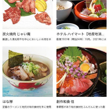
炭火焼肉 じゃい庵
ホテル ハイマート【地産地消の店認定店】
厳選した黒毛和牛を中心においしいお肉をゆ
創業1901年（明治34年）10月。 2021年には
はな禅
創作和食 信
定番のラーメンと地元の旬の食材を主に使用
季節感があり旬の食材をふんだんに使った創