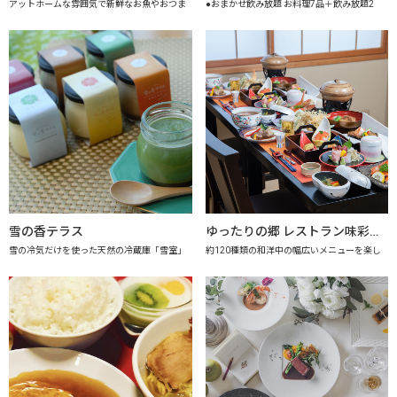
アットホームな雰囲気で新鮮なお魚やおつま
●おまかせ飲み放題 お料理7品＋飲み放題2
雪の香テラス
ゆったりの郷 レストラン味彩 【上越市地産地消推進の店認定店】
雪の冷気だけを使った天然の冷蔵庫「雪室」
約120種類の和洋中の幅広いメニューを楽し