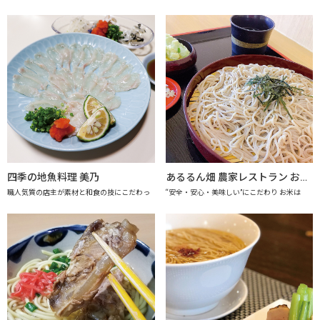
四季の地魚料理 美乃
あるるん畑 農家レストラン おかげさま 【上越市地産地消推進の店認定店】
職人気質の店主が素材と和食の技にこだわっ
“安全・安心・美味しい”にこだわり お米は