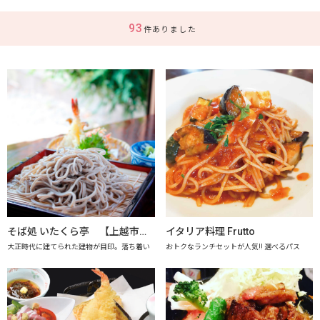
93
件ありました
そば処 いたくら亭 【上越市地産地消推進の店認定店】
イタリア料理 Frutto
大正時代に建てられた建物が目印。落ち着い
おトクなランチセットが人気!! 選べるパス