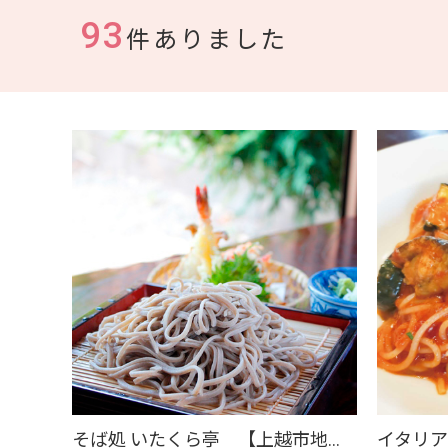
93
件ありました
そば処 いたくら亭 【上越市地産地消推進の店認定店】
イタリア料