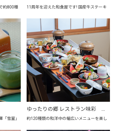
約800種
11周年を迎えた和食屋です! 国産牛ステーキ
ゆったりの郷 レストラン味彩 【上越市地産地消推進の店認定店】
庫「雪室」
約120種類の和洋中の幅広いメニューを楽し