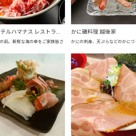
マリンホテルハマナス レストラン海月【地産地消推進の店「プレミアム認定店」】
かに磯料理 越後家
の前。新鮮な海の幸をご家族皆さ
かにの刺身、天ぷらなどのかにづ