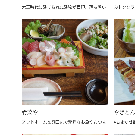
大正時代に建てられた建物が目印。落ち着い
おトクなラ
肴菜や
やきと
アットホームな雰囲気で新鮮なお魚やおつま
●おまかせ