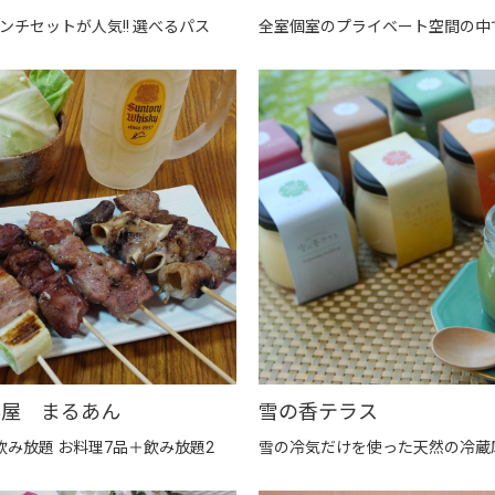
ンチセットが人気!! 選べるパス
全室個室のプライベート空間の中で
ん屋 まるあん
雪の香テラス
飲み放題 お料理7品＋飲み放題2
雪の冷気だけを使った天然の冷蔵