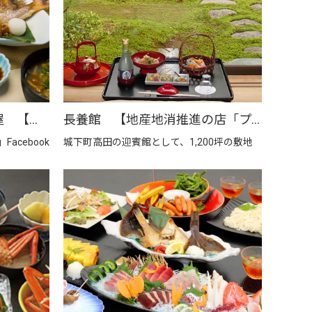
旬魚料理と地酒の店 大黒屋 【地産地消推進の店「プレミアム認定店」】
長養館 【地産地消推進の店「プレミアム認定店」】
cebook
城下町高田の迎賓館として、1,200坪の敷地