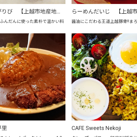
旬菜 かがりび 【上越市地産地消推進の店認定店】
ふんだんに使った素朴で温かい料
醤油にこだわる王道上越豚骨!!ま
夢里
CAFE Sweets Nekoji