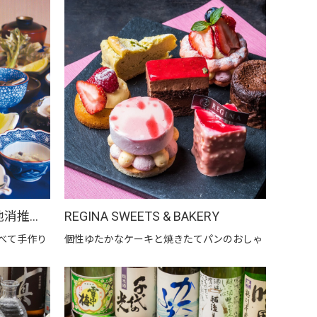
割烹 大善 【上越市地産地消推進の店認定店】
REGINA SWEETS & BAKERY
べて手作り
個性ゆたかなケーキと焼きたてパンのおしゃ