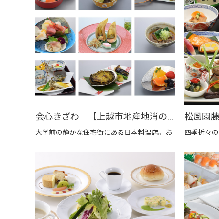
会心きざわ 【上越市地産地消の店認定店】
大学前の静かな住宅街にある日本料理店。お
四季折々の