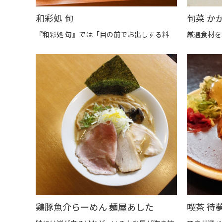
和彩処 旬
『和彩処 旬』では「目の前でお出しする料
厳選食材を
鶏豚魚介らーめん 麺屋あした
喫茶 待