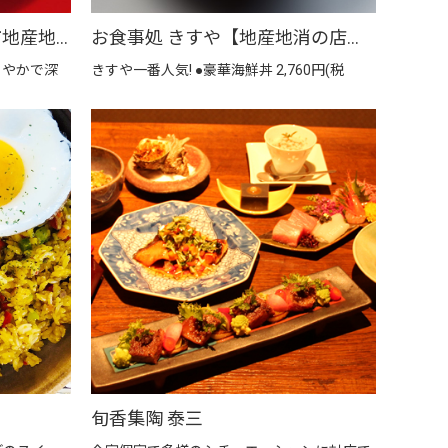
らーめんだいじ 【上越市地産地消推進の店認定店】
お食事処 きすや【地産地消の店認定店】
ろやかで深
きすや一番人気! ●豪華海鮮丼 2,760円(税
旬香集陶 泰三