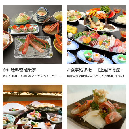
かに磯料理 越後家
お食事処 多七 【上越市地産地消推進の店認定店】
かにの刺身、天ぷらなどのかにづくしのコー
鮮度自慢の鮮魚を中心としたお食事、お料理