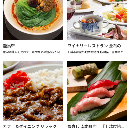
龍馬軒
ワイナリーレストラン 金石の音（きんせきのね） 【上越市地産地消推進の店認定店】
化学調味料を使わず、素材本来の旨みを引き
上越市認定の地産地消推進の店。 豊富なグ
カフェ＆ダイニング リラックス 【上越市地産地消推進の店認定店】
富寿し 南本町店 【上越市地産地消の店認定店】