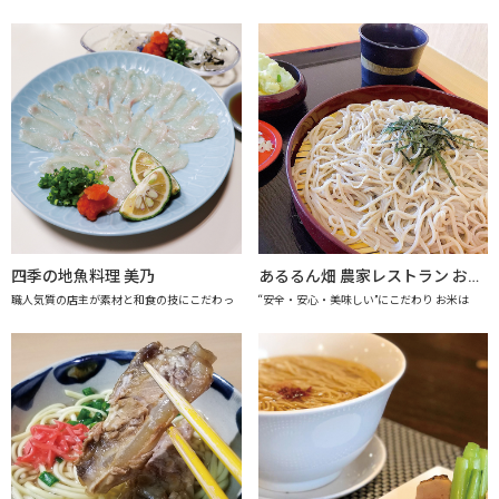
四季の地魚料理 美乃
あるるん畑 農家レストラン おかげさま 【上越市地産地消推進の店認定店】
職人気質の店主が素材と和食の技にこだわっ
“安全・安心・美味しい”にこだわり お米は