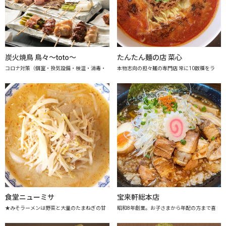
炭火焼鳥 鳥々～toto～
たんたん麺の店 菜心
コロナ対策（個室・換気設備・検温・消毒・
本物志向の担々麺の専門店 常に10数種をラ
食堂ニューミサ
宝来軒総本店
★みそラーメンは野菜と大量のたまねぎの甘
昭和8年創業。お子さまから年配の方まで喜