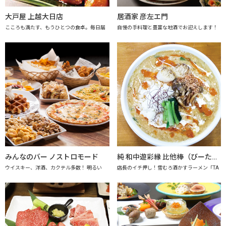
大戸屋 上越大日店
居酒家 彦左エ門
こころも満たす、もうひとつの食卓。毎日届
自慢の手料理と豊富な地酒でお迎えします！
みんなのバー ノストロモード
純 和中遊彩縁 比他棒（びーたーばん）
ウイスキー、洋酒、カクテル多数！ 明るい
店長のイチ押し！雪むろ酒かすラーメン「TA