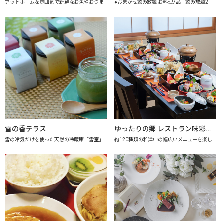
アットホームな雰囲気で新鮮なお魚やおつま
●おまかせ飲み放題 お料理7品＋飲み放題2
雪の香テラス
ゆったりの郷 レストラン味彩 【上越市地産地消推進の店認定店】
雪の冷気だけを使った天然の冷蔵庫「雪室」
約120種類の和洋中の幅広いメニューを楽し