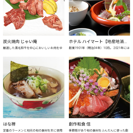
炭火焼肉 じゃい庵
ホテル ハイマート【地産地消の店認定店】
厳選した黒毛和牛を中心においしいお肉をゆ
創業1901年（明治34年）10月。 2021年には
はな禅
創作和食 信
定番のラーメンと地元の旬の食材を主に使用
季節感があり旬の食材をふんだんに使った創