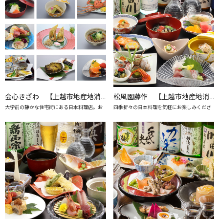
会心きざわ 【上越市地産地消の店認定店】
松風園藤作 【上越市地産地消の店認定店】
大学前の静かな住宅街にある日本料理店。お
四季折々の日本料理を気軽にお楽しみくださ