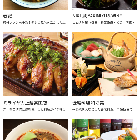
春紀
NIKU蔵 YAKINIKU＆WINE
県外ファンも多数！ダシの風味を活かした上
コロナ対策（個室・換気設備・検温・消毒・
ミライザカ上越高田店
会席料理 和さ美
岩手県の清流若鶏を使用した料理がイチ押し
季節感を大切にした会席料理。 全室個室で