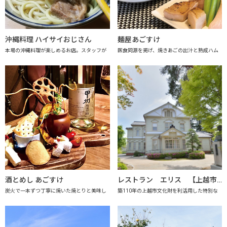
沖縄料理 ハイサイおじさん
麺屋あごすけ
本場の沖縄料理が楽しめるお店。スタッフが
医食同源を掲げ、焼きあごの出汁と熟成ハム
酒とめし あごすけ
レストラン エリス 【上越市地産地消推進の店認定店】
炭火で一本ずつ丁寧に焼いた焼とりと美味し
築110年の上越市文化財を利活用した特別な