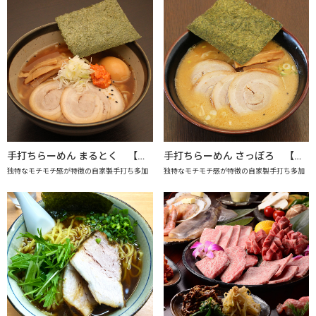
手打ちらーめん まるとく 【上越市地産地消推進の店認定店】
手打ちらーめん さっぽろ 【上越市地産地消推進の店認定店】
独特なモチモチ感が特徴の自家製手打ち多加
独特なモチモチ感が特徴の自家製手打ち多加