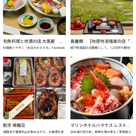
旬魚料理と地酒の店 大黒屋 【地産地消推進の店「プレミアム認定店」】
長養館 【地産地消推進の店「プレミアム認定店」】
料理長イチオシ「本日のおすすめ」Facebook
城下町高田の迎賓館として、1,200坪の敷地
割烹 帰雁荘
マリンホテルハマナス レストラン海月【地産地消推進の店「プレミアム認定店」】
坂田池や霊峰米山を眺めながら、お食事を楽
日本海が目の前。新鮮な海の幸をご家族皆さ