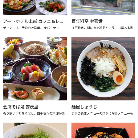
アートホテル上越 カフェ＆レストラン アレーグロ
百年料亭 宇喜世
ディナーはご予約のみ営業。 ★パーティー
江戸時代末期にまで遡るという、由緒ある書
会席そば処 安茂里
麺屋しょうじ
香り高い手打ちそばと、四季折々の料理が楽
定番の通常メニューのほかに限定メニューも