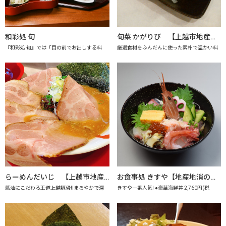
和彩処 旬
旬菜 かがりび 【上越市地産地消推進の店認定店】
『和彩処 旬』では「目の前でお出しする料
厳選食材をふんだんに使った素朴で温かい料
らーめんだいじ 【上越市地産地消推進の店認定店】
お食事処 きすや【地産地消の店認定店】
醤油にこだわる王道上越豚骨!!まろやかで深
きすや一番人気! ●豪華海鮮丼 2,760円(税