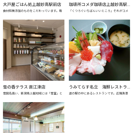
大戸屋ごはん処上越妙高駅前店
珈琲所コメダ珈琲店上越妙高駅前店
食材和無添加のものをこだわっています。毎
「くつろぐいちばんいいところ」それがコメ
雪の香テラス 直江津店
うみてらす名立 海鮮レストラン「海のだいどこや」 【上越市地産地消推進の店認定店】
雪国名高い、新潟県上越地域には「雪室」と
道の駅の中にあるレストランです。近隣漁港