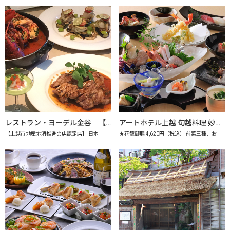
レストラン・ヨーデル金谷 【上越市地産地消推進の店認定店】
アートホテル上越 旬越料理 妙高 【上越市地産地消推進の店認定店】
【上越市地産地消推進の店認定店】 日本
★花籠御膳 4,620円（税込） 前菜三種、お