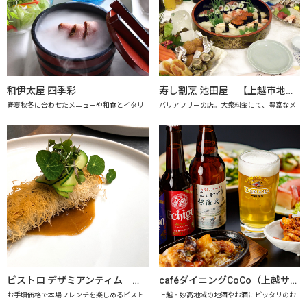
和伊太屋 四季彩
寿し割烹 池田屋 【上越市地産地消の店認定店】
春夏秋冬に合わせたメニューや和食とイタリ
バリアフリーの店。大衆料金にて、豊富なメ
ビストロ デザミアンティム 【上越市地産地消推進の店認定店】
caféダイニングCoCo（上越サンプラザホテル） 【上越市地産地消推進の店認定店】
お手頃価格で本場フレンチを楽しめるビスト
上越・妙高地域の地酒やお酒にピッタリのお