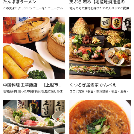
たんぽぽラーメン
天ぷら 若杉【地産地消推進の店「プレミアム認定店」】
この夏よりグランドメニューをリニューアル
地元の旬の食材を揚げたての天ぷらでご提供
中国料理 王華飯店 【上越市地産地消推進の店認定店】
くつろぎ居酒家 かんべえ
地場食材を使った中国料理が気軽に楽しめま
コロナ対策（個室・換気設備・検温・消毒・