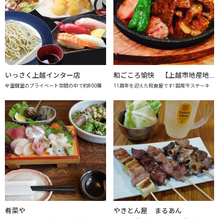
いっさく上越インター店
和ごころ愉快 【上越市地産地消の店認定店】
全室個室のプライベート空間の中で約800種
11周年を迎えた和食屋です! 国産牛ステーキ
肴菜や
やきとん屋 まるあん