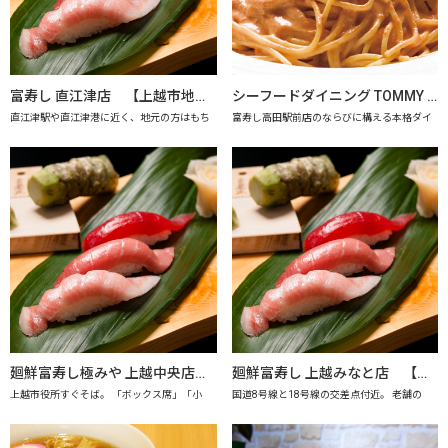
富寿し 直江津店 【上越市地産地消の店認定店】
シーフードダイニング TOMMY SAY 【上越市地産地消推進の店認定店】
直江津駅や直江津港に近く、地元の方はもち
富寿し高田駅前店のならびに構える本格ダイ
廻鮮富寿し極みや 上越中央店 【上越市地産地消の店認定店】
廻鮮富寿し 上越みなと店 【上越市地産地消の店認定店】
上越市役所すぐそば。 「ボックス席」「小
国道8号線と18号線の交差点付近。 老舗の