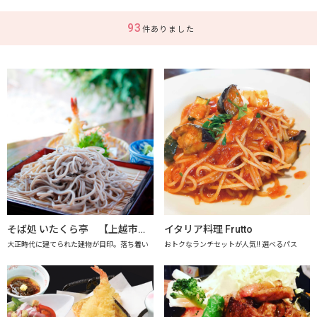
93
件ありました
そば処 いたくら亭 【上越市地産地消推進の店認定店】
イタリア料理 Frutto
大正時代に建てられた建物が目印。落ち着い
おトクなランチセットが人気!! 選べるパス