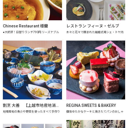
Chinese Restaurant 楼蘭
レストラン フィーヌ・ゼルブ
●大好評！日替りランチ790円 リーズナブル
木々と花々で囲まれた結婚式場シェ・トヤ内
割烹 大善 【上越市地産地消推進の店認定店】
REGINA SWEETS & BAKERY
地場産旬の魚介や野菜を使ったすべて手作り
個性ゆたかなケーキと焼きたてパンのおしゃ