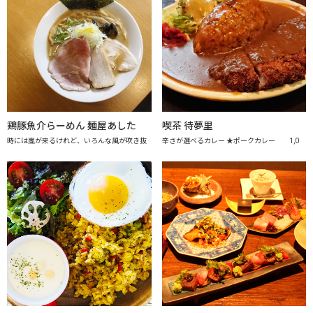
鶏豚魚介らーめん 麺屋あした
喫茶 待夢里
時には嵐が来るけれど、いろんな風が吹き抜
辛さが選べるカレー ★ポークカレー 1,0