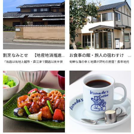
割烹なみとせ 【地産地消推進の店「プレミアム認定店」】
お食事の館・旅人の宿わすけ 【上越市地産地消推進の店認定店】
「当店は当地上越市・直江津で開店以来半世
旬鮮な海の幸と地酒が評判の民宿！長年地元