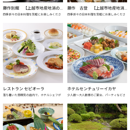
藤作別館 【上越市地産地消の店認定店】
藤作 古登 【上越市地産地消の店認定店】
四季折々の日本料理を気軽にお楽しみくださ
四季折々の日本料理を気軽にお楽しみくださ
レストラン セピオーラ
ホテルセンチュリーイカヤ
落ち着いた雰囲気の店内で、ホテルシェフが
少人数～大人数様のご宴会、パーティなどさ