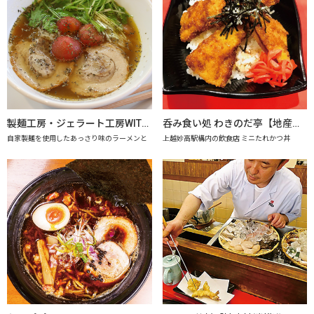
製麺工房・ジェラート工房WITHドリーム
呑み食い処 わきのだ亭【地産地消の店認定店】
自家製麺を使用したあっさり味のラーメンと
上越妙高駅構内の飲食店 ミニたれかつ丼