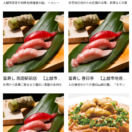
上越市認定の地産地消推進の店。 ヘルシー
住宅地立地のため近隣の法事、祝事などの宴
富寿し 高田駅前店 【上越市地産地消の店認定店】
富寿し 春日亭 【上越市地産地消の店認定店】
社用から各種ご宴会など幅広い客層の支持を
上杉謙信ゆかりの春日山城の麓。 「モダン