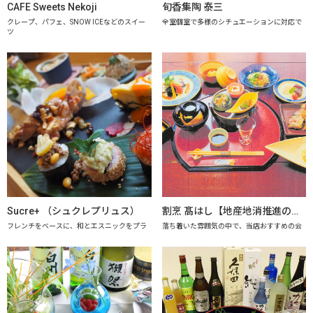
CAFE Sweets Nekoji
旬香集陶 泰三
クレープ、パフェ、SNOW ICEなどのスイー
全室個室で多様のシチュエーションに対応で
ツ
Sucre+ （シュクレプリュス）
割烹 髙はし【地産地消推進の店「プレミアム認定店」】
フレンチをベースに、和とエスニックをプラ
落ち着いた雰囲気の中で、当店おすすめの会