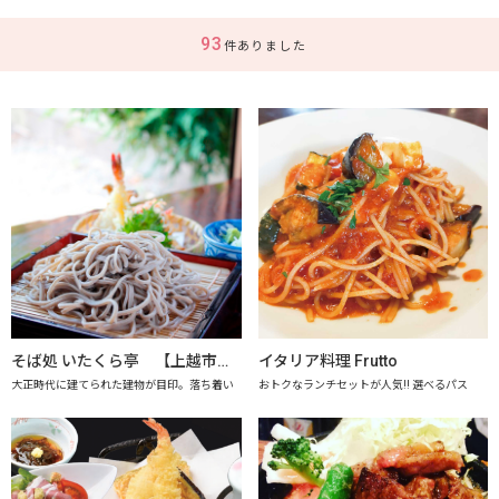
93
件ありました
そば処 いたくら亭 【上越市地産地消推進の店認定店】
イタリア料理 Frutto
大正時代に建てられた建物が目印。落ち着い
おトクなランチセットが人気!! 選べるパス