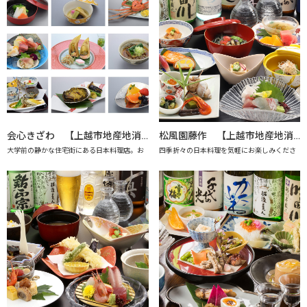
会心きざわ 【上越市地産地消の店認定店】
松風園藤作 【上越市地産地消の店認定店】
大学前の静かな住宅街にある日本料理店。お
四季折々の日本料理を気軽にお楽しみくださ