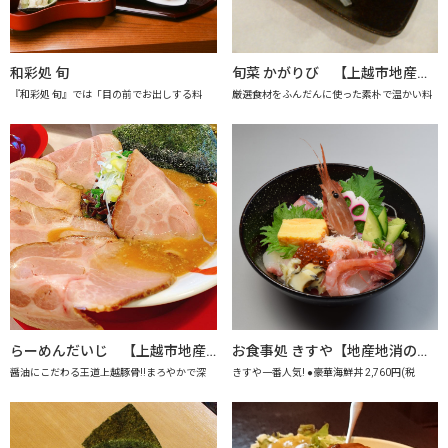
和彩処 旬
旬菜 かがりび 【上越市地産地消推進の店認定店】
『和彩処 旬』では「目の前でお出しする料
厳選食材をふんだんに使った素朴で温かい料
らーめんだいじ 【上越市地産地消推進の店認定店】
お食事処 きすや【地産地消の店認定店】
醤油にこだわる王道上越豚骨!!まろやかで深
きすや一番人気! ●豪華海鮮丼 2,760円(税