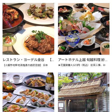
レストラン・ヨーデル金谷 【上越市地産地消推進の店認定店】
アートホテル上越 旬越料理 妙高 【上越市地産地消推進の店認定店】
【上越市地産地消推進の店認定店】 日本
★花籠御膳 4,620円（税込） 前菜三種、お