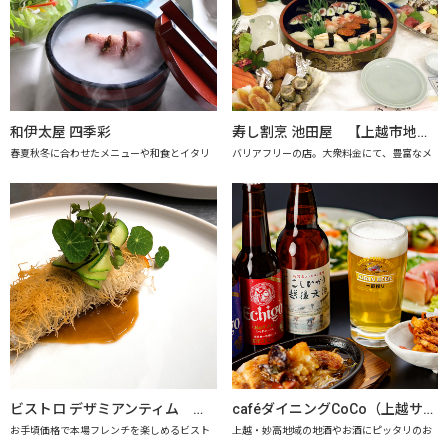
和伊太屋 四季彩
寿し割烹 池田屋 【上越市地産地消の店認定店】
春夏秋冬に合わせたメニューや和食とイタリ
バリアフリーの店。大衆料金にて、豊富なメ
ビストロ デザミアンティム 【上越市地産地消推進の店認定店】
caféダイニングCoCo（上越サンプラザホテル） 【上越市地産地消推進の店認定店】
お手頃価格で本場フレンチを楽しめるビスト
上越・妙高地域の地酒やお酒にピッタリのお