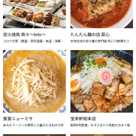
炭火焼鳥 鳥々～toto～
たんたん麺の店 菜心
コロナ対策（個室・換気設備・検温・消毒・
本物志向の担々麺の専門店 常に10数種をラ
食堂ニューミサ
宝来軒総本店
★みそラーメンは野菜と大量のたまねぎの甘
昭和8年創業。お子さまから年配の方まで喜