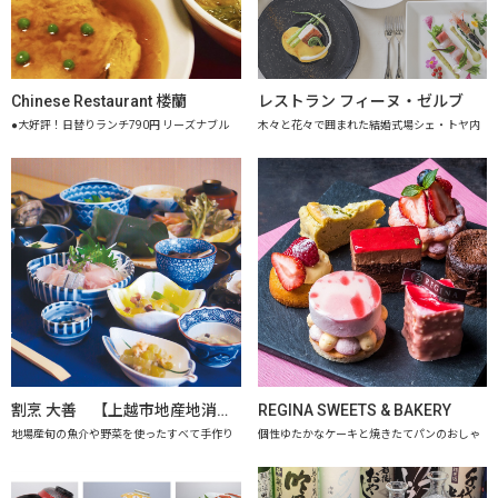
Chinese Restaurant 楼蘭
レストラン フィーヌ・ゼルブ
●大好評！日替りランチ790円 リーズナブル
木々と花々で囲まれた結婚式場シェ・トヤ内
割烹 大善 【上越市地産地消推進の店認定店】
REGINA SWEETS & BAKERY
地場産旬の魚介や野菜を使ったすべて手作り
個性ゆたかなケーキと焼きたてパンのおしゃ