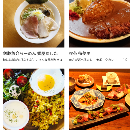
鶏豚魚介らーめん 麺屋あした
喫茶 待夢里
時には嵐が来るけれど、いろんな風が吹き抜
辛さが選べるカレー ★ポークカレー 1,0