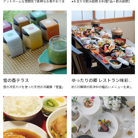
アットホームな雰囲気で新鮮なお魚やおつま
●おまかせ飲み放題 お料理7品＋飲み放題2
雪の香テラス
ゆったりの郷 レストラン味彩 【上越市地産地消推進の店認定店】
雪の冷気だけを使った天然の冷蔵庫「雪室」
約120種類の和洋中の幅広いメニューを楽し