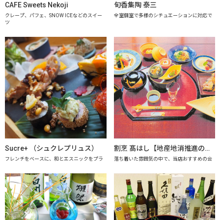
CAFE Sweets Nekoji
旬香集陶 泰三
クレープ、パフェ、SNOW ICEなどのスイー
全室個室で多様のシチュエーションに対応で
ツ
Sucre+ （シュクレプリュス）
割烹 髙はし【地産地消推進の店「プレミアム認定店」】
フレンチをベースに、和とエスニックをプラ
落ち着いた雰囲気の中で、当店おすすめの会