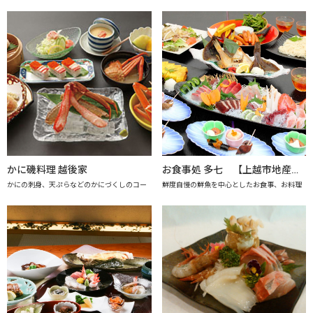
かに磯料理 越後家
お食事処 多七 【上越市地産地消推進の店認定店】
かにの刺身、天ぷらなどのかにづくしのコー
鮮度自慢の鮮魚を中心としたお食事、お料理