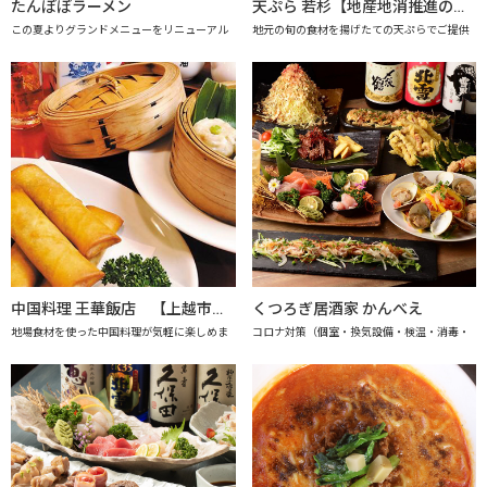
たんぽぽラーメン
天ぷら 若杉【地産地消推進の店「プレミアム認定店」】
この夏よりグランドメニューをリニューアル
地元の旬の食材を揚げたての天ぷらでご提供
中国料理 王華飯店 【上越市地産地消推進の店認定店】
くつろぎ居酒家 かんべえ
地場食材を使った中国料理が気軽に楽しめま
コロナ対策（個室・換気設備・検温・消毒・