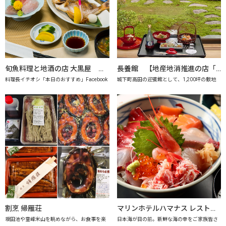
旬魚料理と地酒の店 大黒屋 【地産地消推進の店「プレミアム認定店」】
長養館 【地産地消推進の店「プレミアム認定店」】
料理長イチオシ「本日のおすすめ」Facebook
城下町高田の迎賓館として、1,200坪の敷地
割烹 帰雁荘
マリンホテルハマナス レストラン海月【地産地消推進の店「プレミアム認定店」】
坂田池や霊峰米山を眺めながら、お食事を楽
日本海が目の前。新鮮な海の幸をご家族皆さ