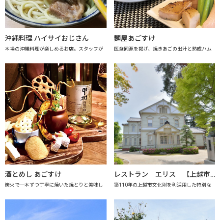
沖縄料理 ハイサイおじさん
麺屋あごすけ
本場の沖縄料理が楽しめるお店。スタッフが
医食同源を掲げ、焼きあごの出汁と熟成ハム
酒とめし あごすけ
レストラン エリス 【上越市地産地消推進の店認定店】
炭火で一本ずつ丁寧に焼いた焼とりと美味し
築110年の上越市文化財を利活用した特別な