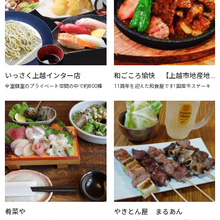
いっさく上越インター店
和ごころ愉快 【上越市地産地消の店認定店】
全室個室のプライベート空間の中で約800種
11周年を迎えた和食屋です! 国産牛ステーキ
肴菜や
やきとん屋 まるあん