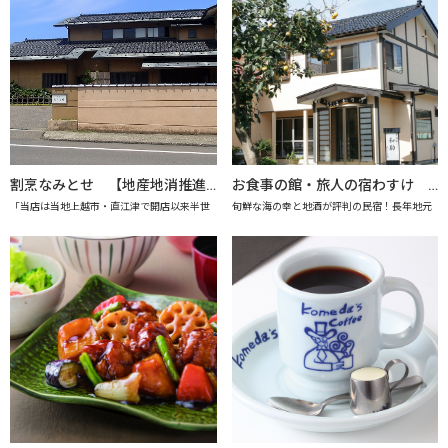
割烹なみとせ 【地産地消推進の店「プレミアム認定店」】
お食事の館・旅人の宿わすけ 【上越市地産地消推進の店認定店】
「当店は当地上越市・直江津で開店以来半世
旬鮮な海の幸と地酒が評判の民宿！長年地元