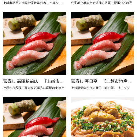
上越市認定の地産地消推進の店。 ヘルシー
住宅地立地のため近隣の法事、祝事などの宴
富寿し 高田駅前店 【上越市地産地消の店認定店】
富寿し 春日亭 【上越市地産地消の店認定店】
社用から各種ご宴会など幅広い客層の支持を
上杉謙信ゆかりの春日山城の麓。 「モダン