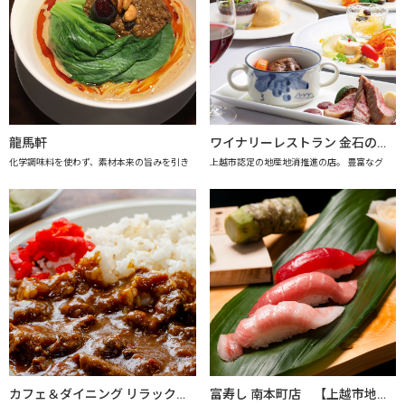
龍馬軒
ワイナリーレストラン 金石の音（きんせきのね） 【上越市地産地消推進の店認定店】
化学調味料を使わず、素材本来の旨みを引き
上越市認定の地産地消推進の店。 豊富なグ
カフェ＆ダイニング リラックス 【上越市地産地消推進の店認定店】
富寿し 南本町店 【上越市地産地消の店認定店】