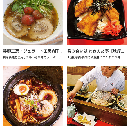
製麺工房・ジェラート工房WITHドリーム
呑み食い処 わきのだ亭【地産地消の店認定店】
自家製麺を使用したあっさり味のラーメンと
上越妙高駅構内の飲食店 ミニたれかつ丼