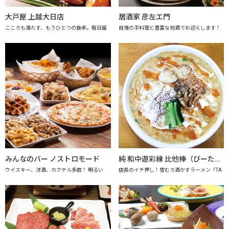
大戸屋 上越大日店
居酒家 彦左エ門
こころも満たす、もうひとつの食卓。毎日届
自慢の手料理と豊富な地酒でお迎えします！
みんなのバー ノストロモード
純 和中遊彩縁 比他棒（びーたーばん）
ウイスキー、洋酒、カクテル多数！ 明るい
店長のイチ押し！雪むろ酒かすラーメン「TA