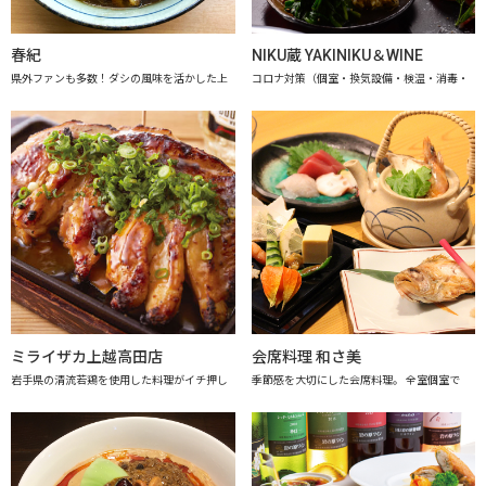
春紀
NIKU蔵 YAKINIKU＆WINE
県外ファンも多数！ダシの風味を活かした上
コロナ対策（個室・換気設備・検温・消毒・
ミライザカ上越高田店
会席料理 和さ美
岩手県の清流若鶏を使用した料理がイチ押し
季節感を大切にした会席料理。 全室個室で