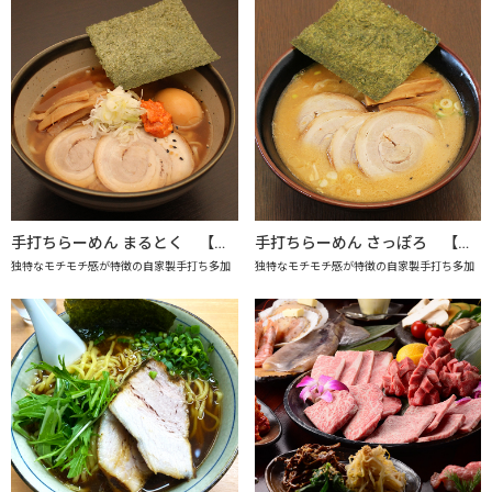
手打ちらーめん まるとく 【上越市地産地消推進の店認定店】
手打ちらーめん さっぽろ 【上越市地産地消推進の店認定店】
独特なモチモチ感が特徴の自家製手打ち多加
独特なモチモチ感が特徴の自家製手打ち多加