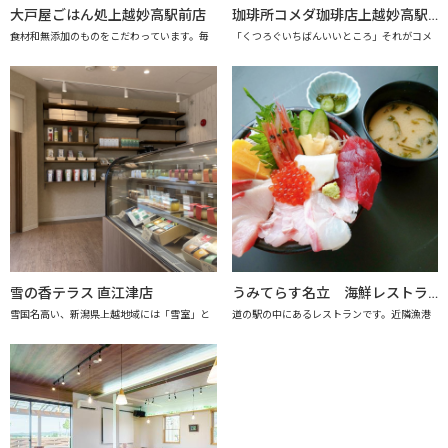
大戸屋ごはん処上越妙高駅前店
珈琲所コメダ珈琲店上越妙高駅前店
食材和無添加のものをこだわっています。毎
「くつろぐいちばんいいところ」それがコメ
雪の香テラス 直江津店
うみてらす名立 海鮮レストラン「海のだいどこや」 【上越市地産地消推進の店認定店】
雪国名高い、新潟県上越地域には「雪室」と
道の駅の中にあるレストランです。近隣漁港