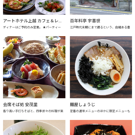
アートホテル上越 カフェ＆レストラン アレーグロ
百年料亭 宇喜世
ディナーはご予約のみ営業。 ★パーティー
江戸時代末期にまで遡るという、由緒ある書
会席そば処 安茂里
麺屋しょうじ
香り高い手打ちそばと、四季折々の料理が楽
定番の通常メニューのほかに限定メニューも