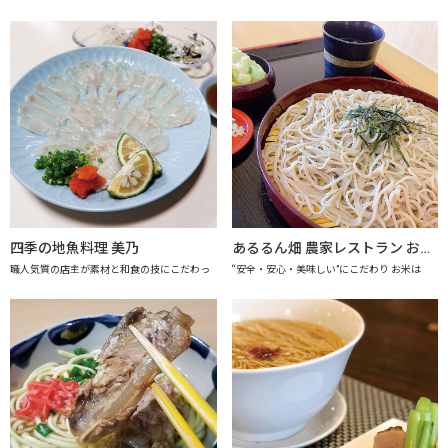
四季の地魚料理 美乃
あるるん畑 農家レストラン おかげさま 【上越市地産地消推進の店認定店】
職人気質の店主が素材と和食の技にこだわっ
“安全・安心・美味しい”にこだわり お米は