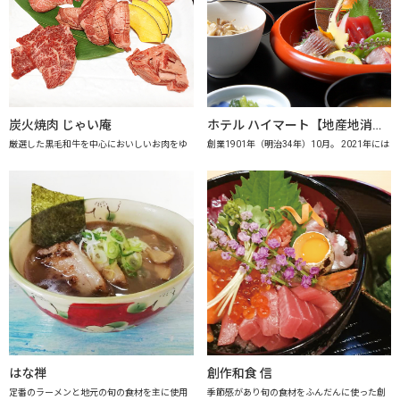
炭火焼肉 じゃい庵
ホテル ハイマート【地産地消の店認定店】
厳選した黒毛和牛を中心においしいお肉をゆ
創業1901年（明治34年）10月。 2021年には
はな禅
創作和食 信
定番のラーメンと地元の旬の食材を主に使用
季節感があり旬の食材をふんだんに使った創