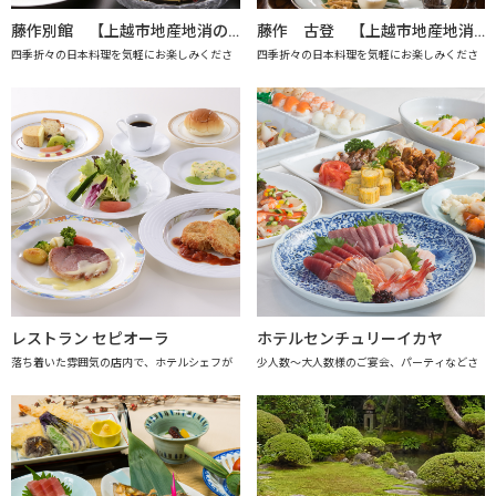
藤作別館 【上越市地産地消の店認定店】
藤作 古登 【上越市地産地消の店認定店】
四季折々の日本料理を気軽にお楽しみくださ
四季折々の日本料理を気軽にお楽しみくださ
レストラン セピオーラ
ホテルセンチュリーイカヤ
落ち着いた雰囲気の店内で、ホテルシェフが
少人数～大人数様のご宴会、パーティなどさ