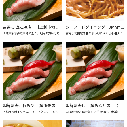
富寿し 直江津店 【上越市地産地消の店認定店】
シーフードダイニング TOMMY SAY 【上越市地産地消推進の店認定店】
直江津駅や直江津港に近く、地元の方はもち
富寿し高田駅前店のならびに構える本格ダイ
廻鮮富寿し極みや 上越中央店 【上越市地産地消の店認定店】
廻鮮富寿し 上越みなと店 【上越市地産地消の店認定店】
上越市役所すぐそば。 「ボックス席」「小
国道8号線と18号線の交差点付近。 老舗の