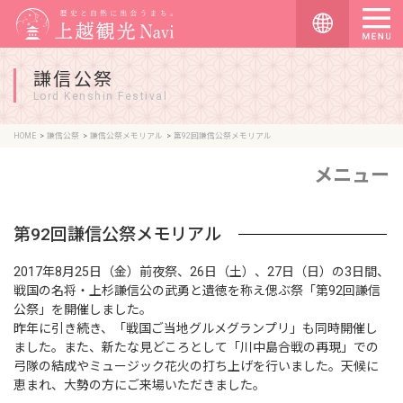
謙信公祭
Lord Kenshin Festival
HOME
謙信公祭
謙信公祭メモリアル
第92回謙信公祭メモリアル
メニュー
第92回謙信公祭メモリアル
2017年8月25日（金）前夜祭、26日（土）、27日（日）の3日間、
戦国の名将・上杉謙信公の武勇と遺徳を称え偲ぶ祭「第92回謙信
公祭」を開催しました。
昨年に引き続き、「戦国ご当地グルメグランプリ」も同時開催し
ました。また、新たな見どころとして「川中島合戦の再現」での
弓隊の結成やミュージック花火の打ち上げを行いました。天候に
恵まれ、大勢の方にご来場いただきました。