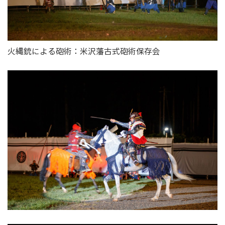
火縄銃による砲術：米沢藩古式砲術保存会