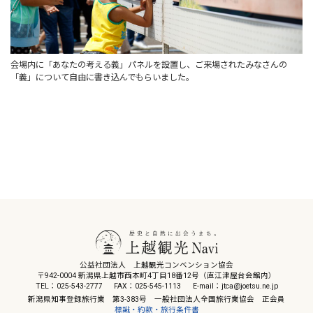
会場内に「あなたの考える義」パネルを設置し、ご来場されたみなさんの
「義」について自由に書き込んでもらいました。
公益社団法人 上越観光コンベンション協会
〒942-0004 新潟県上越市西本町4丁目18番12号（直江津屋台会館内）
TEL：025-543-2777
FAX：025-545-1113
E-mail：jtca@joetsu.ne.jp
新潟県知事登録旅行業 第3-383号 一般社団法人全国旅行業協会 正会員
標識・約款・旅行条件書