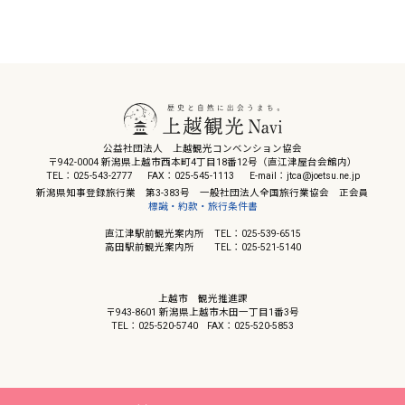
公益社団法人 上越観光コンベンション協会
〒942-0004 新潟県上越市西本町4丁目18番12号（直江津屋台会館内）
TEL：025-543-2777
FAX：025-545-1113
E-mail：jtca@joetsu.ne.jp
新潟県知事登録旅行業 第3-383号 一般社団法人全国旅行業協会 正会員
標識・約款・旅行条件書
直江津駅前観光案内所 TEL：025-539-6515
高田駅前観光案内所 TEL：025-521-5140
上越市 観光推進課
〒943-8601 新潟県上越市木田一丁目1番3号
TEL：025-520-5740
FAX：025-520-5853