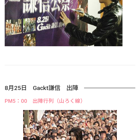
8月25日 Gackt謙信 出陣
PM5：00 出陣行列（山ろく線）