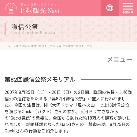
謙信公祭
Lord Kenshin Festival
HOME
謙信公祭
謙信公祭メモリアル
第82回謙信公祭メモリアル
メニュー
第82回謙信公祭メモリアル
2007年8月25日（土）・26日（日）の2日間、戦国の名将・上杉謙
信公の遺徳をたたえる「第82回 謙信公祭」が盛大に行われまし
た。 今回の注目は、NHK大河ドラマ「風林火山」で上杉謙信公役
を演じるGackt（ガクト）さんの参加。大河ドラマさながら
の“Gackt謙信”の勇姿に、全国から訪れた約18万人の観客が酔いし
れました。話題騒然となったGacktさんの上越市来訪。8月25日の
Gacktさんの行動をご紹介します。