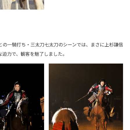
公との一騎打ち・三太刀七太刀のシーンでは、まさに上杉謙信
な迫力で、観客を魅了しました。