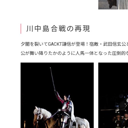
川中島合戦の再現
夕闇を裂いてGACKT謙信が登場！宿敵・武田信玄
公が舞い降りたかのように人馬一体となった圧倒的