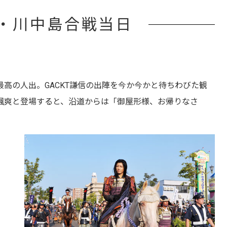
列・川中島合戦当日
高の人出。GACKT謙信の出陣を今か今かと待ちわびた観
て颯爽と登場すると、沿道からは「御屋形様、お帰りなさ