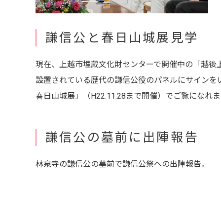
謙信公と春日山城展見学
現在、上越市埋蔵文化財センターで開催中の「越後
設置されている歴代の謙信公役のパネルにサインを
春日山城展」（H22.11.28まで開催）でご覧になれ
謙信公の墓前に出陣報告
林泉寺の謙信公の墓前で謙信公祭への出陣報告。