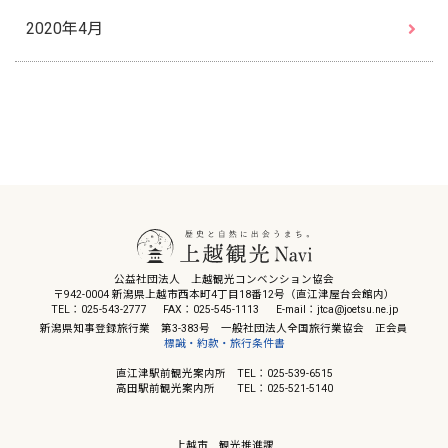
2020年4月
公益社団法人 上越観光コンベンション協会
〒942-0004 新潟県上越市西本町4丁目18番12号（直江津屋台会館内）
TEL：025-543-2777
FAX：025-545-1113
E-mail：jtca@joetsu.ne.jp
新潟県知事登録旅行業 第3-383号 一般社団法人全国旅行業協会 正会員
標識・約款・旅行条件書
直江津駅前観光案内所 TEL：025-539-6515
高田駅前観光案内所 TEL：025-521-5140
上越市 観光推進課