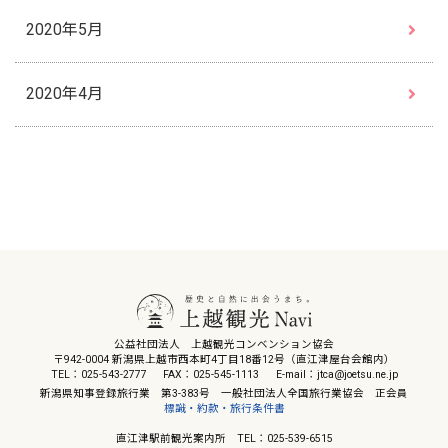
2020年5月
2020年4月
公益社団法人 上越観光コンベンション協会
〒942-0004 新潟県上越市西本町4丁目18番12号（直江津屋台会館内）
TEL：025-543-2777
FAX：025-545-1113
E-mail：jtca@joetsu.ne.jp
新潟県知事登録旅行業 第3-383号 一般社団法人全国旅行業協会 正会員
標識・約款・旅行条件書
直江津駅前観光案内所 TEL：025-539-6515