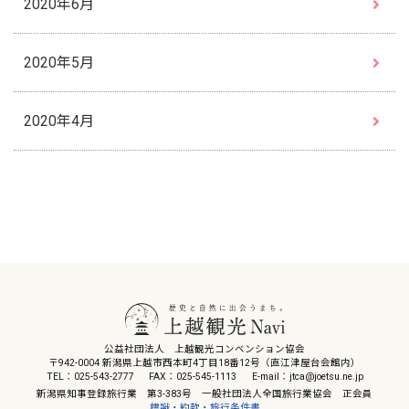
2020年6月
2020年5月
2020年4月
公益社団法人 上越観光コンベンション協会
〒942-0004 新潟県上越市西本町4丁目18番12号（直江津屋台会館内）
TEL：025-543-2777
FAX：025-545-1113
E-mail：jtca@joetsu.ne.jp
新潟県知事登録旅行業 第3-383号 一般社団法人全国旅行業協会 正会員
標識・約款・旅行条件書