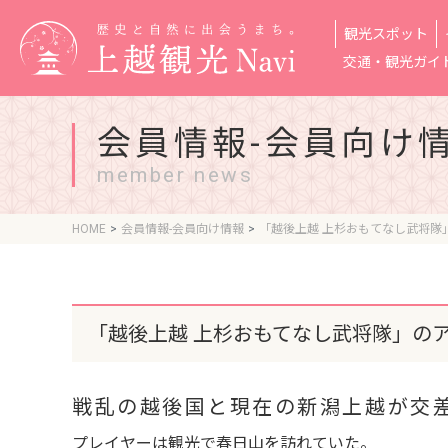
観光スポット
交通・観光ガイ
会員情報-会員向け
member news
HOME
会員情報-会員向け情報
「越後上越 上杉おもてなし武将隊
「越後上越 上杉おもてなし武将隊」の
戦乱の越後国と現在の新潟上越が交
プレイヤーは観光で春日山を訪れていた。