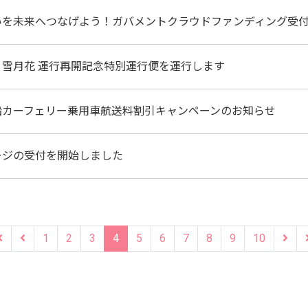
いを未来へつなげよう！ガバメントクラウドファンディング受
雪月花 運行再開記念特別運行便を運行します
船カーフェリー乗用車航送料割引キャンペーンのお知らせ
ージの受付を開始しました
1
2
3
4
5
6
7
8
9
10