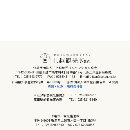
公益社団法人 上越観光コンベンション協会
〒942-0004 新潟県上越市西本町4丁目18番12号（直江津屋台会館内）
TEL：025-543-2777
FAX：025-545-1113
E-mail：jtca@joetsu.ne.jp
新潟県知事登録旅行業 第3-383号 一般社団法人全国旅行業協会 正会員
標識・約款・旅行条件書
直江津駅前観光案内所 TEL：025-539-6515
高田駅前観光案内所 TEL：025-521-5140
上越市 観光推進課
〒943-8601 新潟県上越市木田一丁目1番3号
TEL：025-520-5740
FAX：025-520-5853