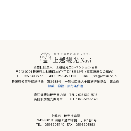
公益社団法人 上越観光コンベンション協会
〒942-0004 新潟県上越市西本町4丁目18番12号（直江津屋台会館内）
TEL：025-543-2777
FAX：025-545-1113
E-mail：jtca@joetsu.ne.jp
新潟県知事登録旅行業 第3-383号 一般社団法人全国旅行業協会 正会員
標識・約款・旅行条件書
直江津駅前観光案内所 TEL：025-539-6515
高田駅前観光案内所 TEL：025-521-5140
上越市 観光推進課
〒943-8601 新潟県上越市木田一丁目1番3号
TEL：025-520-5740
FAX：025-520-5853