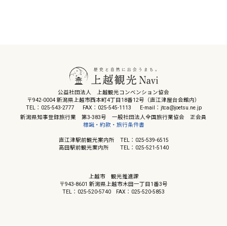
公益社団法人 上越観光コンベンション協会
〒942-0004 新潟県上越市西本町4丁目18番12号（直江津屋台会館内）
TEL：025-543-2777
FAX：025-545-1113
E-mail：jtca@joetsu.ne.jp
新潟県知事登録旅行業 第3-383号 一般社団法人全国旅行業協会 正会員
標識・約款・旅行条件書
直江津駅前観光案内所 TEL：025-539-6515
高田駅前観光案内所 TEL：025-521-5140
上越市 観光推進課
〒943-8601 新潟県上越市木田一丁目1番3号
TEL：025-520-5740
FAX：025-520-5853