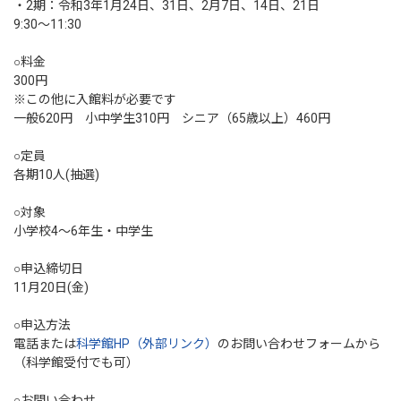
・2期：令和3年1月24日、31日、2月7日、14日、21日
9:30〜11:30
○料金
300円
※この他に入館料が必要です
一般620円 小中学生310円 シニア（65歳以上）460円
○定員
各期10人(抽選)
○対象
小学校4～6年生・中学生
○申込締切日
11月20日(金)
○申込方法
電話または
科学館HP（外部リンク）
のお問い合わせフォームから
（科学館受付でも可）
○お問い合わせ