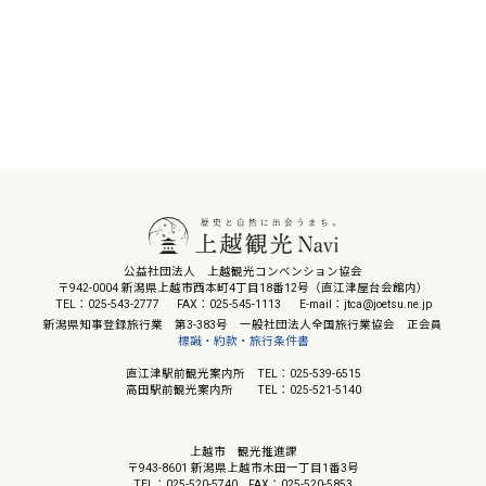
公益社団法人 上越観光コンベンション協会
〒942-0004 新潟県上越市西本町4丁目18番12号（直江津屋台会館内）
TEL：025-543-2777
FAX：025-545-1113
E-mail：jtca@joetsu.ne.jp
新潟県知事登録旅行業 第3-383号 一般社団法人全国旅行業協会 正会員
標識・約款・旅行条件書
直江津駅前観光案内所 TEL：025-539-6515
高田駅前観光案内所 TEL：025-521-5140
上越市 観光推進課
〒943-8601 新潟県上越市木田一丁目1番3号
TEL：025-520-5740
FAX：025-520-5853