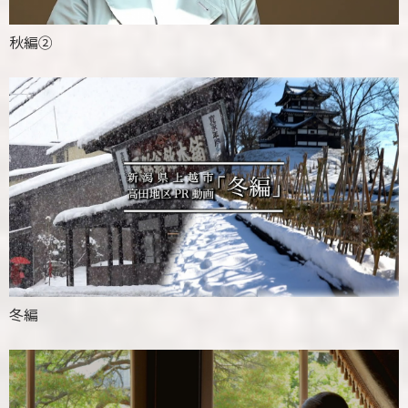
秋編②
冬編