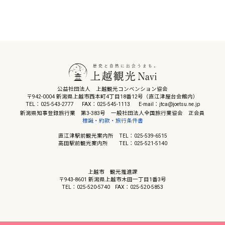
公益社団法人 上越観光コンベンション協会
〒942-0004 新潟県上越市西本町4丁目18番12号（直江津屋台会館内）
TEL：025-543-2777
FAX：025-545-1113
E-mail：jtca@joetsu.ne.jp
新潟県知事登録旅行業 第3-383号 一般社団法人全国旅行業協会 正会員
標識・約款・旅行条件書
直江津駅前観光案内所 TEL：025-539-6515
高田駅前観光案内所 TEL：025-521-5140
上越市 観光推進課
〒943-8601 新潟県上越市木田一丁目1番3号
TEL：025-520-5740
FAX：025-520-5853