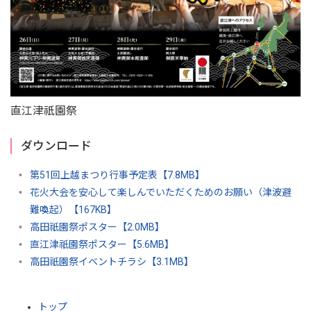
直江津祇園祭
ダウンロード
第51回上越まつり行事予定表【7.8MB】
花火大会を安心して楽しんでいただくためのお願い（津波避
難喚起）【167KB】
高田祇園祭ポスター【2.0MB】
直江津祇園祭ポスター【5.6MB】
高田祇園祭イベントチラシ【3.1MB】
トップ