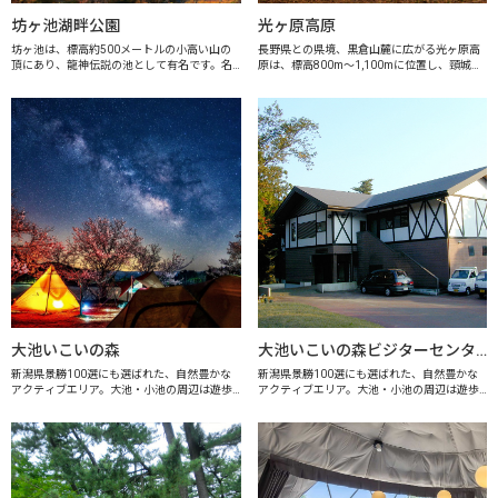
坊ヶ池湖畔公園
光ヶ原高原
坊ヶ池は、標高約500メートルの小高い山の
長野県との県境、黒倉山麓に広がる光ヶ原高
頂にあり、龍神伝説の池として有名です。名
原は、標高800m～1,100mに位置し、頸城平
前の由来は、伝説にある池に住む龍神の子ど
野を眼下に望むロケーションは格別です。天
もである「坊太郎」からきているといわれて
気の良い日は、遠く佐渡、能登半島を望むこ
います。 坊ヶ池の規模は、満水面積で約...
とができ、日本海に沈む夕日や上越...
大池いこいの森
大池いこいの森ビジターセンター
新潟県景勝100選にも選ばれた、自然豊かな
新潟県景勝100選にも選ばれた、自然豊かな
アクティブエリア。大池・小池の周辺は遊歩
アクティブエリア。大池・小池の周辺は遊歩
道が整備されており、ジョギングやサイクリ
道が整備されており、ジョギングやサイクリ
ング、キャンプなどが楽しめます。キャンプ
ング、キャンプなどが楽しめます。キャンプ
場は第1、第3及び第4キャンプ場があり...
場は第1、第3及び第4キャンプ場があり...