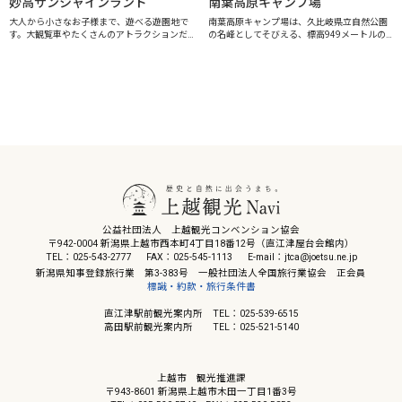
妙高サンシャインランド
南葉高原キャンプ場
大人から小さなお子様まで、遊べる遊園地で
南葉高原キャンプ場は、久比岐県立自然公園
す。大観覧車やたくさんのアトラクションだ
の名峰としてそびえる、標高949メートルの
けでなく、遊園地内でキャンプやBBQができ
南葉山中腹に位置し、南葉山頂を背に、市街
たり、レンタル自転車、ショートゴルフも楽
地や日本海が一望でき、新緑から紅葉まで季
しめます。ゴールデンウィーク・夏休みは...
節の移り変わりの美しさが実感できます。...
公益社団法人 上越観光コンベンション協会
〒942-0004 新潟県上越市西本町4丁目18番12号（直江津屋台会館内）
TEL：025-543-2777
FAX：025-545-1113
E-mail：jtca@joetsu.ne.jp
新潟県知事登録旅行業 第3-383号 一般社団法人全国旅行業協会 正会員
標識・約款・旅行条件書
直江津駅前観光案内所 TEL：025-539-6515
高田駅前観光案内所 TEL：025-521-5140
上越市 観光推進課
〒943-8601 新潟県上越市木田一丁目1番3号