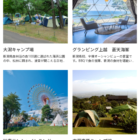
大潟キャンプ場
グランピング上越 蒼天海峯
新潟県森林浴の森100選に選ばれた海浜公園
新潟県初、全棟オーシャンビューの客室で
の中、松林に囲まれ、波音が聞こえる立地に
す。BBQで食の宝庫、新潟の食材を堪能いた
あります。また、隣にはフィールドアスレチ
だき、絶景の海に癒されてください。
ック場があり、子どもから大人までスポーツ
を楽しむことができ、春から秋にかけて、...