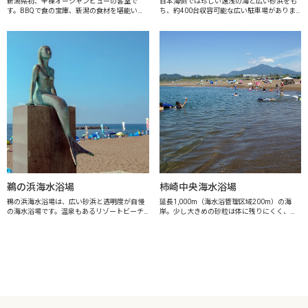
新潟県初、全棟オーシャンビューの客室で
日本海側では珍しい遠浅の海と広い砂浜をも
す。BBQで食の宝庫、新潟の食材を堪能いた
ち、約400台収容可能な広い駐車場がありま
だき、絶景の海に癒されてください。
す。水質の良さが評判を呼び、長野県はもち
ろん、遠くは関東方面からも海水浴客が訪れ
ます。水族博物館「うみがたり」も近いの...
鵜の浜海水浴場
柿崎中央海水浴場
鵜の浜海水浴場は、広い砂浜と透明度が自慢
延長1,000m（海水浴管理区域200m）の海
の海水浴場です。温泉もあるリゾートビーチ
岸。少し大きめの砂粒は体に残りにくく、浜
として人気が高く、県内外から多くの海水浴
辺から望む夕日はとても美しいと評判で、透
客で賑わいます。晴れた日、日本海に沈む夕
明度抜群の海水と綺麗な砂浜が自慢の海水浴
日が空をあかね色に染める光景は絶景です。
場です。公衆用トイレ、シャワー室、...