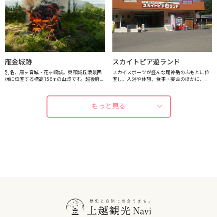
雁金城跡
スカイトピア遊ランド
別名、雁ヶ音城・花ヶ崎城。東頸城丘陵最西
スカイスポーツが盛んな尾神岳のふもとに位
端に位置する標高156mの山城です。越後府中
置し、入浴や休憩、食事・宴会のほかに、農
（上越市五智）から直峰城（安塚町）に至る
業体験や工芸体験、自然体験などの各種体験
花ヶ崎街道を監視する役割を担っていまし
プログラムも楽しめるリーズナブルな宿泊施
た。本丸・二の郭・空掘・切崖など、山城...
設です。尾神岳では日本海を一望できる雄
もっと見る
大...