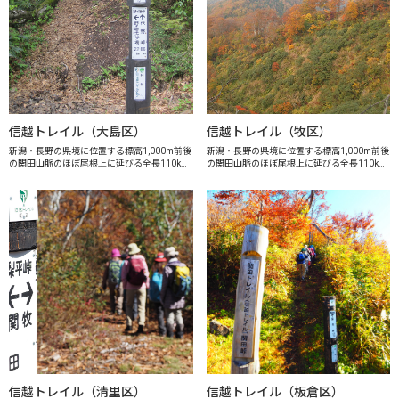
信越トレイル（大島区）
信越トレイル（牧区）
新潟・長野の県境に位置する標高1,000m前後
新潟・長野の県境に位置する標高1,000m前後
の関田山脈のほぼ尾根上に延びる全長110km
の関田山脈のほぼ尾根上に延びる全長110km
におよぶ国内でも稀なロングトレイルです。
におよぶ国内でも稀なロングトレイルです。
ブナ林に育まれた自然豊かなこの山脈は、か
ブナ林に育まれた自然豊かなこの山脈は、か
つて信濃と越後を結ぶ交通の要所...
つて信濃と越後を結ぶ交通の要所...
信越トレイル（清里区）
信越トレイル（板倉区）