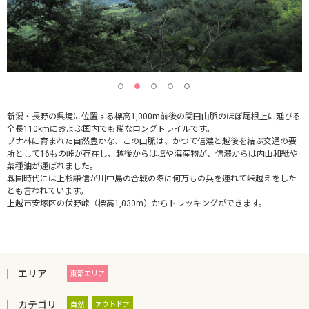
新潟・長野の県境に位置する標高1,000m前後の関田山脈のほぼ尾根上に延びる
全長110kmにおよぶ国内でも稀なロングトレイルです。
ブナ林に育まれた自然豊かな、この山脈は、かつて信濃と越後を結ぶ交通の要
所として16もの峠が存在し、越後からは塩や海産物が、信濃からは内山和紙や
菜種油が運ばれました。
戦国時代には上杉謙信が川中島の合戦の際に何万もの兵を連れて峠越えをした
とも言われています。
上越市安塚区の伏野峠（標高1,030m）からトレッキングができます。
エリア
東部エリア
カテゴリ
自然
アウトドア