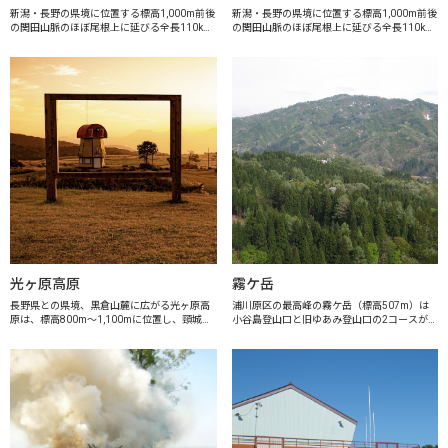
新潟・長野の県境に位置する標高1,000m前後
新潟・長野の県境に位置する標高1,000m前後
の関田山脈のほぼ尾根上に延びる全長110km
の関田山脈のほぼ尾根上に延びる全長110km
におよぶ国内でも稀なロングトレイルです。
におよぶ国内でも稀なロングトレイルです。
フ゛ナ林に育まれた自然豊かなこの山脈は、
ブナ林に育まれた自然豊かなこの山脈は、か
かつて信濃と越後を結ぶ交通の要...
つて信濃と越後を結ぶ交通の要所...
光ヶ原高原
霧ケ岳
長野県との県境、黒倉山麓に広がる光ヶ原高
浦川原区の最高峰の霧ケ岳（標高507m）は
原は、標高800m～1,100mに位置し、頸城平
小谷島登山口と旧ゆあみ登山口の2コースがあ
野を眼下に望むロケーションは格別です。天
ります。小谷島登山口からは約95分、旧ゆあ
気の良い日は、遠く佐渡、能登半島を望むこ
み登山口からは約115分で登頂できます。山
とができ、日本海に沈む夕日や上越...
頂からは頸城三山（妙高山・火打山...