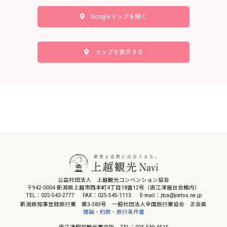
Googleマップを開く
マップを表示する
公益社団法人 上越観光コンベンション協会
〒942-0004 新潟県上越市西本町4丁目18番12号（直江津屋台会館内）
TEL：025-543-2777
FAX：025-545-1113
E-mail：jtca@joetsu.ne.jp
新潟県知事登録旅行業 第3-383号 一般社団法人全国旅行業協会 正会員
標識・約款・旅行条件書