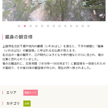
巌鼻の観音様
上越市名立区下瀬戸地内の巌橋（いわおばし）を渡ると、下手の絶壁に「厳鼻
（いわおばな）の観音様」と呼ばれる石仏群が見えます。
名立谷の一番の難所で、江戸時代には子どもや修行僧などが川に流され、竜の
仕業と恐れられていました。
竜の災難逃れに、文政年間（1818年～1830年まで）に観音様を一体祀られたの
が最初で、その後33体の観音様が作られ、現在の所へ移されました。
エリア
西部エリア
カテゴリ
史跡