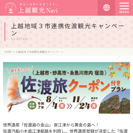
上越地域３市連携佐渡観光キャンペー
ン
sadotabi
HOME
上越地域３市連携佐渡観光キャンペーン
世界遺産「佐渡島の金山」 直江津から黄金の島へ！
佐渡汽船小木直江津航路を利用し、世界遺産登録が決定した「佐渡