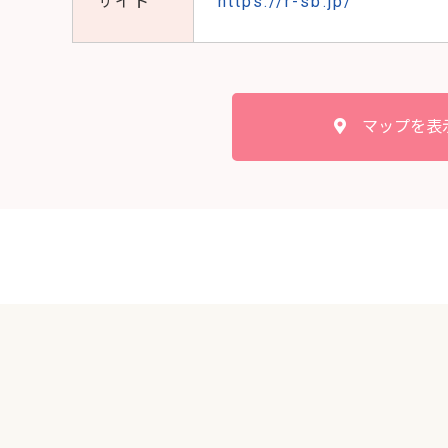
サイト
https://r-sb.jp/
マップを表