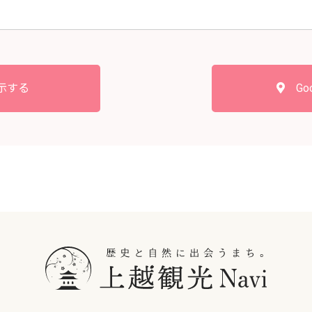
示する
Go