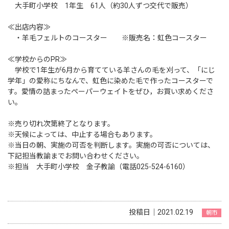
大手町小学校 1年生 61人（約30人ずつ交代で販売）
≪出店内容≫
・羊毛フェルトのコースター ※販売名：虹色コースター
≪学校からのPR≫
学校で1年生が6月から育てている羊さんの毛を刈って、「にじ
学年」の愛称にちなんで、虹色に染めた毛で作ったコースターで
す。愛情の詰まったペーパーウェイトをぜひ，お買い求めくださ
い。
※売り切れ次第終了となります。
※天候によっては、中止する場合もあります。
※当日の朝、実施の可否を判断します。実施の可否については、
下記担当教諭までお問い合わせください。
※担当 大手町小学校 金子教諭（電話025-524-6160）
投稿日｜2021.02.19
朝市