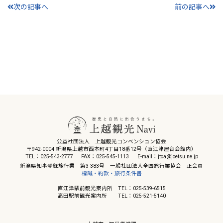
次の記事へ
前の記事へ
公益社団法人 上越観光コンベンション協会
〒942-0004 新潟県上越市西本町4丁目18番12号（直江津屋台会館内）
TEL：025-543-2777
FAX：025-545-1113
E-mail：jtca@joetsu.ne.jp
新潟県知事登録旅行業 第3-383号 一般社団法人全国旅行業協会 正会員
標識・約款・旅行条件書
直江津駅前観光案内所 TEL：025-539-6515
高田駅前観光案内所 TEL：025-521-5140