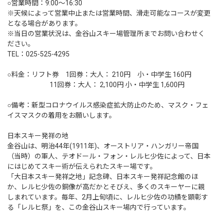
○営業時間：9:00〜16:30
※天候によって営業中止または営業時間、滑走可能なコースが変更
となる場合があります。
※当日の営業状況は、金谷山スキー場管理所までお問い合わせく
ださい。
TEL：025-525-4295
○料金：リフト券 1回券：大人： 210円 小・中学生 160円
11回券：大人： 2,100円 小・中学生 1,600円
○備考：新型コロナウイルス感染症拡大防止のため、マスク・フェ
イスマスクの着用をお願いします。
日本スキー発祥の地
金谷山は、明治44年(1911年)、オーストリア・ハンガリー帝国
（当時）の軍人、テオドール・フォン・レルヒ少佐によって、日本
にはじめてスキー術が伝えられたスキー場です。
「大日本スキー発祥之地」記念碑、日本スキー発祥記念館のほ
か、レルヒ少佐の銅像が高だかとそびえ、多くのスキーヤーに親
しまれています。毎年、2月上旬頃に、レルヒ少佐の功績を顕彰す
る「レルヒ祭」を、この金谷山スキー場内で行っています。