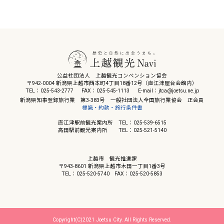
公益社団法人 上越観光コンベンション協会
〒942-0004 新潟県上越市西本町4丁目18番12号（直江津屋台会館内）
TEL：025-543-2777
FAX：025-545-1113
E-mail：jtca@joetsu.ne.jp
新潟県知事登録旅行業 第3-383号 一般社団法人全国旅行業協会 正会員
標識・約款・旅行条件書
直江津駅前観光案内所 TEL：025-539-6515
高田駅前観光案内所 TEL：025-521-5140
上越市 観光推進課
〒943-8601 新潟県上越市木田一丁目1番3号
TEL：025-520-5740
FAX：025-520-5853
Copyright(C)2021 Joetsu City. All Rights Reserved.