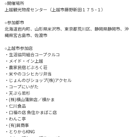
○開催場所
上越観光物産センター（上越市藤野新田１７５−１）
○参加都市
北海道岩内町、山形県米沢市、東京都荒川区、静岡県静岡市、沖
縄県宮古島市、佐渡市
○上越市参加店
・生活協同組合コープクルコ
・メイド・イン上越
・農家民宿どぶろく荘
・米やのコシヒカリ弁当
・じょんのびショップ(株)アクセル
・コープにいがた
・天ぷら若杉
・(株)横山蒲鉾店／横かま
・仁川食品
・口福の店 魚住かまぼこ店
・わんこ亭
・(有)巽商事
・とりからKING