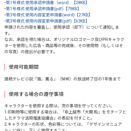
•
第1号様式 使用承認申請書（word）【28KB】
•
第1号様式 使用承認申請書(pdf)【79KB】
•
第3号様式 使用内容変更申請書(word)【27KB】
•
第3号様式 使用内容変更申請書(pdf)【63KB】
申請された内容を審査し、使用承認（却下）について通知しま
す。
なお、承認を得た場合は、オリジナルロゴマーク及びPRキャラク
ターを使用した広告・商品等の完成後、その使用物（もしくはそ
の写真）の提出が必要です。
使用可能期間
連続テレビ小説「風、薫る」（NHK）の放送終了日の1年後まで
使用する場合の遵守事項
キャラクターを使用する際は、次の事項を守ってください。
1.印刷物等に使用する場合は、「©上越市「大関 和」をモチーフと
したドラマ活用推進協議会」の表記を付すこと。
2.キャラクターの形状、色彩等については、「デザインマニュア
ル」に従い、正しく使用すること。