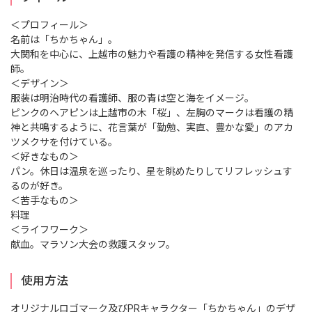
＜プロフィール＞
名前は「ちかちゃん」。
大関和を中心に、上越市の魅力や看護の精神を発信する女性看護
師。
＜デザイン＞
服装は明治時代の看護師、服の青は空と海をイメージ。
ピンクのヘアピンは上越市の木「桜」、左胸のマークは看護の精
神と共鳴するように、花言葉が「勤勉、実直、豊かな愛」のアカ
ツメクサを付けている。
＜好きなもの＞
パン。休日は温泉を巡ったり、星を眺めたりしてリフレッシュす
るのが好き。
＜苦手なもの＞
料理
＜ライフワーク＞
献血。マラソン大会の救護スタッフ。
使用方法
オリジナルロゴマーク及びPRキャラクター「ちかちゃん」のデザ