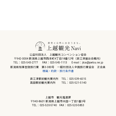
公益社団法人 上越観光コンベンション協会
〒942-0004 新潟県上越市西本町4丁目18番12号（直江津屋台会館内）
TEL：025-543-2777
FAX：025-545-1113
E-mail：jtca@joetsu.ne.jp
新潟県知事登録旅行業 第3-383号 一般社団法人全国旅行業協会 正会員
標識・約款・旅行条件書
直江津駅前観光案内所 TEL：025-539-6515
高田駅前観光案内所 TEL：025-521-5140
上越市 観光推進課
〒943-8601 新潟県上越市木田一丁目1番3号
TEL：025-520-5740
FAX：025-520-5853