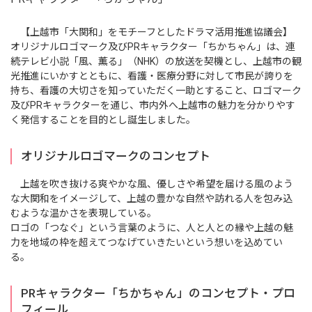
【上越市「大関和」をモチーフとしたドラマ活用推進協議会】
オリジナルロゴマーク及びPRキャラクター「ちかちゃん」は、連
続テレビ小説「風、薫る」（NHK）の放送を契機とし、上越市の観
光推進にいかすとともに、看護・医療分野に対して市民が誇りを
持ち、看護の大切さを知っていただく一助とすること、ロゴマーク
及びPRキャラクターを通じ、市内外へ上越市の魅力を分かりやす
く発信することを目的とし誕生しました。
オリジナルロゴマークのコンセプト
上越を吹き抜ける爽やかな風、優しさや希望を届ける風のよう
な大関和をイメージして、上越の豊かな自然や訪れる人を包み込
むような温かさを表現している。
ロゴの「つなぐ」という言葉のように、人と人との縁や上越の魅
力を地域の枠を超えてつなげていきたいという想いを込めてい
る。
PRキャラクター「ちかちゃん」のコンセプト・プロ
フィール