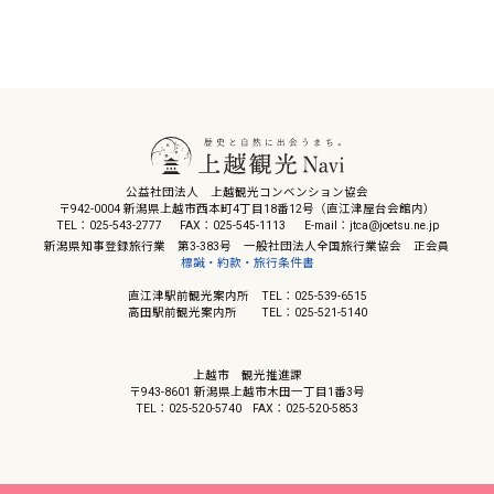
公益社団法人 上越観光コンベンション協会
〒942-0004 新潟県上越市西本町4丁目18番12号（直江津屋台会館内）
TEL：025-543-2777
FAX：025-545-1113
E-mail：jtca@joetsu.ne.jp
新潟県知事登録旅行業 第3-383号 一般社団法人全国旅行業協会 正会員
標識・約款・旅行条件書
直江津駅前観光案内所 TEL：025-539-6515
高田駅前観光案内所 TEL：025-521-5140
上越市 観光推進課
〒943-8601 新潟県上越市木田一丁目1番3号
TEL：025-520-5740
FAX：025-520-5853