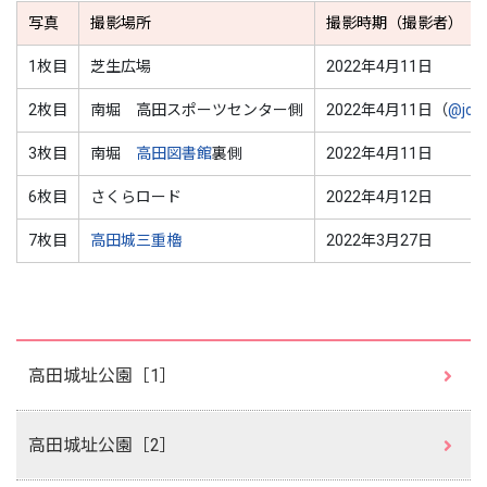
写真
撮影場所
撮影時期（撮影者）
1枚目
芝生広場
2022年4月11日
2枚目
南堀 高田スポーツセンター側
2022年4月11日（
@joe
3枚目
南堀
高田図書館
裏側
2022年4月11日
6枚目
さくらロード
2022年4月12日
7枚目
高田城三重櫓
2022年3月27日
高田城址公園［1］
高田城址公園［2］