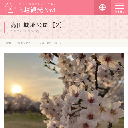
高田城址公園［2］
Flower viewing
HOME
上越 お花見スポット
高田城址公園［2］