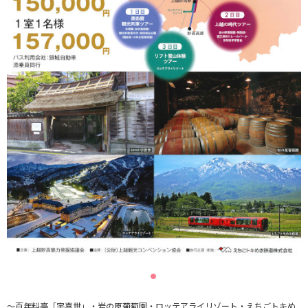
～百年料亭「宇喜世」・岩の原葡萄園・ロッテアライリゾート・えちごトキめ