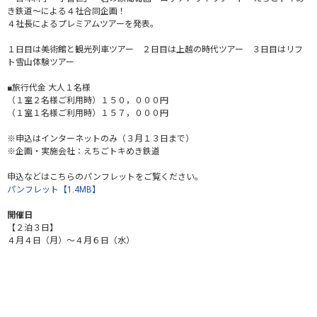
き鉄道～による４社合同企画！
４社長によるプレミアムツアーを発表。
１日目は美術館と観光列車ツアー ２日目は上越の時代ツアー ３日目はリフ
ト雪山体験ツアー
■旅行代金 大人１名様
（１室２名様ご利用時）１５０，０００円
（１室１名様ご利用時）１５７，０００円
※申込はインターネットのみ（３月１３日まで）
※企画・実施会社：えちごトキめき鉄道
申込などはこちらのパンフレットをご覧ください。
パンフレット【1.4MB】
開催日
【２泊３日】
４月４日（月）～４月６日（水）