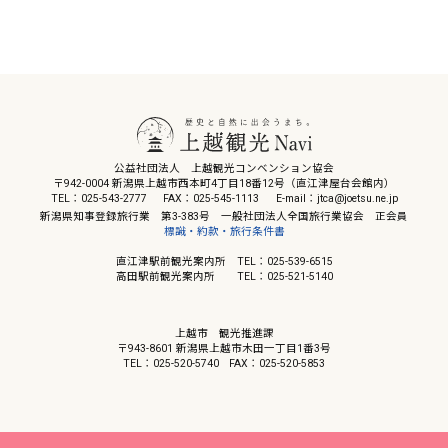
公益社団法人 上越観光コンベンション協会
〒942-0004 新潟県上越市西本町4丁目18番12号（直江津屋台会館内）
TEL：025-543-2777
FAX：025-545-1113
E-mail：jtca@joetsu.ne.jp
新潟県知事登録旅行業 第3-383号 一般社団法人全国旅行業協会 正会員
標識・約款・旅行条件書
直江津駅前観光案内所 TEL：025-539-6515
高田駅前観光案内所 TEL：025-521-5140
上越市 観光推進課
〒943-8601 新潟県上越市木田一丁目1番3号
TEL：025-520-5740
FAX：025-520-5853