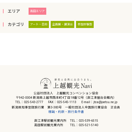
エリア
高田エリア
カテゴリ
アート・芸術
企画展・講演会
参加体験型
公益社団法人 上越観光コンベンション協会
〒942-0004 新潟県上越市西本町4丁目18番12号（直江津屋台会館内）
TEL：025-543-2777
FAX：025-545-1113
E-mail：jtca@joetsu.ne.jp
新潟県知事登録旅行業 第3-383号 一般社団法人全国旅行業協会 正会員
標識・約款・旅行条件書
直江津駅前観光案内所 TEL：025-539-6515
高田駅前観光案内所 TEL：025-521-5140