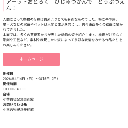
アーットおどろく びじゅつかんで どうぶつえ
ん！
人間にとって動物の存在は古来よりとても身近なものでした。特に牛や馬、
猫・犬などの家畜やペットは人間と生活を共にし、古今東西多くの絵画に描か
れてきました。
本展では、多くの芸術家たちが表した動物の姿を紹介します。絵画だけでなく
彫刻や工芸など、素材や表現したい姿によって多彩な表情をみせる作品たちを
お楽しみください。
ホームページ
開催日
2026年1月4日（日）～3月8日（日）
開催時間
10：00-16：00
会場
小林古径記念美術館
お問い合わせ先
小林古径記念美術館